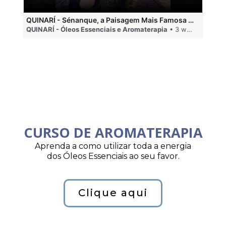
QUINARÍ - Sénanque, a Paisagem Mais Famosa da Aromaterapia
QUINARÍ - Óleos Essenciais e Aromaterapia
• 3 weeks ago
QU
CURSO DE AROMATERAPIA
Aprenda a como utilizar toda a energia
dos Óleos Essenciais ao seu favor.
Clique aqui