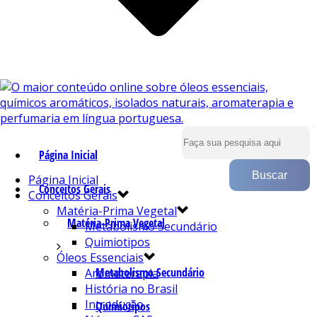
Página Inicial
Página Inicial
Conceitos Gerais
Conceitos Gerais
Matéria-Prima Vegetal
Matéria-Prima Vegetal
Metabolismo Secundário
Quimiotipos
Óleos Essenciais
Metabolismo Secundário
Aromaterapia
História no Brasil
Introdução
Quimiotipos