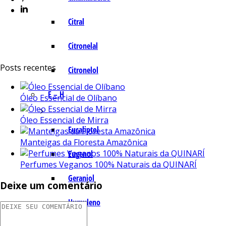
Citral
Citronelal
Posts recentes
Citronelol
E – H
Óleo Essencial de Olíbano
Óleo Essencial de Mirra
Eucaliptol
Manteigas da Floresta Amazônica
Eugenol
Perfumes Veganos 100% Naturais da QUINARÍ
Geraniol
Deixe um comentário
Humuleno