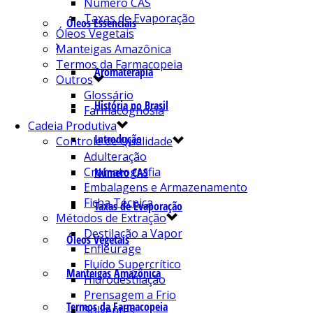
Número CAS
Taxas de Evaporação
Óleos Essenciais
Óleos Vegetais
Manteigas Amazônica
Termos da Farmacopeia
Aromaterapia
Outros
Glossário
História no Brasil
Farmacognosia
Cadeia Produtiva
Introdução
Controle de Qualidade
Adulteração
Cromatografia
Número CAS
Embalagens e Armazenamento
Ficha Técnica
Taxas de Evaporação
Métodos de Extração
Destilação a Vapor
Óleos Vegetais
Enfleurage
Fluído Supercrítico
Manteigas Amazônica
Hidrodestilação
Prensagem a Frio
Termos da Farmacopeia
Solventes