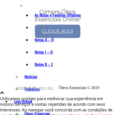
Compre Óleos
As Notas e Famílias Olfativas
Essenciais Online!
Marketing Olfativo
CLIQUE AQUI
Notas A – H
Notas I – Q
Notas R – Z
Notícias
desenvolvido com
por
Óleos Essenciais © 2019
Trabalhos
Utilizamos cookies para melhorar sua experiência em
Loja Virtual
nossos serviços e visitas repetidas de acordo com seus
interesses. Ao navegar você concorda com as condições de
Óleos Essenciais