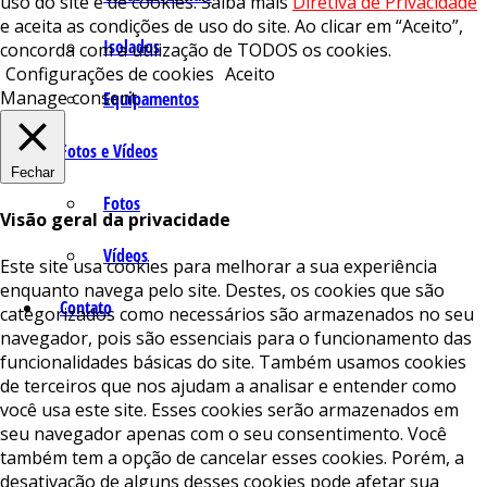
uso do site e de cookies. Saiba mais
Diretiva de Privacidade
e aceita as condições de uso do site. Ao clicar em “Aceito”,
Isolados
concorda com a utilização de TODOS os cookies.
Configurações de cookies
Aceito
Manage consent
Equipamentos
Fotos e Vídeos
Fechar
Fotos
Visão geral da privacidade
Vídeos
Este site usa cookies para melhorar a sua experiência
enquanto navega pelo site. Destes, os cookies que são
Contato
categorizados como necessários são armazenados no seu
navegador, pois são essenciais para o funcionamento das
funcionalidades básicas do site. Também usamos cookies
de terceiros que nos ajudam a analisar e entender como
você usa este site. Esses cookies serão armazenados em
seu navegador apenas com o seu consentimento. Você
também tem a opção de cancelar esses cookies. Porém, a
desativação de alguns desses cookies pode afetar sua