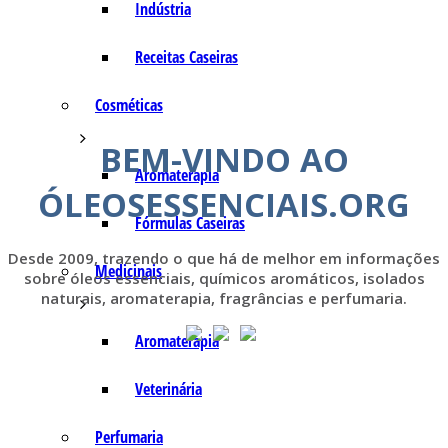
Indústria
Receitas Caseiras
Cosméticas
BEM-VINDO AO
Aromaterapia
ÓLEOSESSENCIAIS.ORG
Fórmulas Caseiras
Desde 2009, trazendo o que há de melhor em informações
Medicinais
sobre óleos essenciais, químicos aromáticos, isolados
naturais, aromaterapia, fragrâncias e perfumaria.
Aromaterapia
Veterinária
Perfumaria