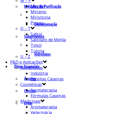
M – P
Mentol
Métodos de Purificação
Mirceno
Miristicina
Pineno
Desterpenação
Q – T
Safrol
Subprodutos
Salicilato de Metila
Timol
Tujona
Hidrolatos
U – Z
P&D e Aplicações
Óleos Essenciais
Alimentícias
Indústria
Árvores
Receitas Caseiras
Cosméticas
Aromaterapia
Cítricos
Fórmulas Caseiras
Medicinais
Ervas
Aromaterapia
Veterinária