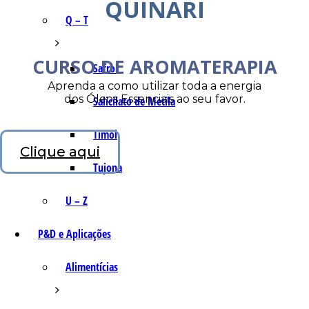
QUINARI
Q – T
CURSO DE AROMATERAPIA
Safrol
Aprenda a como utilizar toda a energia
dos Óleos Essenciais ao seu favor.
Salicilato de Metila
Timol
Clique aqui
Tujona
U – Z
P&D e Aplicações
Alimentícias