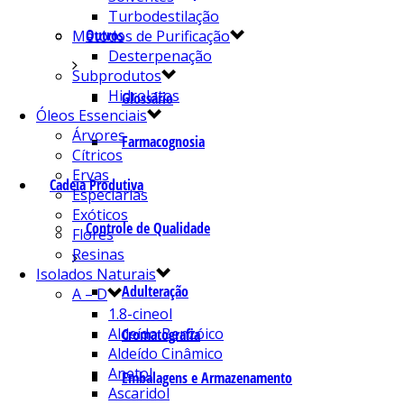
Turbodestilação
Outros
Métodos de Purificação
Desterpenação
Subprodutos
Hidrolatos
Glossário
Óleos Essenciais
Árvores
Farmacognosia
Cítricos
Ervas
Cadeia Produtiva
Especiarias
Exóticos
Controle de Qualidade
Flores
Resinas
Isolados Naturais
Adulteração
A – D
1.8-cineol
Aldeído Benzóico
Cromatografia
Aldeído Cinâmico
Anetol
Embalagens e Armazenamento
Ascaridol