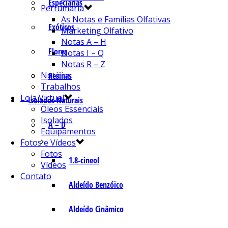
Especiarias
Perfumaria
As Notas e Famílias Olfativas
Exóticos
Marketing Olfativo
Notas A – H
Flores
Notas I – Q
Notas R – Z
Notícias
Resinas
Trabalhos
Loja Virtual
Isolados Naturais
Óleos Essenciais
Isolados
A – D
Equipamentos
Fotos e Vídeos
Fotos
1.8-cineol
Vídeos
Contato
Aldeído Benzóico
Aldeído Cinâmico