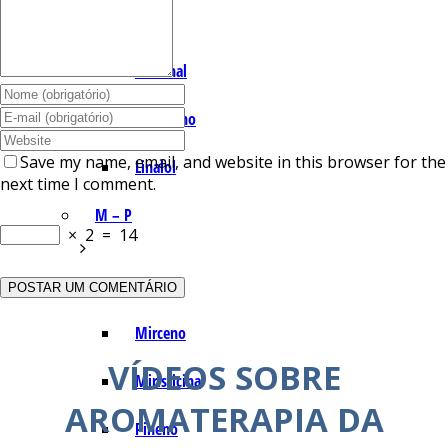
I – L
Lemonal
Limoneno
Save my name, email, and website in this browser for the
Linalol
next time I comment.
M – P
×
2
=
14
Mentol
Mirceno
VÍDEOS SOBRE
Miristicina
AROMATERAPIA DA
Pineno