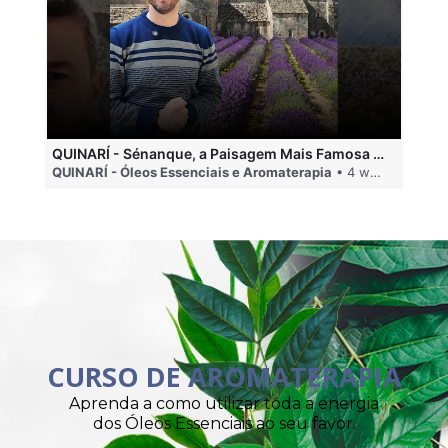
QUINARÍ - Sénanque, a Paisagem Mais Famosa da Aromaterapia
QUINARÍ - Óleos Essenciais e Aromaterapia
• 4 weeks ago
QU
CURSO DE AROMATERAPIA
Aprenda a como utilizar toda a energia
dos Óleos Essenciais ao seu favor.