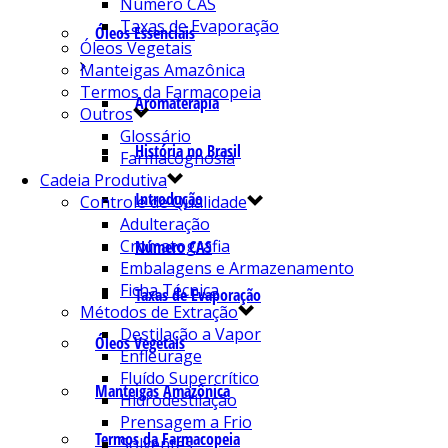
Número CAS
Taxas de Evaporação
Óleos Essenciais
Óleos Vegetais
Manteigas Amazônica
Termos da Farmacopeia
Aromaterapia
Outros
Glossário
História no Brasil
Farmacognosia
Cadeia Produtiva
Introdução
Controle de Qualidade
Adulteração
Cromatografia
Número CAS
Embalagens e Armazenamento
Ficha Técnica
Taxas de Evaporação
Métodos de Extração
Destilação a Vapor
Óleos Vegetais
Enfleurage
Fluído Supercrítico
Manteigas Amazônica
Hidrodestilação
Prensagem a Frio
Termos da Farmacopeia
Solventes