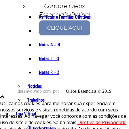
Compre Óleos
Essenciais Online!
As Notas e Famílias Olfativas
CLIQUE AQUI
Marketing Olfativo
Notas A – H
Notas I – Q
Notas R – Z
Notícias
desenvolvido com
por
Óleos Essenciais © 2019
Trabalhos
Utilizamos cookies para melhorar sua experiência em
nossos serviços e visitas repetidas de acordo com seus
Loja Virtual
interesses. Ao navegar você concorda com as condições de
uso do site e de cookies. Saiba mais
Diretiva de Privacidade
Óleos Essenciais
e aceita as condições de uso do site. Ao clicar em “Aceito”,