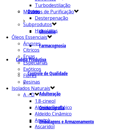
Turbodestilação
Outros
Métodos de Purificação
Desterpenação
Subprodutos
Hidrolatos
Glossário
Óleos Essenciais
Árvores
Farmacognosia
Cítricos
Ervas
Cadeia Produtiva
Especiarias
Exóticos
Controle de Qualidade
Flores
Resinas
Isolados Naturais
Adulteração
A – D
1.8-cineol
Aldeído Benzóico
Cromatografia
Aldeído Cinâmico
Anetol
Embalagens e Armazenamento
Ascaridol