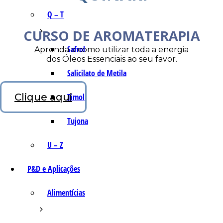
Q – T
CURSO DE AROMATERAPIA
Safrol
Aprenda a como utilizar toda a energia
dos Óleos Essenciais ao seu favor.
Salicilato de Metila
Clique aqui
Timol
Tujona
U – Z
P&D e Aplicações
Alimentícias