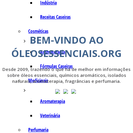
Indústria
Receitas Caseiras
Cosméticas
BEM-VINDO AO
ÓLEOSESSENCIAIS.ORG
Aromaterapia
Fórmulas Caseiras
Desde 2009, trazendo o que há de melhor em informações
sobre óleos essenciais, químicos aromáticos, isolados
Medicinais
naturais, aromaterapia, fragrâncias e perfumaria.
Aromaterapia
Veterinária
Perfumaria