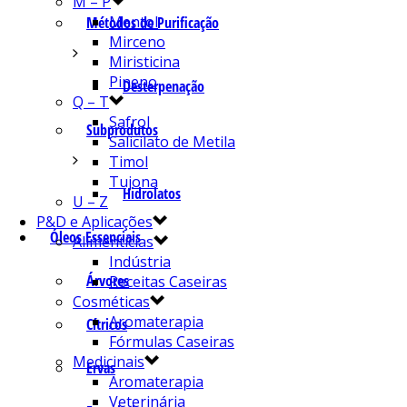
M – P
Mentol
Métodos de Purificação
Mirceno
Miristicina
Pineno
Desterpenação
Q – T
Safrol
Subprodutos
Salicilato de Metila
Timol
Tujona
Hidrolatos
U – Z
P&D e Aplicações
Óleos Essenciais
Alimentícias
Indústria
Árvores
Receitas Caseiras
Cosméticas
Aromaterapia
Cítricos
Fórmulas Caseiras
Medicinais
Ervas
Aromaterapia
Veterinária