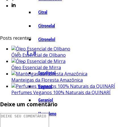
Citral
Citronelal
Posts recentes
Citronelol
E – H
Óleo Essencial de Olíbano
Óleo Essencial de Mirra
Eucaliptol
Manteigas da Floresta Amazônica
Eugenol
Perfumes Veganos 100% Naturais da QUINARÍ
Geraniol
Deixe um comentário
Humuleno