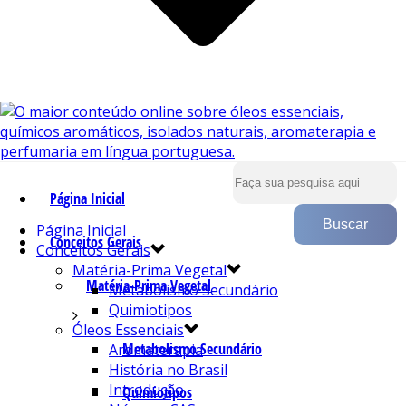
Página Inicial
Página Inicial
Conceitos Gerais
Conceitos Gerais
Matéria-Prima Vegetal
Matéria-Prima Vegetal
Metabolismo Secundário
Quimiotipos
Óleos Essenciais
Metabolismo Secundário
Aromaterapia
História no Brasil
Introdução
Quimiotipos