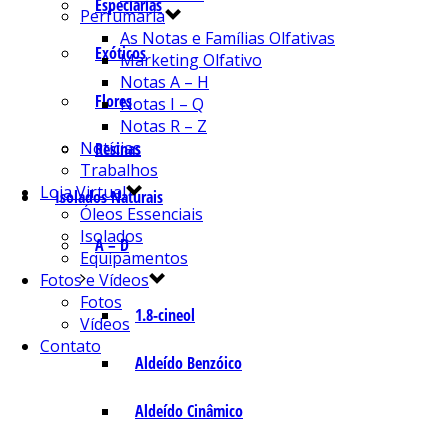
Especiarias
Perfumaria
As Notas e Famílias Olfativas
Exóticos
Marketing Olfativo
Notas A – H
Flores
Notas I – Q
Notas R – Z
Notícias
Resinas
Trabalhos
Loja Virtual
Isolados Naturais
Óleos Essenciais
Isolados
A – D
Equipamentos
Fotos e Vídeos
Fotos
1.8-cineol
Vídeos
Contato
Aldeído Benzóico
Aldeído Cinâmico