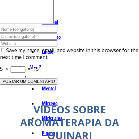
I – L
Lemonal
Limoneno
Save my name, email, and website in this browser for the
Linalol
next time I comment.
M – P
5
×
=
15
Mentol
Mirceno
VÍDEOS SOBRE
Miristicina
AROMATERAPIA DA
QUINARI
Pineno