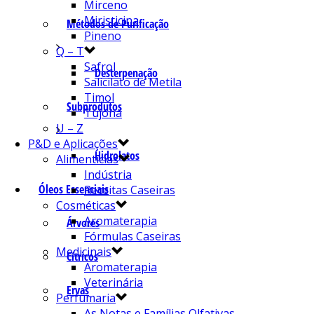
Mirceno
Miristicina
Métodos de Purificação
Pineno
Q – T
Safrol
Desterpenação
Salicilato de Metila
Timol
Subprodutos
Tujona
U – Z
P&D e Aplicações
Hidrolatos
Alimentícias
Indústria
Óleos Essenciais
Receitas Caseiras
Cosméticas
Aromaterapia
Árvores
Fórmulas Caseiras
Medicinais
Cítricos
Aromaterapia
Veterinária
Ervas
Perfumaria
As Notas e Famílias Olfativas