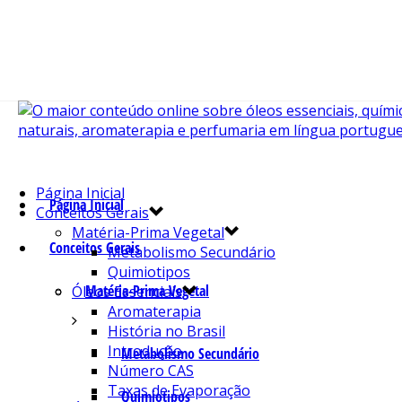
Página Inicial
Página Inicial
Conceitos Gerais
Matéria-Prima Vegetal
Conceitos Gerais
Metabolismo Secundário
Quimiotipos
Matéria-Prima Vegetal
Óleos Essenciais
Aromaterapia
História no Brasil
Introdução
Metabolismo Secundário
Número CAS
Taxas de Evaporação
Quimiotipos