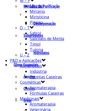
M – P
Mentol
Métodos de Purificação
Mirceno
Miristicina
Pineno
Desterpenação
Q – T
Safrol
Subprodutos
Salicilato de Metila
Timol
Tujona
Hidrolatos
U – Z
P&D e Aplicações
Óleos Essenciais
Alimentícias
Indústria
Árvores
Receitas Caseiras
Cosméticas
Aromaterapia
Cítricos
Fórmulas Caseiras
Medicinais
Ervas
Aromaterapia
Veterinária