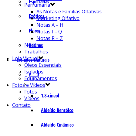
Especiarias
Perfumaria
As Notas e Famílias Olfativas
Exóticos
Marketing Olfativo
Notas A – H
Flores
Notas I – Q
Notas R – Z
Notícias
Resinas
Trabalhos
Loja Virtual
Isolados Naturais
Óleos Essenciais
Isolados
A – D
Equipamentos
Fotos e Vídeos
Fotos
1.8-cineol
Vídeos
Contato
Aldeído Benzóico
Aldeído Cinâmico