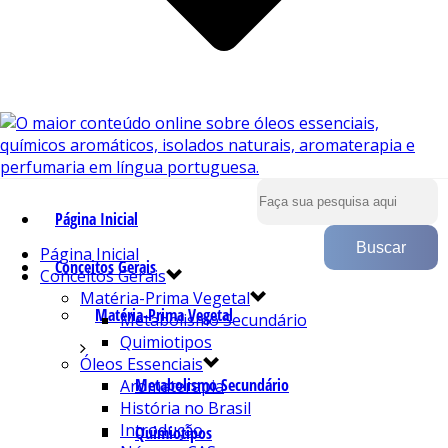
Página Inicial
Página Inicial
Conceitos Gerais
Conceitos Gerais
Matéria-Prima Vegetal
Matéria-Prima Vegetal
Metabolismo Secundário
Quimiotipos
Óleos Essenciais
Metabolismo Secundário
Aromaterapia
História no Brasil
Introdução
Quimiotipos