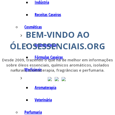
Indústria
Receitas Caseiras
Cosméticas
BEM-VINDO AO
ÓLEOSESSENCIAIS.ORG
Aromaterapia
Fórmulas Caseiras
Desde 2009, trazendo o que há de melhor em informações
sobre óleos essenciais, químicos aromáticos, isolados
Medicinais
naturais, aromaterapia, fragrâncias e perfumaria.
Aromaterapia
Veterinária
Perfumaria