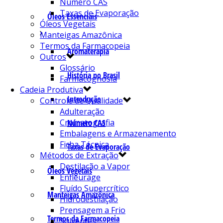
Número CAS
Taxas de Evaporação
Óleos Essenciais
Óleos Vegetais
Manteigas Amazônica
Termos da Farmacopeia
Aromaterapia
Outros
Glossário
História no Brasil
Farmacognosia
Cadeia Produtiva
Introdução
Controle de Qualidade
Adulteração
Cromatografia
Número CAS
Embalagens e Armazenamento
Ficha Técnica
Taxas de Evaporação
Métodos de Extração
Destilação a Vapor
Óleos Vegetais
Enfleurage
Fluído Supercrítico
Manteigas Amazônica
Hidrodestilação
Prensagem a Frio
Termos da Farmacopeia
Solventes