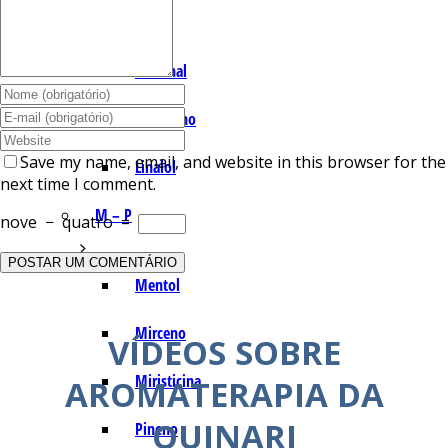
I – L
Lemonal
Limoneno
Save my name, email, and website in this browser for the
Linalol
next time I comment.
M – P
nove
−
quatro
=
Mentol
Mirceno
VÍDEOS SOBRE
Miristicina
AROMATERAPIA DA
QUINARI
Pineno