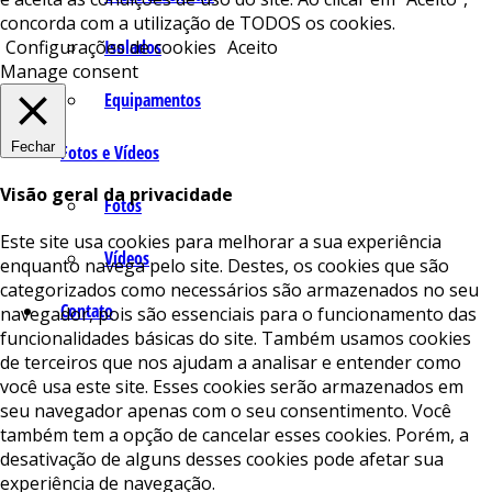
concorda com a utilização de TODOS os cookies.
Isolados
Configurações de cookies
Aceito
Manage consent
Equipamentos
Fechar
Fotos e Vídeos
Visão geral da privacidade
Fotos
Este site usa cookies para melhorar a sua experiência
Vídeos
enquanto navega pelo site. Destes, os cookies que são
categorizados como necessários são armazenados no seu
Contato
navegador, pois são essenciais para o funcionamento das
funcionalidades básicas do site. Também usamos cookies
de terceiros que nos ajudam a analisar e entender como
você usa este site. Esses cookies serão armazenados em
seu navegador apenas com o seu consentimento. Você
também tem a opção de cancelar esses cookies. Porém, a
desativação de alguns desses cookies pode afetar sua
experiência de navegação.