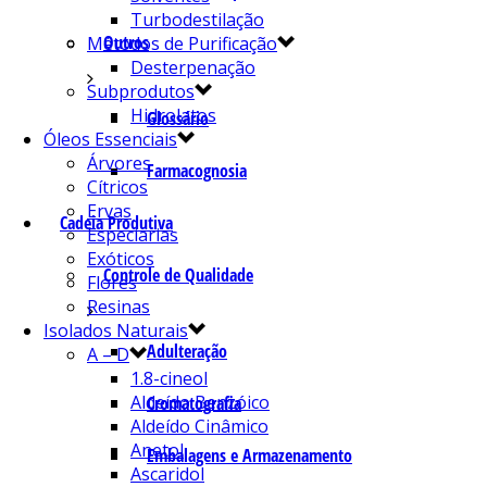
Turbodestilação
Outros
Métodos de Purificação
Desterpenação
Subprodutos
Hidrolatos
Glossário
Óleos Essenciais
Árvores
Farmacognosia
Cítricos
Ervas
Cadeia Produtiva
Especiarias
Exóticos
Controle de Qualidade
Flores
Resinas
Isolados Naturais
Adulteração
A – D
1.8-cineol
Aldeído Benzóico
Cromatografia
Aldeído Cinâmico
Anetol
Embalagens e Armazenamento
Ascaridol