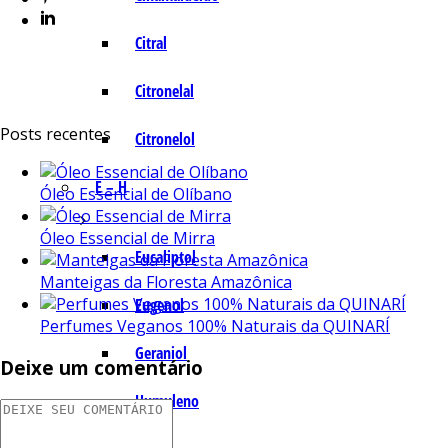
Citral
Citronelal
Posts recentes
Citronelol
E – H
Óleo Essencial de Olíbano
Óleo Essencial de Mirra
Eucaliptol
Manteigas da Floresta Amazônica
Eugenol
Perfumes Veganos 100% Naturais da QUINARÍ
Geraniol
Deixe um comentário
Humuleno