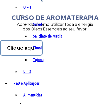
Q – T
CURSO DE AROMATERAPIA
Safrol
Aprenda a como utilizar toda a energia
dos Óleos Essenciais ao seu favor.
Salicilato de Metila
Clique aqui
Timol
Tujona
U – Z
P&D e Aplicações
Alimentícias