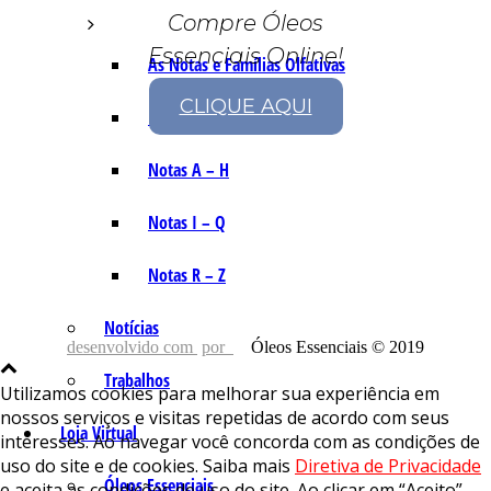
Compre Óleos
Essenciais Online!
As Notas e Famílias Olfativas
CLIQUE AQUI
Marketing Olfativo
Notas A – H
Notas I – Q
Notas R – Z
Notícias
desenvolvido com
por
Óleos Essenciais © 2019
Trabalhos
Utilizamos cookies para melhorar sua experiência em
nossos serviços e visitas repetidas de acordo com seus
Loja Virtual
interesses. Ao navegar você concorda com as condições de
uso do site e de cookies. Saiba mais
Diretiva de Privacidade
Óleos Essenciais
e aceita as condições de uso do site. Ao clicar em “Aceito”,