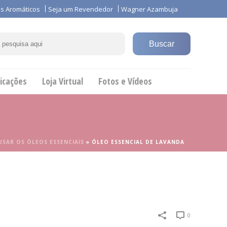
s Aromáticos
Seja um Revendedor
Wagner Azambuja
icações
Loja Virtual
Fotos e Vídeos
SAR OS ÓLEOS ESSENCIAIS
»
ÓLEO ESSENCIAL DE LAVANDA
0