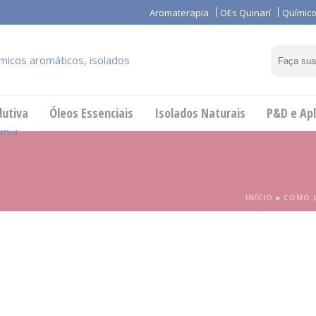
Aromaterapia
OEs Quinarí
Químico
dutiva
Óleos Essenciais
Isolados Naturais
P&D e Apl
INÍCIO
»
COMO U