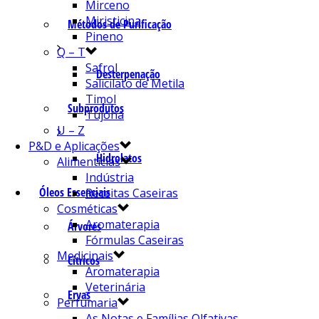
Mirceno
Miristicina
Métodos de Purificação
Pineno
Q – T
Safrol
Desterpenação
Salicilato de Metila
Timol
Subprodutos
Tujona
U – Z
P&D e Aplicações
Hidrolatos
Alimentícias
Indústria
Óleos Essenciais
Receitas Caseiras
Cosméticas
Aromaterapia
Árvores
Fórmulas Caseiras
Medicinais
Cítricos
Aromaterapia
Veterinária
Ervas
Perfumaria
As Notas e Famílias Olfativas