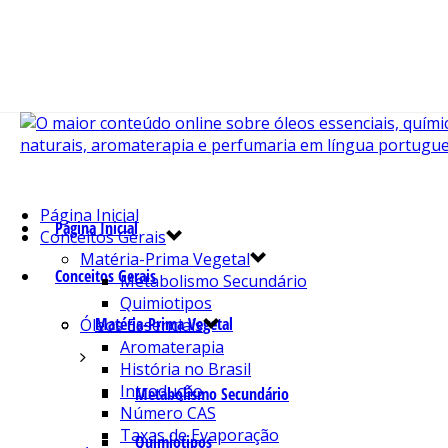
Página Inicial
Página Inicial
Conceitos Gerais
Matéria-Prima Vegetal
Conceitos Gerais
Metabolismo Secundário
Quimiotipos
Matéria-Prima Vegetal
Óleos Essenciais
Aromaterapia
História no Brasil
Introdução
Metabolismo Secundário
Número CAS
Taxas de Evaporação
Quimiotipos