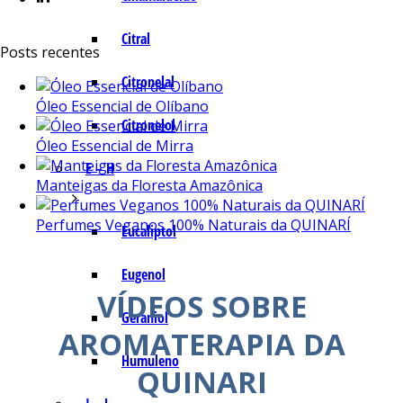
Citral
Posts recentes
Citronelal
Óleo Essencial de Olíbano
Citronelol
Óleo Essencial de Mirra
E – H
Manteigas da Floresta Amazônica
Perfumes Veganos 100% Naturais da QUINARÍ
Eucaliptol
Eugenol
VÍDEOS SOBRE
Geraniol
AROMATERAPIA DA
Humuleno
QUINARI