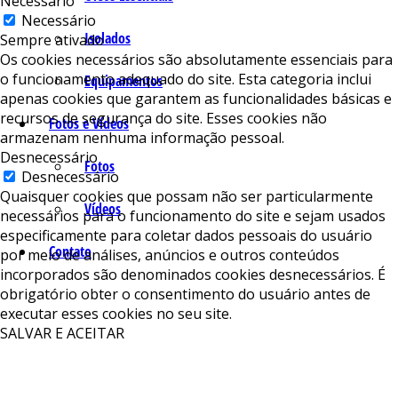
Necessário
Necessário
Isolados
Sempre ativado
Os cookies necessários são absolutamente essenciais para
o funcionamento adequado do site. Esta categoria inclui
Equipamentos
apenas cookies que garantem as funcionalidades básicas e
recursos de segurança do site. Esses cookies não
Fotos e Vídeos
armazenam nenhuma informação pessoal.
Desnecessário
Fotos
Desnecessário
Quaisquer cookies que possam não ser particularmente
Vídeos
necessários para o funcionamento do site e sejam usados ​​
especificamente para coletar dados pessoais do usuário
Contato
por meio de análises, anúncios e outros conteúdos
incorporados são denominados cookies desnecessários. É
obrigatório obter o consentimento do usuário antes de
executar esses cookies no seu site.
SALVAR E ACEITAR