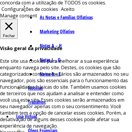
concorda com a utilização de TODOS os cookies.
Configurações de cookies
Aceito
Manage consent
As Notas e Famílias Olfativas
Marketing Olfativo
Fechar
Notas A – H
Visão geral da privacidade
Notas I – Q
Este site usa cookies para melhorar a sua experiência
enquanto navega pelo site. Destes, os cookies que são
Notas R – Z
categorizados como necessários são armazenados no seu
navegador, pois são essenciais para o funcionamento das
funcionalidades básicas do site. Também usamos cookies
Notícias
de terceiros que nos ajudam a analisar e entender como
você usa este site. Esses cookies serão armazenados em
Trabalhos
seu navegador apenas com o seu consentimento. Você
também tem a opção de cancelar esses cookies. Porém, a
Loja Virtual
desativação de alguns desses cookies pode afetar sua
experiência de navegação.
Óleos Essenciais