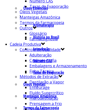
Número CAS
Taxas de Evaporação
Óleos Essenciais
Óleos Vegetais
Manteigas Amazônica
Termos da Farmacopeia
Aromaterapia
Outros
Glossário
História no Brasil
Farmacognosia
Cadeia Produtiva
Introdução
Controle de Qualidade
Adulteração
Cromatografia
Número CAS
Embalagens e Armazenamento
Ficha Técnica
Taxas de Evaporação
Métodos de Extração
Destilação a Vapor
Óleos Vegetais
Enfleurage
Fluído Supercrítico
Manteigas Amazônica
Hidrodestilação
Prensagem a Frio
Termos da Farmacopeia
Solventes