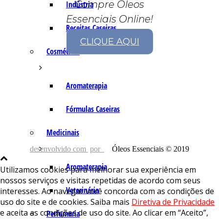
Compre Óleos
Indústria
Essenciais Online!
Receitas Caseiras
CLIQUE AQUI
Cosméticas
Aromaterapia
Fórmulas Caseiras
Medicinais
desenvolvido com
por
Óleos Essenciais © 2019
Aromaterapia
Utilizamos cookies para melhorar sua experiência em
nossos serviços e visitas repetidas de acordo com seus
Veterinária
interesses. Ao navegar você concorda com as condições de
uso do site e de cookies. Saiba mais
Diretiva de Privacidade
e aceita as condições de uso do site. Ao clicar em “Aceito”,
Perfumaria