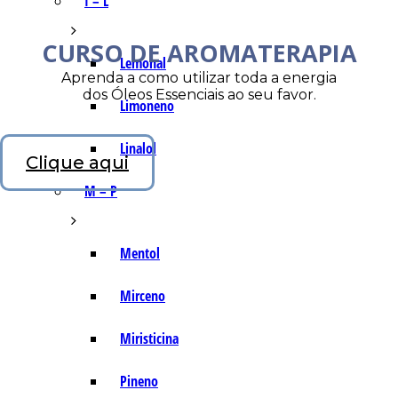
I – L
CURSO DE AROMATERAPIA
Lemonal
Aprenda a como utilizar toda a energia
dos Óleos Essenciais ao seu favor.
Limoneno
Linalol
Clique aqui
M – P
Mentol
Mirceno
Miristicina
Pineno