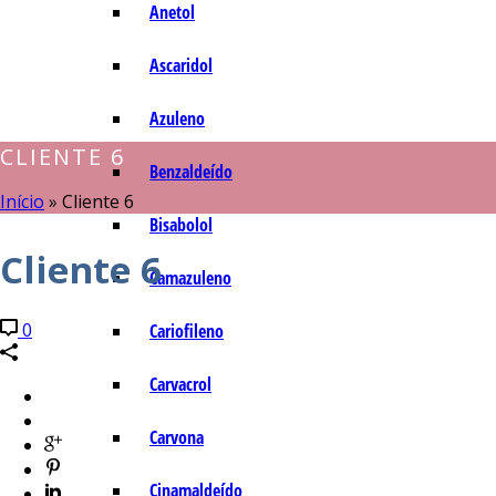
Anetol
Ascaridol
Azuleno
CLIENTE 6
Benzaldeído
Início
»
Cliente 6
Bisabolol
Cliente 6
Camazuleno
0
Cariofileno
Carvacrol
Carvona
Cinamaldeído