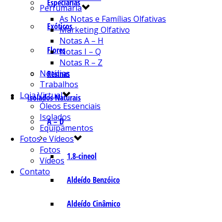
Especiarias
Perfumaria
As Notas e Famílias Olfativas
Exóticos
Marketing Olfativo
Notas A – H
Flores
Notas I – Q
Notas R – Z
Notícias
Resinas
Trabalhos
Loja Virtual
Isolados Naturais
Óleos Essenciais
Isolados
A – D
Equipamentos
Fotos e Vídeos
Fotos
1.8-cineol
Vídeos
Contato
Aldeído Benzóico
Aldeído Cinâmico