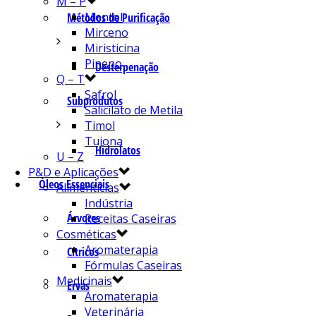
M – P
Mentol
Métodos de Purificação
Mirceno
Miristicina
Pineno
Desterpenação
Q – T
Safrol
Subprodutos
Salicilato de Metila
Timol
Tujona
Hidrolatos
U – Z
P&D e Aplicações
Óleos Essenciais
Alimentícias
Indústria
Árvores
Receitas Caseiras
Cosméticas
Aromaterapia
Cítricos
Fórmulas Caseiras
Medicinais
Ervas
Aromaterapia
Veterinária