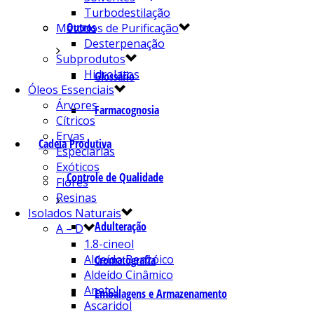
Turbodestilação
Outros
Métodos de Purificação
Desterpenação
Subprodutos
Hidrolatos
Glossário
Óleos Essenciais
Árvores
Farmacognosia
Cítricos
Ervas
Cadeia Produtiva
Especiarias
Exóticos
Controle de Qualidade
Flores
Resinas
Isolados Naturais
Adulteração
A – D
1.8-cineol
Aldeído Benzóico
Cromatografia
Aldeído Cinâmico
Anetol
Embalagens e Armazenamento
Ascaridol