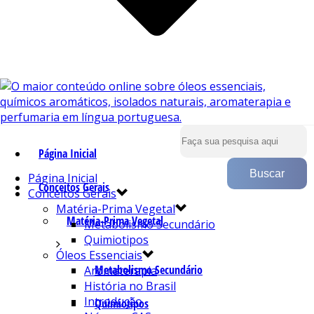
Página Inicial
Página Inicial
Conceitos Gerais
Conceitos Gerais
Matéria-Prima Vegetal
Matéria-Prima Vegetal
Metabolismo Secundário
Quimiotipos
Óleos Essenciais
Metabolismo Secundário
Aromaterapia
História no Brasil
Introdução
Quimiotipos