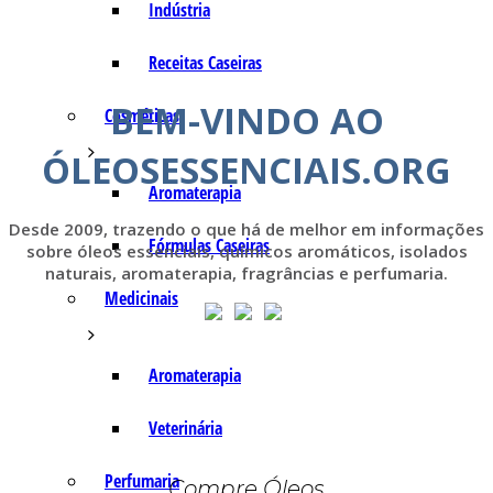
Indústria
Receitas Caseiras
BEM-VINDO AO
Cosméticas
ÓLEOSESSENCIAIS.ORG
Aromaterapia
Desde 2009, trazendo o que há de melhor em informações
Fórmulas Caseiras
sobre óleos essenciais, químicos aromáticos, isolados
naturais, aromaterapia, fragrâncias e perfumaria.
Medicinais
Aromaterapia
Veterinária
Perfumaria
Compre Óleos