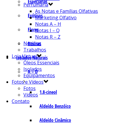
Especiarias
Perfumaria
As Notas e Famílias Olfativas
Exóticos
Marketing Olfativo
Notas A – H
Flores
Notas I – Q
Notas R – Z
Notícias
Resinas
Trabalhos
Loja Virtual
Isolados Naturais
Óleos Essenciais
Isolados
A – D
Equipamentos
Fotos e Vídeos
Fotos
1.8-cineol
Vídeos
Contato
Aldeído Benzóico
Aldeído Cinâmico