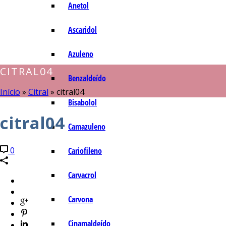
Anetol
Ascaridol
Azuleno
CITRAL04
Benzaldeído
Início
»
Citral
»
citral04
Bisabolol
citral04
Camazuleno
0
Cariofileno
Carvacrol
Carvona
Cinamaldeído