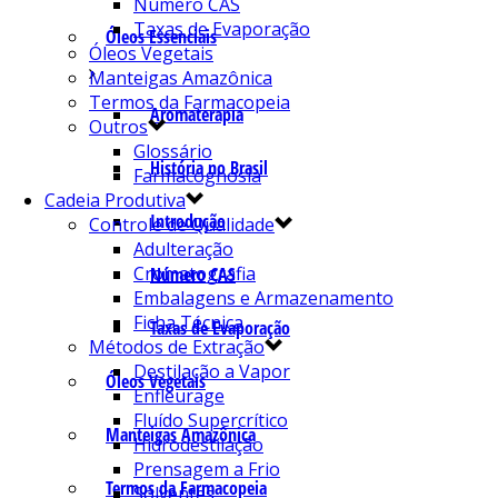
Número CAS
Taxas de Evaporação
Óleos Essenciais
Óleos Vegetais
Manteigas Amazônica
Termos da Farmacopeia
Aromaterapia
Outros
Glossário
História no Brasil
Farmacognosia
Cadeia Produtiva
Introdução
Controle de Qualidade
Adulteração
Cromatografia
Número CAS
Embalagens e Armazenamento
Ficha Técnica
Taxas de Evaporação
Métodos de Extração
Destilação a Vapor
Óleos Vegetais
Enfleurage
Fluído Supercrítico
Manteigas Amazônica
Hidrodestilação
Prensagem a Frio
Termos da Farmacopeia
Solventes