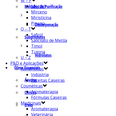
M – P
Mentol
Métodos de Purificação
Mirceno
Miristicina
Pineno
Desterpenação
Q – T
Safrol
Subprodutos
Salicilato de Metila
Timol
Tujona
Hidrolatos
U – Z
P&D e Aplicações
Óleos Essenciais
Alimentícias
Indústria
Árvores
Receitas Caseiras
Cosméticas
Aromaterapia
Cítricos
Fórmulas Caseiras
Medicinais
Ervas
Aromaterapia
Veterinária