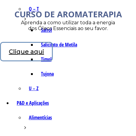
Q – T
CURSO DE AROMATERAPIA
Aprenda a como utilizar toda a energia
dos Óleos Essenciais ao seu favor.
Safrol
Salicilato de Metila
Clique aqui
Timol
Tujona
U – Z
P&D e Aplicações
Alimentícias