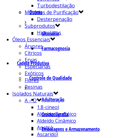
Turbodestilação
Outros
Métodos de Purificação
Desterpenação
Subprodutos
Hidrolatos
Glossário
Óleos Essenciais
Árvores
Farmacognosia
Cítricos
Ervas
Cadeia Produtiva
Especiarias
Exóticos
Controle de Qualidade
Flores
Resinas
Isolados Naturais
Adulteração
A – D
1.8-cineol
Aldeído Benzóico
Cromatografia
Aldeído Cinâmico
Anetol
Embalagens e Armazenamento
Ascaridol