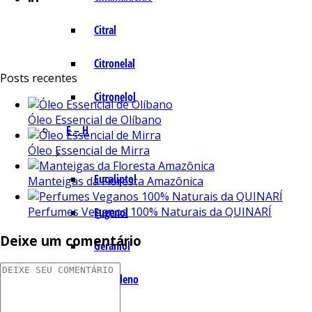
Citral
Citronelal
Posts recentes
Citronelol
Óleo Essencial de Olíbano
E – H
Óleo Essencial de Mirra
Eucaliptol
Manteigas da Floresta Amazônica
Perfumes Veganos 100% Naturais da QUINARÍ
Eugenol
Deixe um comentário
Geraniol
Humuleno