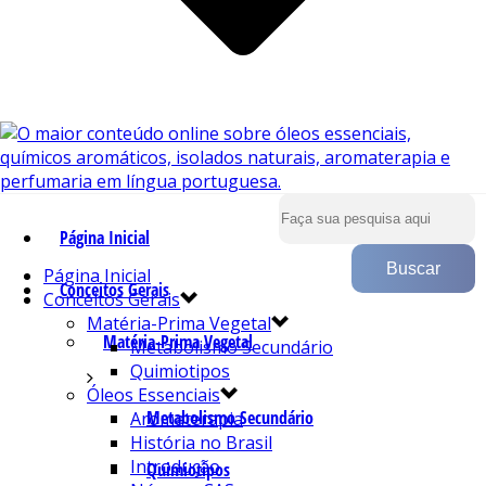
Página Inicial
Página Inicial
Conceitos Gerais
Conceitos Gerais
Matéria-Prima Vegetal
Matéria-Prima Vegetal
Metabolismo Secundário
Quimiotipos
Óleos Essenciais
Metabolismo Secundário
Aromaterapia
História no Brasil
Introdução
Quimiotipos