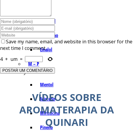
I – L
Lemonal
Limoneno
Save my name, email, and website in this browser for the
next time I comment.
Linalol
4
+
um
=
M – P
Mentol
VÍDEOS SOBRE
Mirceno
AROMATERAPIA DA
Miristicina
QUINARI
Pineno