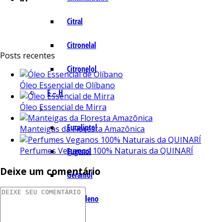
Citral
Citronelal
Posts recentes
Citronelol
Óleo Essencial de Olíbano
E – H
Óleo Essencial de Mirra
Eucaliptol
Manteigas da Floresta Amazônica
Perfumes Veganos 100% Naturais da QUINARÍ
Eugenol
Deixe um comentário
Geraniol
Humuleno