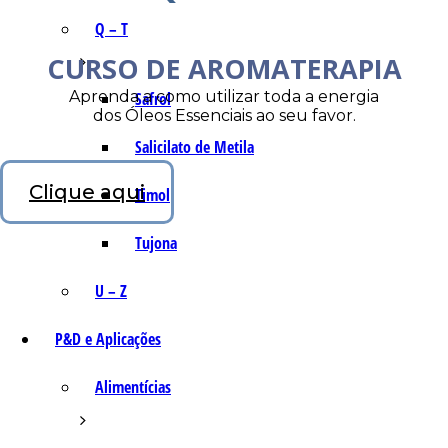
Q – T
CURSO DE AROMATERAPIA
Aprenda a como utilizar toda a energia
Safrol
dos Óleos Essenciais ao seu favor.
Salicilato de Metila
Clique aqui
Timol
Tujona
U – Z
P&D e Aplicações
Alimentícias