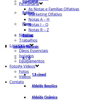
Especiarias
Perfumaria
As Notas e Famílias Olfativas
Exóticos
Marketing Olfativo
Notas A – H
Flores
Notas I – Q
Notas R – Z
Notícias
Resinas
Trabalhos
Loja Virtual
Isolados Naturais
Óleos Essenciais
Isolados
A – D
Equipamentos
Fotos e Vídeos
Fotos
1.8-cineol
Vídeos
Contato
Aldeído Benzóico
Aldeído Cinâmico