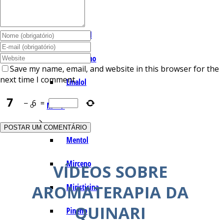
I – L
Lemonal
Limoneno
Save my name, email, and website in this browser for the
next time I comment.
Linalol
−
6
=
M – P
Mentol
Mirceno
VÍDEOS SOBRE
AROMATERAPIA DA
Miristicina
QUINARI
Pineno