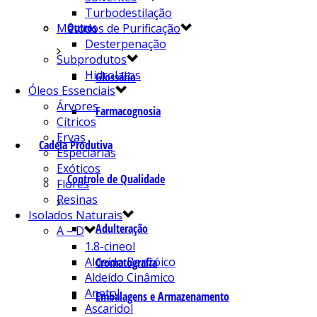
Turbodestilação
Outros
Métodos de Purificação
Desterpenação
Subprodutos
Hidrolatos
Glossário
Óleos Essenciais
Árvores
Farmacognosia
Cítricos
Ervas
Cadeia Produtiva
Especiarias
Exóticos
Controle de Qualidade
Flores
Resinas
Isolados Naturais
Adulteração
A – D
1.8-cineol
Aldeído Benzóico
Cromatografia
Aldeído Cinâmico
Anetol
Embalagens e Armazenamento
Ascaridol