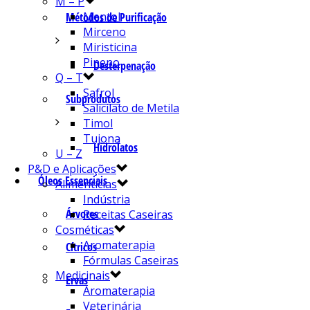
M – P
Mentol
Métodos de Purificação
Mirceno
Miristicina
Pineno
Desterpenação
Q – T
Safrol
Subprodutos
Salicilato de Metila
Timol
Tujona
Hidrolatos
U – Z
P&D e Aplicações
Óleos Essenciais
Alimentícias
Indústria
Árvores
Receitas Caseiras
Cosméticas
Aromaterapia
Cítricos
Fórmulas Caseiras
Medicinais
Ervas
Aromaterapia
Veterinária