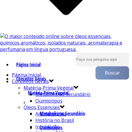
Página Inicial
Página Inicial
Conceitos Gerais
Conceitos Gerais
Matéria-Prima Vegetal
Matéria-Prima Vegetal
Metabolismo Secundário
Quimiotipos
Óleos Essenciais
Metabolismo Secundário
Aromaterapia
História no Brasil
Introdução
Quimiotipos