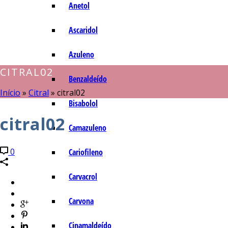
Anetol
Ascaridol
Azuleno
CITRAL02
Benzaldeído
Início
»
Citral
»
citral02
Bisabolol
citral02
Camazuleno
0
Cariofileno
Carvacrol
Carvona
Cinamaldeído