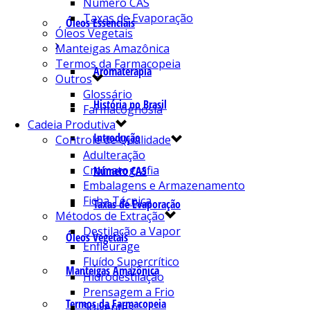
Número CAS
Taxas de Evaporação
Óleos Essenciais
Óleos Vegetais
Manteigas Amazônica
Termos da Farmacopeia
Aromaterapia
Outros
Glossário
História no Brasil
Farmacognosia
Cadeia Produtiva
Introdução
Controle de Qualidade
Adulteração
Cromatografia
Número CAS
Embalagens e Armazenamento
Ficha Técnica
Taxas de Evaporação
Métodos de Extração
Destilação a Vapor
Óleos Vegetais
Enfleurage
Fluído Supercrítico
Manteigas Amazônica
Hidrodestilação
Prensagem a Frio
Termos da Farmacopeia
Solventes