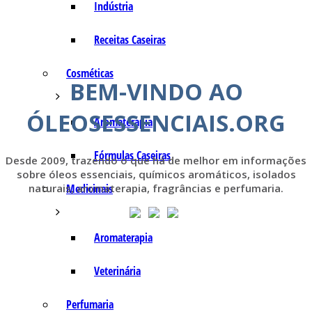
Indústria
Receitas Caseiras
Cosméticas
BEM-VINDO AO
ÓLEOSESSENCIAIS.ORG
Aromaterapia
Fórmulas Caseiras
Desde 2009, trazendo o que há de melhor em informações
sobre óleos essenciais, químicos aromáticos, isolados
Medicinais
naturais, aromaterapia, fragrâncias e perfumaria.
Aromaterapia
Veterinária
Perfumaria