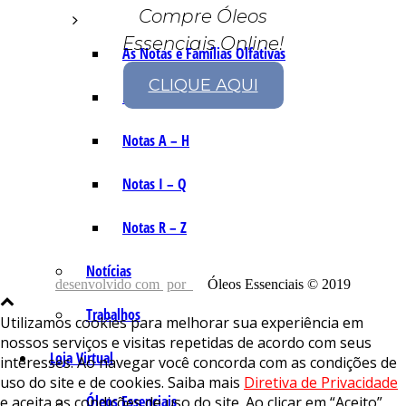
Compre Óleos
Essenciais Online!
As Notas e Famílias Olfativas
CLIQUE AQUI
Marketing Olfativo
Notas A – H
Notas I – Q
Notas R – Z
Notícias
desenvolvido com
por
Óleos Essenciais © 2019
Trabalhos
Utilizamos cookies para melhorar sua experiência em
nossos serviços e visitas repetidas de acordo com seus
Loja Virtual
interesses. Ao navegar você concorda com as condições de
uso do site e de cookies. Saiba mais
Diretiva de Privacidade
Óleos Essenciais
e aceita as condições de uso do site. Ao clicar em “Aceito”,