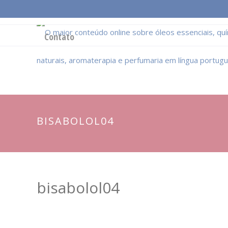
Página Inicial
Conceitos Gerais
Cadeia Pro
Contato
BISABOLOL04
bisabolol04