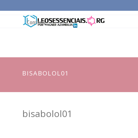
Página Inicial
Conceitos Gerais
Cadeia Pro
Contato
BISABOLOL01
bisabolol01