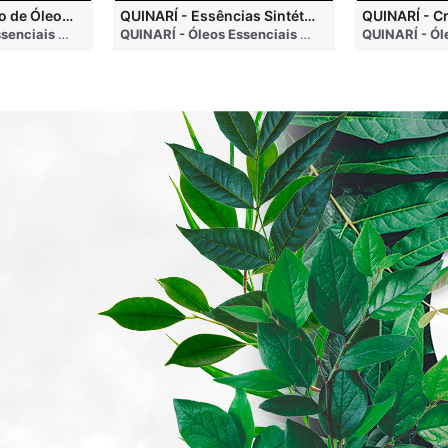
QUINARÍ - Inalação de Óleos Essenciais e Seus Benefícios
QUINARÍ - Essências Sintéticas NÃO Funcionam na Aromaterapia
go
QUINARÍ - Óleos Essenciais e Aromaterapia
• 3 months ago
QUINARÍ - Óleos Essenciais e Aromaterapia
• 3 mo