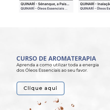
QUINARI - Métodos de Extração de Óleos Essenciais
QUINARÍ - Sénanque, a Paisagem Mais Famosa da Aromaterapia
QUINARÍ - Óleos Essenciais e Aromaterapia
• 4 months ago
QUINARÍ - Óleos Essenciais e Aromaterapia
• 3 weeks a
CURSO DE AROMATERAPIA
Aprenda a como utilizar toda a energia
dos Óleos Essenciais ao seu favor.
Clique aqui