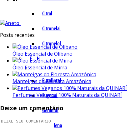
Citral
Citronelal
Posts recentes
Citronelol
Óleo Essencial de Olíbano
E – H
Óleo Essencial de Mirra
Eucaliptol
Manteigas da Floresta Amazônica
Perfumes Veganos 100% Naturais da QUINARÍ
Eugenol
Deixe um comentário
Geraniol
Humuleno