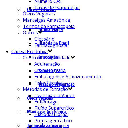
Número CAS
Taxas de Evaporação
Óleos Essenciais
Óleos Vegetais
Manteigas Amazônica
Termos da Farmacopeia
Aromaterapia
Outros
Glossário
História no Brasil
Farmacognosia
Cadeia Produtiva
Introdução
Controle de Qualidade
Adulteração
Cromatografia
Número CAS
Embalagens e Armazenamento
Ficha Técnica
Taxas de Evaporação
Métodos de Extração
Destilação a Vapor
Óleos Vegetais
Enfleurage
Fluído Supercrítico
Manteigas Amazônica
Hidrodestilação
Prensagem a Frio
Termos da Farmacopeia
Solventes