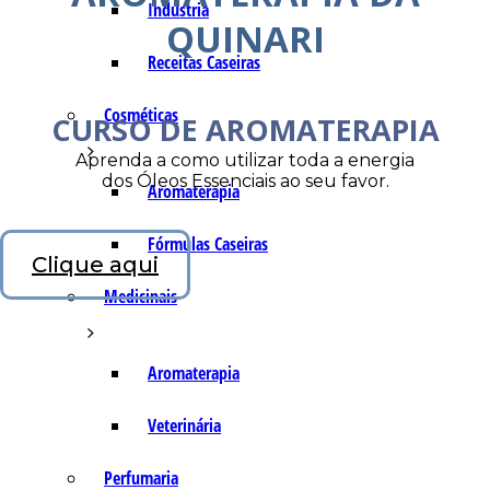
Indústria
QUINARI
Receitas Caseiras
Cosméticas
CURSO DE AROMATERAPIA
Aprenda a como utilizar toda a energia
dos Óleos Essenciais ao seu favor.
Aromaterapia
Fórmulas Caseiras
Clique aqui
Medicinais
Aromaterapia
Veterinária
Perfumaria