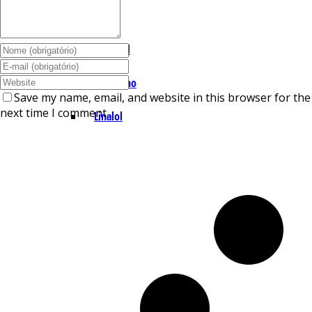
I – L
Lemonal
Limoneno
Save my name, email, and website in this browser for the
next time I comment.
Linalol
M – P
Mentol
Mirceno
Miristicina
Pineno