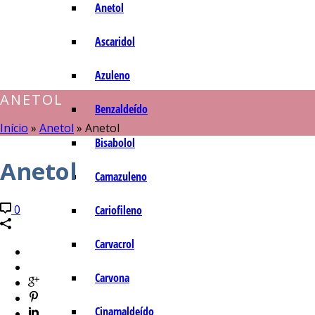
Anetol
Ascaridol
Azuleno
ANETOL
Benzaldeído
Início
»
Anetol
»
Anetol
Bisabolol
Anetol
Camazuleno
0
Cariofileno
Carvacrol
Carvona
Cinamaldeído