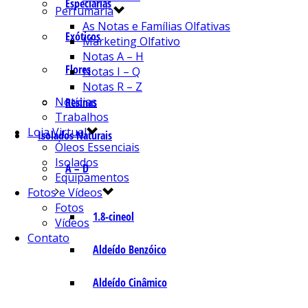
Especiarias
Perfumaria
As Notas e Famílias Olfativas
Exóticos
Marketing Olfativo
Notas A – H
Flores
Notas I – Q
Notas R – Z
Notícias
Resinas
Trabalhos
Loja Virtual
Isolados Naturais
Óleos Essenciais
Isolados
A – D
Equipamentos
Fotos e Vídeos
Fotos
1.8-cineol
Vídeos
Contato
Aldeído Benzóico
Aldeído Cinâmico