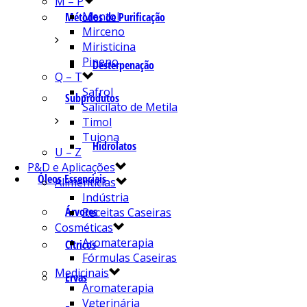
M – P
Mentol
Métodos de Purificação
Mirceno
Miristicina
Pineno
Desterpenação
Q – T
Safrol
Subprodutos
Salicilato de Metila
Timol
Tujona
Hidrolatos
U – Z
P&D e Aplicações
Óleos Essenciais
Alimentícias
Indústria
Árvores
Receitas Caseiras
Cosméticas
Aromaterapia
Cítricos
Fórmulas Caseiras
Medicinais
Ervas
Aromaterapia
Veterinária