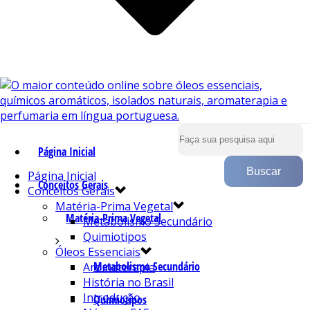
Página Inicial
Página Inicial
Conceitos Gerais
Conceitos Gerais
Matéria-Prima Vegetal
Matéria-Prima Vegetal
Metabolismo Secundário
Quimiotipos
Óleos Essenciais
Metabolismo Secundário
Aromaterapia
História no Brasil
Introdução
Quimiotipos