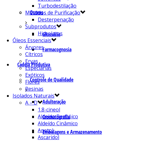
Turbodestilação
Outros
Métodos de Purificação
Desterpenação
Subprodutos
Hidrolatos
Glossário
Óleos Essenciais
Árvores
Farmacognosia
Cítricos
Ervas
Cadeia Produtiva
Especiarias
Exóticos
Controle de Qualidade
Flores
Resinas
Isolados Naturais
Adulteração
A – D
1.8-cineol
Aldeído Benzóico
Cromatografia
Aldeído Cinâmico
Anetol
Embalagens e Armazenamento
Ascaridol