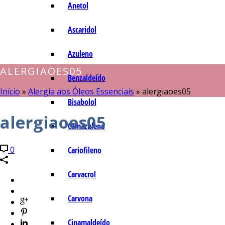
Anetol
Ascaridol
Azuleno
ALERGIAOES05
Benzaldeído
Início
»
Alergia aos Óleos Essenciais
»
alergiaoes05
Bisabolol
alergiaoes05
Camazuleno
0
Cariofileno
Carvacrol
Carvona
Cinamaldeído