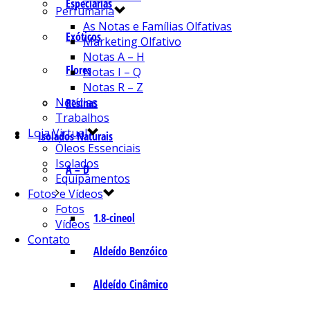
Especiarias
Perfumaria
As Notas e Famílias Olfativas
Exóticos
Marketing Olfativo
Notas A – H
Flores
Notas I – Q
Notas R – Z
Notícias
Resinas
Trabalhos
Loja Virtual
Isolados Naturais
Óleos Essenciais
Isolados
A – D
Equipamentos
Fotos e Vídeos
Fotos
1.8-cineol
Vídeos
Contato
Aldeído Benzóico
Aldeído Cinâmico