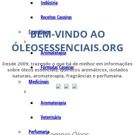
Indústria
Receitas Caseiras
BEM-VINDO AO
Cosméticas
ÓLEOSESSENCIAIS.ORG
Aromaterapia
Desde 2009, trazendo o que há de melhor em informações
Fórmulas Caseiras
sobre óleos essenciais, químicos aromáticos, isolados
naturais, aromaterapia, fragrâncias e perfumaria.
Medicinais
Aromaterapia
Veterinária
Perfumaria
Compre Óleos