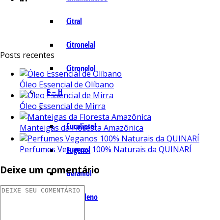
Citral
Citronelal
Posts recentes
Citronelol
Óleo Essencial de Olíbano
E – H
Óleo Essencial de Mirra
Eucaliptol
Manteigas da Floresta Amazônica
Perfumes Veganos 100% Naturais da QUINARÍ
Eugenol
Deixe um comentário
Geraniol
Humuleno