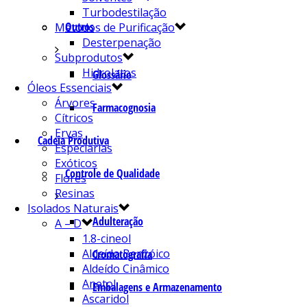
Turbodestilação
Outros
Métodos de Purificação
Desterpenação
Subprodutos
Hidrolatos
Glossário
Óleos Essenciais
Árvores
Farmacognosia
Cítricos
Ervas
Cadeia Produtiva
Especiarias
Exóticos
Controle de Qualidade
Flores
Resinas
Isolados Naturais
Adulteração
A – D
1.8-cineol
Aldeído Benzóico
Cromatografia
Aldeído Cinâmico
Anetol
Embalagens e Armazenamento
Ascaridol