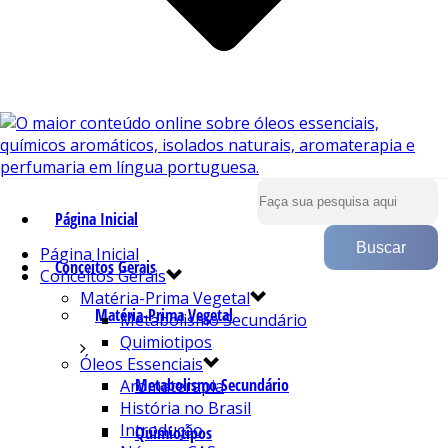
Página Inicial
Página Inicial
Conceitos Gerais
Conceitos Gerais
Matéria-Prima Vegetal
Matéria-Prima Vegetal
Metabolismo Secundário
Quimiotipos
Óleos Essenciais
Metabolismo Secundário
Aromaterapia
História no Brasil
Introdução
Quimiotipos