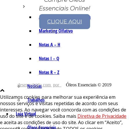
Essenciais Online!
As Notas e Famílias Olfativas
CLIQUE AQUI
Marketing Olfativo
Notas A – H
Notas I – Q
Notas R – Z
desenvolvido com
por
Óleos Essenciais © 2019
Notícias
Utilizamos cookies para melhorar sua experiência em
Trabalhos
nossos serviços e visitas repetidas de acordo com seus
interesses. Ao navegar você concorda com as condições de
Loja Virtual
uso do site e de cookies. Saiba mais
Diretiva de Privacidade
e aceita as condições de uso do site. Ao clicar em “Aceito”,
Óleos Essenciais
concorda com a utilização de TODOS os cookies.