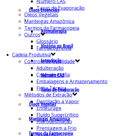
Número CAS
Taxas de Evaporação
Óleos Essenciais
Óleos Vegetais
Manteigas Amazônica
Termos da Farmacopeia
Aromaterapia
Outros
Glossário
História no Brasil
Farmacognosia
Cadeia Produtiva
Introdução
Controle de Qualidade
Adulteração
Cromatografia
Número CAS
Embalagens e Armazenamento
Ficha Técnica
Taxas de Evaporação
Métodos de Extração
Destilação a Vapor
Óleos Vegetais
Enfleurage
Fluído Supercrítico
Manteigas Amazônica
Hidrodestilação
Prensagem a Frio
Termos da Farmacopeia
Solventes