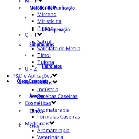
M – P
Mentol
Métodos de Purificação
Mirceno
Miristicina
Pineno
Desterpenação
Q – T
Safrol
Subprodutos
Salicilato de Metila
Timol
Tujona
Hidrolatos
U – Z
P&D e Aplicações
Óleos Essenciais
Alimentícias
Indústria
Árvores
Receitas Caseiras
Cosméticas
Aromaterapia
Cítricos
Fórmulas Caseiras
Medicinais
Ervas
Aromaterapia
Veterinária