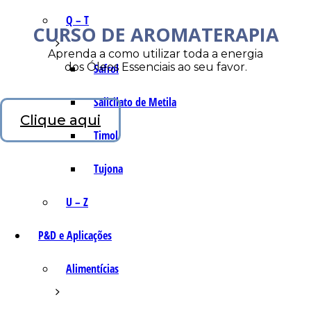
Q – T
CURSO DE AROMATERAPIA
Aprenda a como utilizar toda a energia
dos Óleos Essenciais ao seu favor.
Safrol
Salicilato de Metila
Clique aqui
Timol
Tujona
U – Z
P&D e Aplicações
Alimentícias