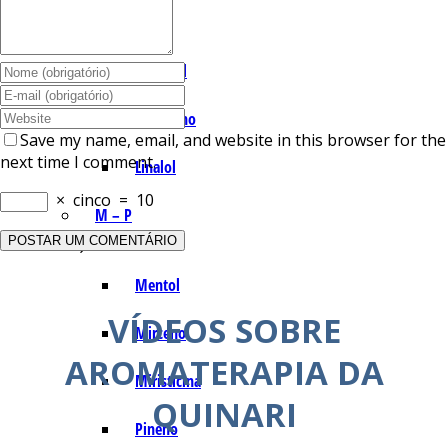
I – L
Lemonal
Limoneno
Save my name, email, and website in this browser for the
next time I comment.
Linalol
×
cinco
=
10
M – P
Mentol
VÍDEOS SOBRE
Mirceno
AROMATERAPIA DA
Miristicina
QUINARI
Pineno