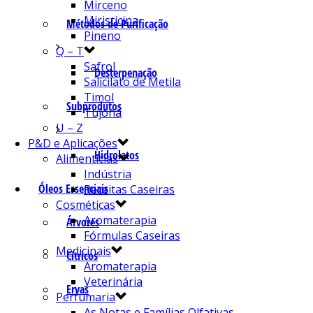
Mirceno
Miristicina
Métodos de Purificação
Pineno
Q – T
Safrol
Desterpenação
Salicilato de Metila
Timol
Subprodutos
Tujona
U – Z
P&D e Aplicações
Hidrolatos
Alimentícias
Indústria
Óleos Essenciais
Receitas Caseiras
Cosméticas
Aromaterapia
Árvores
Fórmulas Caseiras
Medicinais
Cítricos
Aromaterapia
Veterinária
Ervas
Perfumaria
As Notas e Famílias Olfativas