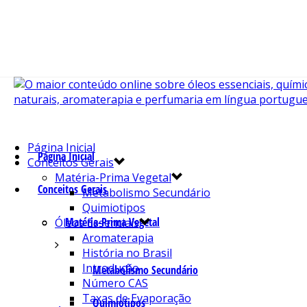
Página Inicial
Página Inicial
Conceitos Gerais
Matéria-Prima Vegetal
Conceitos Gerais
Metabolismo Secundário
Quimiotipos
Matéria-Prima Vegetal
Óleos Essenciais
Aromaterapia
História no Brasil
Introdução
Metabolismo Secundário
Número CAS
Taxas de Evaporação
Quimiotipos