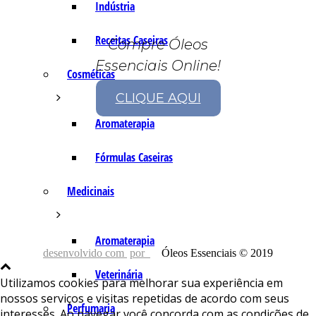
Indústria
Receitas Caseiras
Compre Óleos
Essenciais Online!
Cosméticas
CLIQUE AQUI
Aromaterapia
Fórmulas Caseiras
Medicinais
Aromaterapia
desenvolvido com
por
Óleos Essenciais © 2019
Veterinária
Utilizamos cookies para melhorar sua experiência em
nossos serviços e visitas repetidas de acordo com seus
Perfumaria
interesses. Ao navegar você concorda com as condições de