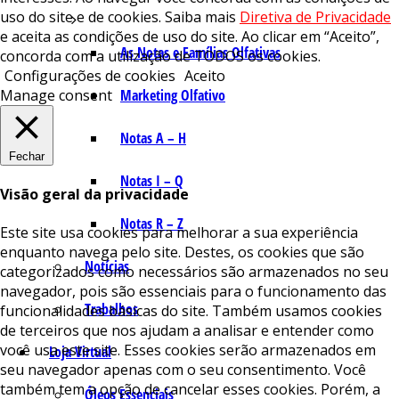
uso do site e de cookies. Saiba mais
Diretiva de Privacidade
e aceita as condições de uso do site. Ao clicar em “Aceito”,
As Notas e Famílias Olfativas
concorda com a utilização de TODOS os cookies.
Configurações de cookies
Aceito
Manage consent
Marketing Olfativo
Notas A – H
Fechar
Notas I – Q
Visão geral da privacidade
Notas R – Z
Este site usa cookies para melhorar a sua experiência
enquanto navega pelo site. Destes, os cookies que são
Notícias
categorizados como necessários são armazenados no seu
navegador, pois são essenciais para o funcionamento das
Trabalhos
funcionalidades básicas do site. Também usamos cookies
de terceiros que nos ajudam a analisar e entender como
você usa este site. Esses cookies serão armazenados em
Loja Virtual
seu navegador apenas com o seu consentimento. Você
também tem a opção de cancelar esses cookies. Porém, a
Óleos Essenciais