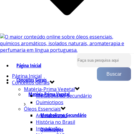
Página Inicial
Página Inicial
Conceitos Gerais
Conceitos Gerais
Matéria-Prima Vegetal
Matéria-Prima Vegetal
Metabolismo Secundário
Quimiotipos
Óleos Essenciais
Metabolismo Secundário
Aromaterapia
História no Brasil
Introdução
Quimiotipos