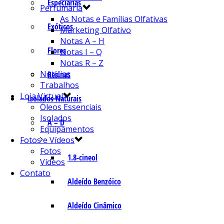
Especiarias
Perfumaria
As Notas e Famílias Olfativas
Exóticos
Marketing Olfativo
Notas A – H
Flores
Notas I – Q
Notas R – Z
Notícias
Resinas
Trabalhos
Loja Virtual
Isolados Naturais
Óleos Essenciais
Isolados
A – D
Equipamentos
Fotos e Vídeos
Fotos
1.8-cineol
Vídeos
Contato
Aldeído Benzóico
Aldeído Cinâmico