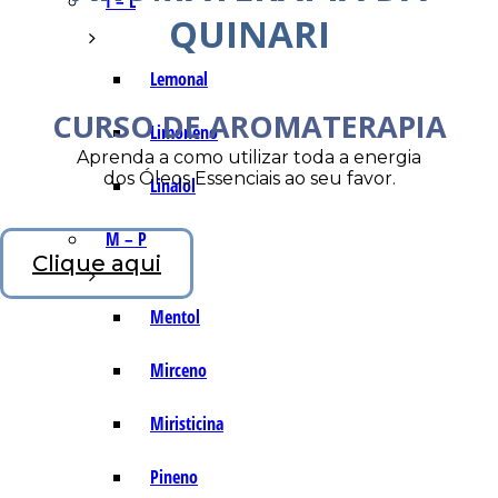
I – L
QUINARI
Lemonal
CURSO DE AROMATERAPIA
Limoneno
Aprenda a como utilizar toda a energia
dos Óleos Essenciais ao seu favor.
Linalol
M – P
Clique aqui
Mentol
Mirceno
Miristicina
Pineno