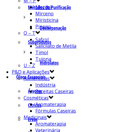
M – P
Mentol
Métodos de Purificação
Mirceno
Miristicina
Pineno
Desterpenação
Q – T
Safrol
Subprodutos
Salicilato de Metila
Timol
Tujona
Hidrolatos
U – Z
P&D e Aplicações
Óleos Essenciais
Alimentícias
Indústria
Árvores
Receitas Caseiras
Cosméticas
Aromaterapia
Cítricos
Fórmulas Caseiras
Medicinais
Ervas
Aromaterapia
Veterinária