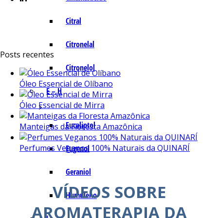
Citral
Citronelal
Posts recentes
Citronelol
Óleo Essencial de Olíbano
E – H
Óleo Essencial de Mirra
Eucaliptol
Manteigas da Floresta Amazônica
Perfumes Veganos 100% Naturais da QUINARÍ
Eugenol
Geraniol
VÍDEOS SOBRE
Humuleno
AROMATERAPIA DA