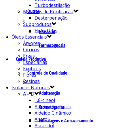
Turbodestilação
Outros
Métodos de Purificação
Desterpenação
Subprodutos
Hidrolatos
Glossário
Óleos Essenciais
Árvores
Farmacognosia
Cítricos
Ervas
Cadeia Produtiva
Especiarias
Exóticos
Controle de Qualidade
Flores
Resinas
Isolados Naturais
Adulteração
A – D
1.8-cineol
Aldeído Benzóico
Cromatografia
Aldeído Cinâmico
Anetol
Embalagens e Armazenamento
Ascaridol