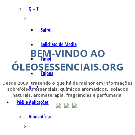
Q – T
Safrol
Salicilato de Metila
BEM-VINDO AO
Timol
ÓLEOSESSENCIAIS.ORG
Tujona
Desde 2009, trazendo o que há de melhor em informações
U – Z
sobre óleos essenciais, químicos aromáticos, isolados
naturais, aromaterapia, fragrâncias e perfumaria.
P&D e Aplicações
Alimentícias