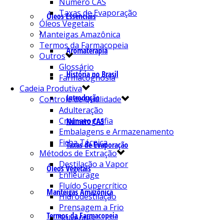
Número CAS
Taxas de Evaporação
Óleos Essenciais
Óleos Vegetais
Manteigas Amazônica
Termos da Farmacopeia
Aromaterapia
Outros
Glossário
História no Brasil
Farmacognosia
Cadeia Produtiva
Introdução
Controle de Qualidade
Adulteração
Cromatografia
Número CAS
Embalagens e Armazenamento
Ficha Técnica
Taxas de Evaporação
Métodos de Extração
Destilação a Vapor
Óleos Vegetais
Enfleurage
Fluído Supercrítico
Manteigas Amazônica
Hidrodestilação
Prensagem a Frio
Termos da Farmacopeia
Solventes