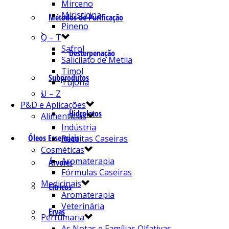
Mirceno
Miristicina
Métodos de Purificação
Pineno
Q – T
Safrol
Desterpenação
Salicilato de Metila
Timol
Subprodutos
Tujona
U – Z
P&D e Aplicações
Hidrolatos
Alimentícias
Indústria
Óleos Essenciais
Receitas Caseiras
Cosméticas
Aromaterapia
Árvores
Fórmulas Caseiras
Medicinais
Cítricos
Aromaterapia
Veterinária
Ervas
Perfumaria
As Notas e Famílias Olfativas