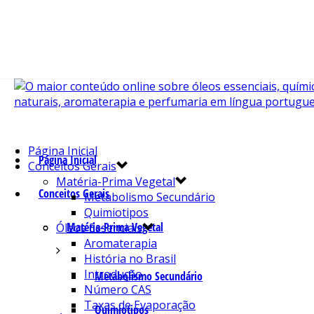
Página Inicial
Página Inicial
Conceitos Gerais
Matéria-Prima Vegetal
Conceitos Gerais
Metabolismo Secundário
Quimiotipos
Matéria-Prima Vegetal
Óleos Essenciais
Aromaterapia
História no Brasil
Introdução
Metabolismo Secundário
Número CAS
Taxas de Evaporação
Quimiotipos