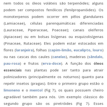
nem todos os óleos voláteis são terpenóides; alguns
podem ser compostos fenólicos (fenilpropanóides). Os
monoterpenos podem ocorrer em pêlos glandulares
(Lamiaceae), células parenquimáticas diferenciadas
(Lauraceae, Piperaceae, Poaceae); canais oleíferos
(Apiaceae) ou em bolsas lisígenas ou esquizolisígenas
(Pinaceae, Rutaceae). Eles podem estar estocados em
flores (
laranjeira
), folhas (
capim-limão
,
eucalipto
,
louro
)
ou nas cascas dos caules (
canelas
), madeiras (
sândalo
,
pau-rosa
) e frutos (
erva-doce
). A função dos
óleos
essenciais
nas plantas pode ser tanto para atrair
polinizadores (principalmente os noturnos) quanto para
repelir insetos (pragas). Entre o primeiro grupo estão o
limoneno
e o
mentol
(Fig 7), os quais possuem cheiro
agradável também para nós. Um exemplo clássico do
segundo grupo são os piretróides (Fig 7). Esses