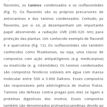
flavonóis, os
taninos
condensados e os isoflavonóides
(Fig. 5). Os flavonóis são os próprios precursores de
antocianinas e dos taninos condensados. Contudo, ps
flavonóis, por si só, já desempenham um importante
papel absorvendo a radiação UVB (280-320 nm) para
proteção das plantas. Um conhecido exemplo de flavonól
é a quercetina (Fig. 12). Os isoflavonóides são também
conhecidos como fitoalexinas, ou seja, uma classe de
compostos com ação antipatógenos (e.g. medicarpina)
ou inseticida (e. g. rotenóides). Os taninos condensados
são compostos fenólicos solúveis em água com massa
molecular entre 500 a 3.000 Daltons. Esses compostos
são responsáveis pela adstringência de muitos frutos.
Taninos são defesas contra pragas pois eles se ligam a
proteínas digestivas dos insetos. Esses compostos
também são denominados protoantocianidinas devido ao