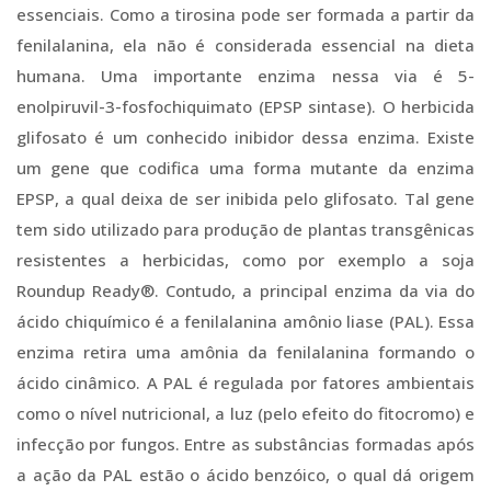
essenciais. Como a tirosina pode ser formada a partir da
fenilalanina, ela não é considerada essencial na dieta
humana. Uma importante enzima nessa via é 5-
enolpiruvil-3-fosfochiquimato (EPSP sintase). O herbicida
glifosato é um conhecido inibidor dessa enzima. Existe
um gene que codifica uma forma mutante da enzima
EPSP, a qual deixa de ser inibida pelo glifosato. Tal gene
tem sido utilizado para produção de plantas transgênicas
resistentes a herbicidas, como por exemplo a soja
Roundup Ready®. Contudo, a principal enzima da via do
ácido chiquímico é a fenilalanina amônio liase (PAL). Essa
enzima retira uma amônia da fenilalanina formando o
ácido cinâmico. A PAL é regulada por fatores ambientais
como o nível nutricional, a luz (pelo efeito do fitocromo) e
infecção por fungos. Entre as substâncias formadas após
a ação da PAL estão o ácido benzóico, o qual dá origem