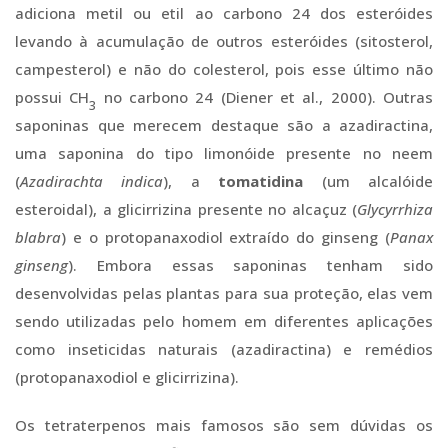
adiciona metil ou etil ao carbono 24 dos esteróides
levando à acumulação de outros esteróides (sitosterol,
campesterol) e não do colesterol, pois esse último não
possui CH
no carbono 24 (Diener et al., 2000). Outras
3
saponinas que merecem destaque são a azadiractina,
uma saponina do tipo limonóide presente no neem
(
Azadirachta indica
), a
tomatidina
(um alcalóide
esteroidal), a glicirrizina presente no alcaçuz (
Glycyrrhiza
blabra
) e o protopanaxodiol extraído do ginseng (
Panax
ginseng
). Embora essas saponinas tenham sido
desenvolvidas pelas plantas para sua proteção, elas vem
sendo utilizadas pelo homem em diferentes aplicações
como inseticidas naturais (azadiractina) e remédios
(protopanaxodiol e glicirrizina).
Os tetraterpenos mais famosos são sem dúvidas os