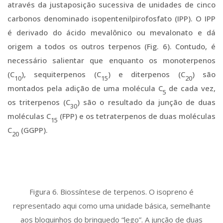
através da justaposição sucessiva de unidades de cinco
carbonos denominado isopentenilpirofosfato (IPP). O IPP
é derivado do ácido mevalônico ou mevalonato e dá
origem a todos os outros terpenos (Fig. 6). Contudo, é
necessário salientar que enquanto os monoterpenos
(C
), sequiterpenos (C
) e diterpenos (C
) são
10
15
20
montados pela adição de uma molécula C
de cada vez,
5
os triterpenos (C
) são o resultado da junção de duas
30
moléculas C
(FPP) e os tetraterpenos de duas moléculas
15
C
(GGPP).
20
Figura 6. Biossíntese de terpenos. O isopreno é
representado aqui como uma unidade básica, semelhante
aos bloquinhos do brinquedo “lego”. A junção de duas