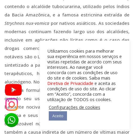
contendo o alcalóide tubocurarina, utilizado pelos índios
da Bacia Amazônica, e a famosa estricnina extraída de
Strychnos nux-vomica
por nativos asiáticos. As sociedades
modernas continuam fazendo largo uso dos alcalóides,
inclusive em aplicações não lícitas como é o caso das
drogas comercializadas no narcotráfico. Dois casos
Utilizamos cookies para melhorar
sua experiência em nossos serviços e
notáveis são o LSD e a cocaína. Embora o LSD tenha sido
visitas repetidas de acordo com seus
sintetizado a partir do ácido lisérgico em 1943 para fins
interesses. Ao navegar você
concorda com as condições de uso
terapêuticos, hoje ele é largamente utilizado como
do site e de cookies. Saiba mais
alucinógeno. No caso da cocaína, apesar dela já ter feito
Diretiva de Privacidade
e aceita as
condições de uso do site. Ao clicar
parte da formulação de alguns refrigerantes até 1904,
em “Aceito”, concorda com a
quando seu uso foi proibido, hoje ela é uma droga
utilização de TODOS os cookies.
bastante nociva para a sociedade. Vale lembrar que a
Configurações de cookies
cocaína e seus derivados é a causa direta da morte de
Aceito
um razoável número de usuários todos os anos e é
também a causa indireta de um número de vítimas maior