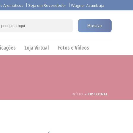
s Aromáticos
Seja um Revendedor
Wagner Azambuja
icações
Loja Virtual
Fotos e Vídeos
INÍCIO
»
PIPERONAL