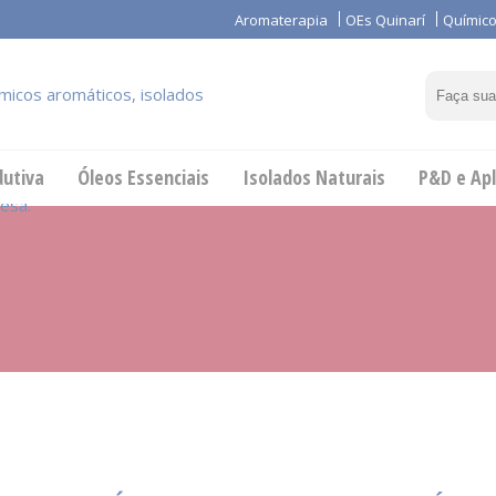
Aromaterapia
OEs Quinarí
Químico
dutiva
Óleos Essenciais
Isolados Naturais
P&D e Apl