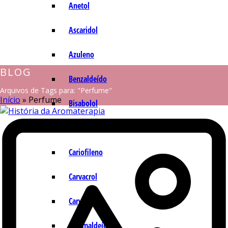
Anetol
Ascaridol
Azuleno
BLOG
Benzaldeído
Arquivos de Tags para: "Perfume"
Início
»
Perfume
Bisabolol
Camazuleno
Cariofileno
Carvacrol
Carvona
Cinamaldeído