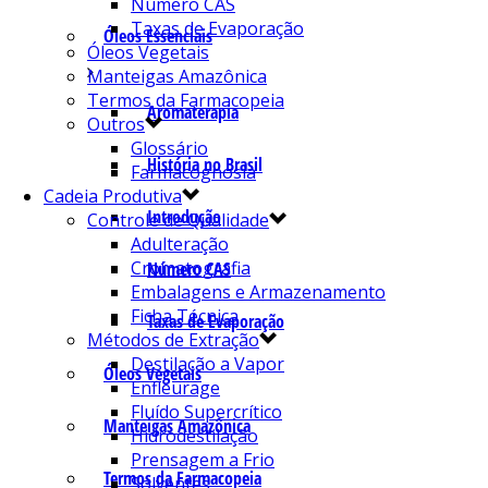
Número CAS
Taxas de Evaporação
Óleos Essenciais
Óleos Vegetais
Manteigas Amazônica
Termos da Farmacopeia
Aromaterapia
Outros
Glossário
História no Brasil
Farmacognosia
Cadeia Produtiva
Introdução
Controle de Qualidade
Adulteração
Cromatografia
Número CAS
Embalagens e Armazenamento
Ficha Técnica
Taxas de Evaporação
Métodos de Extração
Destilação a Vapor
Óleos Vegetais
Enfleurage
Fluído Supercrítico
Manteigas Amazônica
Hidrodestilação
Prensagem a Frio
Termos da Farmacopeia
Solventes