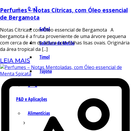
Q – T
Perfumes – Notas Cítricas, com Óleo essencial
de Bergamota
Safrol
Notas Cítricas, com Óleo essencial de Bergamota A
bergamota é a fruta proveniente de uma árvore pequena
com cerca de 4m de altura com folhas lisas ovais. Originária
Salicilato de Metila
da área tropical da [...]
Timol
LEIA MAIS
Tujona
U – Z
P&D e Aplicações
Alimentícias