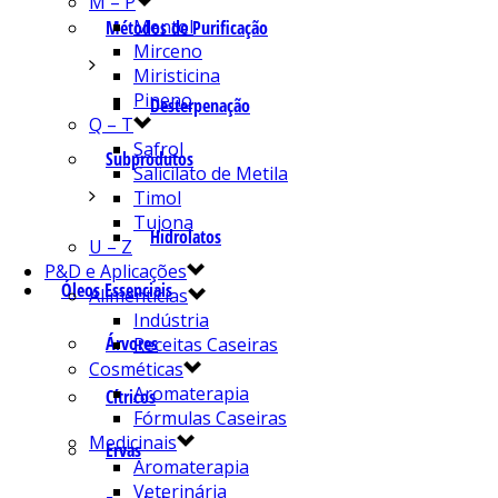
M – P
Mentol
Métodos de Purificação
Mirceno
Miristicina
Pineno
Desterpenação
Q – T
Safrol
Subprodutos
Salicilato de Metila
Timol
Tujona
Hidrolatos
U – Z
P&D e Aplicações
Óleos Essenciais
Alimentícias
Indústria
Árvores
Receitas Caseiras
Cosméticas
Aromaterapia
Cítricos
Fórmulas Caseiras
Medicinais
Ervas
Aromaterapia
Veterinária