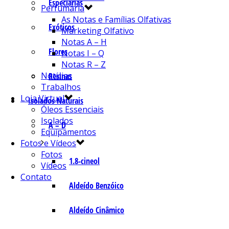
Especiarias
Perfumaria
As Notas e Famílias Olfativas
Exóticos
Marketing Olfativo
Notas A – H
Flores
Notas I – Q
Notas R – Z
Notícias
Resinas
Trabalhos
Loja Virtual
Isolados Naturais
Óleos Essenciais
Isolados
A – D
Equipamentos
Fotos e Vídeos
Fotos
1.8-cineol
Vídeos
Contato
Aldeído Benzóico
Aldeído Cinâmico