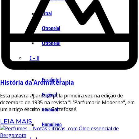
Citral
Citronelal
Citronelol
E – H
Eucaliptol
História da Aromaterapia
Eugenol
Esta palavra apareceu pela primeira vez na edição de
dezembro de 1935 na revista "L'Parfumarie Moderne", em
um artigo escrito por Gattefossé.
Geraniol
LEIA MAIS
Humuleno