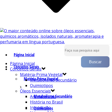
Página Inicial
Página Inicial
Conceitos Gerais
Conceitos Gerais
Matéria-Prima Vegetal
Matéria-Prima Vegetal
Metabolismo Secundário
Quimiotipos
Óleos Essenciais
Metabolismo Secundário
Aromaterapia
História no Brasil
Introdução
Quimiotipos