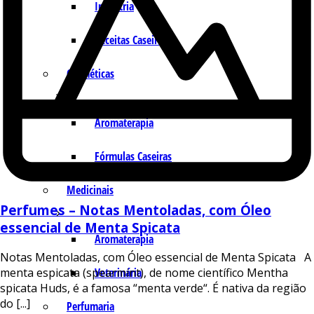
Indústria
Receitas Caseiras
Cosméticas
Aromaterapia
Fórmulas Caseiras
Medicinais
Perfumes – Notas Mentoladas, com Óleo
essencial de Menta Spicata
Aromaterapia
Notas Mentoladas, com Óleo essencial de Menta Spicata A
menta espicata (spearmint), de nome científico Mentha
Veterinária
spicata Huds, é a famosa “menta verde“. É nativa da região
do [...]
Perfumaria