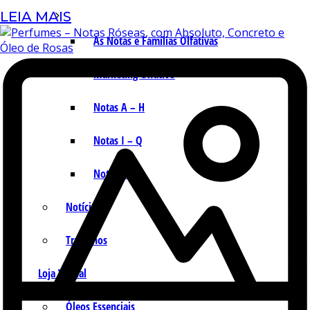
LEIA MAIS
As Notas e Famílias Olfativas
Marketing Olfativo
Notas A – H
Notas I – Q
Notas R – Z
Notícias
Trabalhos
Loja Virtual
Óleos Essenciais