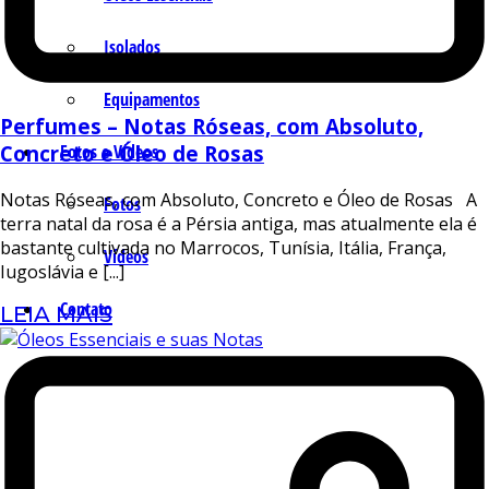
Isolados
Equipamentos
Perfumes – Notas Róseas, com Absoluto,
Fotos e Vídeos
Concreto e Óleo de Rosas
Notas Róseas, com Absoluto, Concreto e Óleo de Rosas A
Fotos
terra natal da rosa é a Pérsia antiga, mas atualmente ela é
bastante cultivada no Marrocos, Tunísia, Itália, França,
Vídeos
Iugoslávia e [...]
Contato
LEIA MAIS