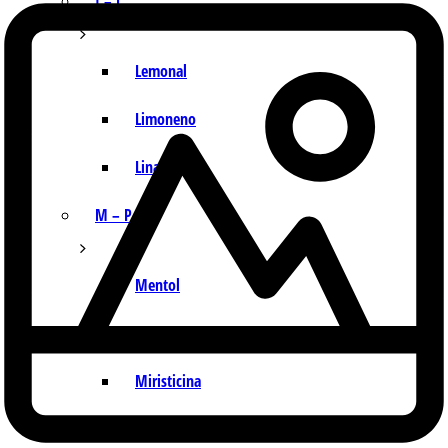
I – L
Lemonal
Limoneno
Linalol
M – P
Mentol
Mirceno
Miristicina
Pineno