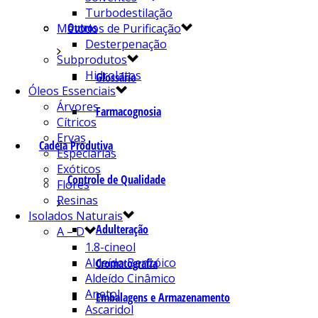
Turbodestilação
Outros
Métodos de Purificação
Desterpenação
Subprodutos
Hidrolatos
Glossário
Óleos Essenciais
Árvores
Farmacognosia
Cítricos
Ervas
Cadeia Produtiva
Especiarias
Exóticos
Controle de Qualidade
Flores
Resinas
Isolados Naturais
Adulteração
A – D
1.8-cineol
Aldeído Benzóico
Cromatografia
Aldeído Cinâmico
Anetol
Embalagens e Armazenamento
Ascaridol