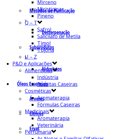
Mirceno
Miristicina
Métodos de Purificação
Pineno
Q – T
Safrol
Desterpenação
Salicilato de Metila
Timol
Subprodutos
Tujona
U – Z
P&D e Aplicações
Hidrolatos
Alimentícias
Indústria
Óleos Essenciais
Receitas Caseiras
Cosméticas
Aromaterapia
Árvores
Fórmulas Caseiras
Medicinais
Cítricos
Aromaterapia
Veterinária
Ervas
Perfumaria
As Notas e Famílias Olfativas