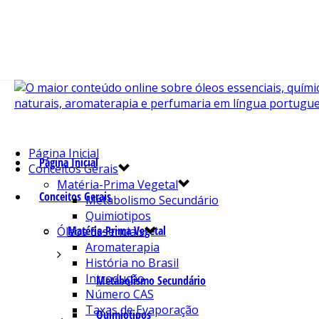
Página Inicial
Página Inicial
Conceitos Gerais
Matéria-Prima Vegetal
Conceitos Gerais
Metabolismo Secundário
Quimiotipos
Matéria-Prima Vegetal
Óleos Essenciais
Aromaterapia
História no Brasil
Introdução
Metabolismo Secundário
Número CAS
Taxas de Evaporação
Quimiotipos