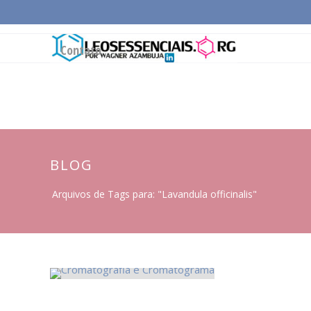
Página Inicial
Conceitos Gerais
Cadeia Pro
Contato
BLOG
Arquivos de Tags para: "Lavandula officinalis"