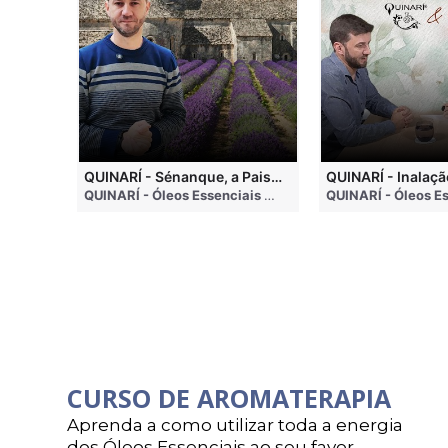
QUINARI - Métodos de Extração de Óleos Essenciais
QUINARÍ - Sénanque, a Paisagem Mais Famosa da Aromaterapia
QUINARÍ - Óleos Essenciais e Aromaterapia
• 4 months ago
QUINARÍ - Óleos Essenciais e Aromaterapia
• 3 weeks a
CURSO DE AROMATERAPIA
Aprenda a como utilizar toda a energia
dos Óleos Essenciais ao seu favor.