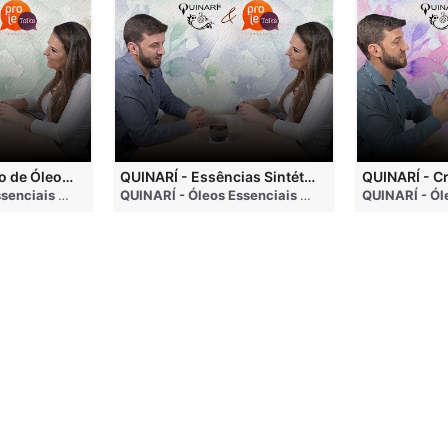
QUINARÍ - Inalação de Óleos Essenciais e Seus Benefícios
QUINARÍ - Essências Sintéticas NÃO Funcionam na Aromaterapia
go
QUINARÍ - Óleos Essenciais e Aromaterapia
• 3 months ago
QUINARÍ - Óleos Essenciais e Aromaterapia
• 3 mo