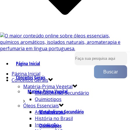
Página Inicial
Página Inicial
Conceitos Gerais
Conceitos Gerais
Matéria-Prima Vegetal
Matéria-Prima Vegetal
Metabolismo Secundário
Quimiotipos
Óleos Essenciais
Metabolismo Secundário
Aromaterapia
História no Brasil
Introdução
Quimiotipos