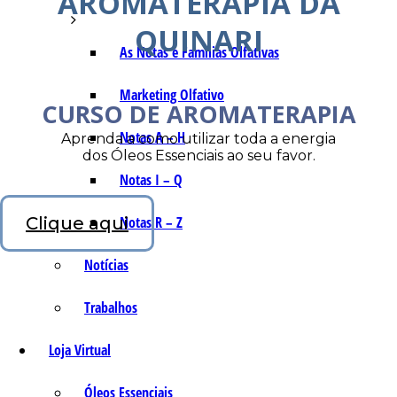
AROMATERAPIA DA
QUINARI
As Notas e Famílias Olfativas
Marketing Olfativo
CURSO DE AROMATERAPIA
Notas A – H
Aprenda a como utilizar toda a energia
dos Óleos Essenciais ao seu favor.
Notas I – Q
Clique aqui
Notas R – Z
Notícias
Trabalhos
Loja Virtual
Óleos Essenciais