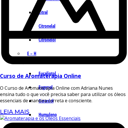
Citral
Citronelal
Citronelol
E – H
Eucaliptol
Curso de Aromaterapia Online
Eugenol
O Curso de Aromaterapia Online com Adriana Nunes
ensina tudo o que você precisa saber para utilizar os óleos
essenciais de maneira correta e consciente.
Geraniol
LEIA MAIS
Humuleno