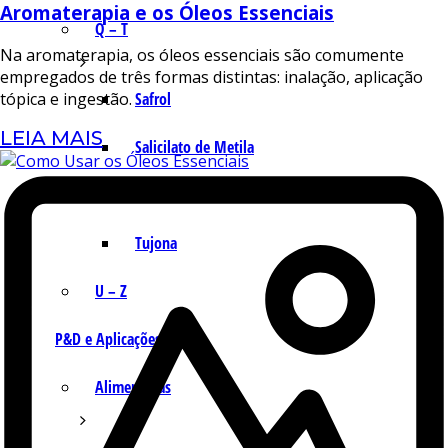
Aromaterapia e os Óleos Essenciais
Q – T
Na aromaterapia, os óleos essenciais são comumente
empregados de três formas distintas: inalação, aplicação
Safrol
tópica e ingestão.
LEIA MAIS
Salicilato de Metila
Timol
Tujona
U – Z
P&D e Aplicações
Alimentícias