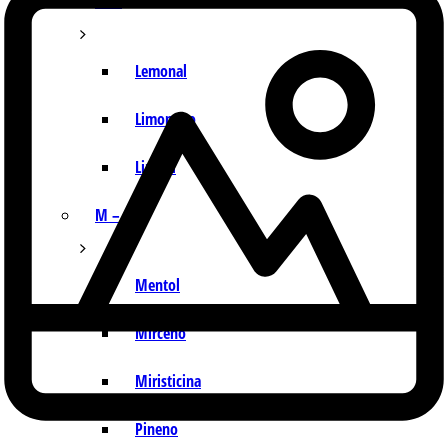
I – L
Lemonal
Limoneno
Linalol
M – P
Mentol
Mirceno
Miristicina
Pineno