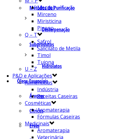
M – P
Mentol
Métodos de Purificação
Mirceno
Miristicina
Pineno
Desterpenação
Q – T
Safrol
Subprodutos
Salicilato de Metila
Timol
Tujona
Hidrolatos
U – Z
P&D e Aplicações
Óleos Essenciais
Alimentícias
Indústria
Árvores
Receitas Caseiras
Cosméticas
Aromaterapia
Cítricos
Fórmulas Caseiras
Medicinais
Ervas
Aromaterapia
Veterinária