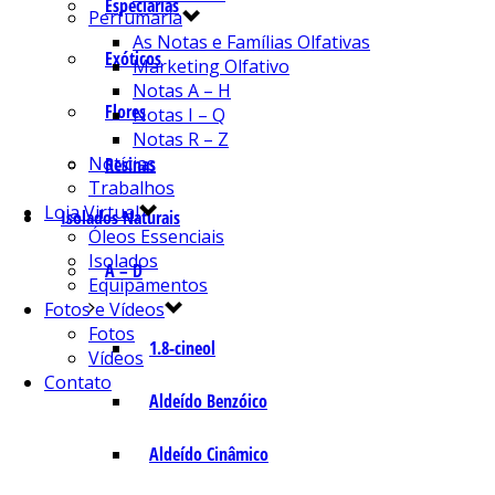
Especiarias
Perfumaria
As Notas e Famílias Olfativas
Exóticos
Marketing Olfativo
Notas A – H
Flores
Notas I – Q
Notas R – Z
Notícias
Resinas
Trabalhos
Loja Virtual
Isolados Naturais
Óleos Essenciais
Isolados
A – D
Equipamentos
Fotos e Vídeos
Fotos
1.8-cineol
Vídeos
Contato
Aldeído Benzóico
Aldeído Cinâmico