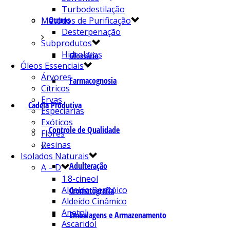
Turbodestilação
Outros
Métodos de Purificação
Desterpenação
Subprodutos
Hidrolatos
Glossário
Óleos Essenciais
Árvores
Farmacognosia
Cítricos
Ervas
Cadeia Produtiva
Especiarias
Exóticos
Controle de Qualidade
Flores
Resinas
Isolados Naturais
Adulteração
A – D
1.8-cineol
Aldeído Benzóico
Cromatografia
Aldeído Cinâmico
Anetol
Embalagens e Armazenamento
Ascaridol