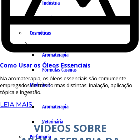
Indústria
Receitas Caseiras
Cosméticas
Aromaterapia
Como Usar os Óleos Essenciais
Fórmulas Caseiras
Na aromaterapia, os óleos essenciais são comumente
Medicinais
empregados de três formas distintas: inalação, aplicação
tópica e ingestão.
LEIA MAIS
Aromaterapia
Veterinária
VÍDEOS SOBRE
Perfumaria