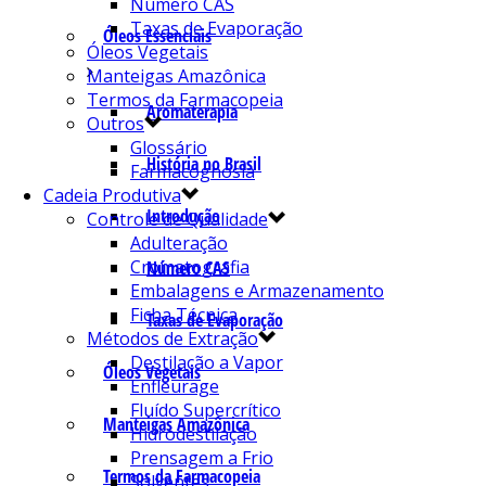
Número CAS
Taxas de Evaporação
Óleos Essenciais
Óleos Vegetais
Manteigas Amazônica
Termos da Farmacopeia
Aromaterapia
Outros
Glossário
História no Brasil
Farmacognosia
Cadeia Produtiva
Introdução
Controle de Qualidade
Adulteração
Cromatografia
Número CAS
Embalagens e Armazenamento
Ficha Técnica
Taxas de Evaporação
Métodos de Extração
Destilação a Vapor
Óleos Vegetais
Enfleurage
Fluído Supercrítico
Manteigas Amazônica
Hidrodestilação
Prensagem a Frio
Termos da Farmacopeia
Solventes