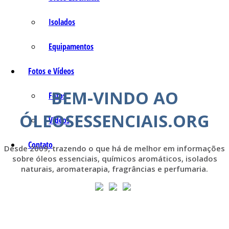
Isolados
Equipamentos
Fotos e Vídeos
BEM-VINDO AO
Fotos
ÓLEOSESSENCIAIS.ORG
Vídeos
Contato
Desde 2009, trazendo o que há de melhor em informações
sobre óleos essenciais, químicos aromáticos, isolados
naturais, aromaterapia, fragrâncias e perfumaria.