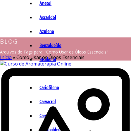
Anetol
Ascaridol
Azuleno
BLOG
Benzaldeído
Arquivos de Tags para: "Como Usar os Óleos Essenciais"
Início
»
Como Usar os Óleos Essenciais
Bisabolol
Camazuleno
Cariofileno
Carvacrol
Carvona
Cinamaldeído