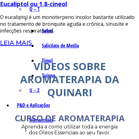
Eucaliptol ou 1.8-cineol
Q – T
O eucaliptol é um monoterpeno incolor bastante utilizado
no tratamento de bronquite aguda e crônica, sinusite e
Safrol
infecções respiratórias.
LEIA MAIS
Salicilato de Metila
Timol
VÍDEOS SOBRE
Tujona
AROMATERAPIA DA
QUINARI
U – Z
P&D e Aplicações
CURSO DE AROMATERAPIA
Alimentícias
Aprenda a como utilizar toda a energia
dos Óleos Essenciais ao seu favor.