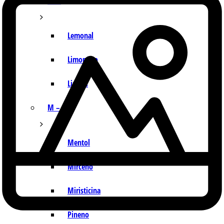
I – L
Lemonal
Limoneno
Linalol
M – P
Mentol
Mirceno
Miristicina
Pineno