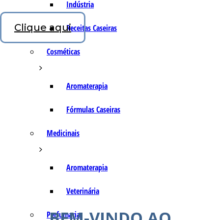
Indústria
Clique aqui
Receitas Caseiras
Cosméticas
Aromaterapia
Fórmulas Caseiras
Medicinais
Aromaterapia
Veterinária
BEM-VINDO AO
Perfumaria