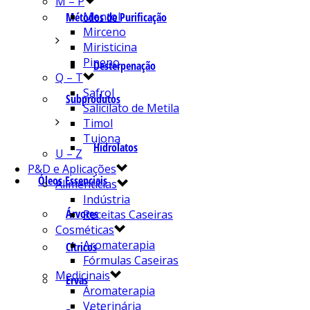
M – P
Mentol
Métodos de Purificação
Mirceno
Miristicina
Pineno
Desterpenação
Q – T
Safrol
Subprodutos
Salicilato de Metila
Timol
Tujona
Hidrolatos
U – Z
P&D e Aplicações
Óleos Essenciais
Alimentícias
Indústria
Árvores
Receitas Caseiras
Cosméticas
Aromaterapia
Cítricos
Fórmulas Caseiras
Medicinais
Ervas
Aromaterapia
Veterinária