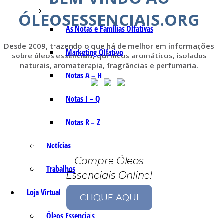
ÓLEOSESSENCIAIS.ORG
As Notas e Famílias Olfativas
Desde 2009, trazendo o que há de melhor em informações
Marketing Olfativo
sobre óleos essenciais, químicos aromáticos, isolados
naturais, aromaterapia, fragrâncias e perfumaria.
Notas A – H
Notas I – Q
Notas R – Z
Notícias
Compre Óleos
Trabalhos
Essenciais Online!
Loja Virtual
CLIQUE AQUI
Óleos Essenciais