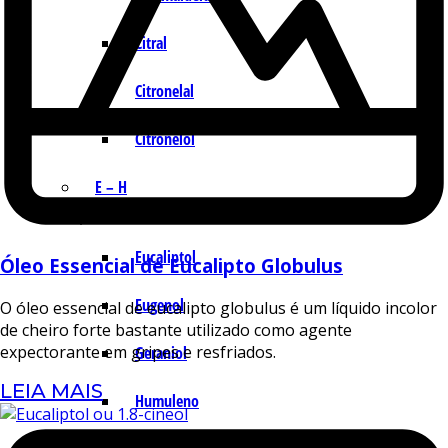
Citral
Citronelal
Citronelol
E – H
Eucaliptol
Óleo Essencial de Eucalipto Globulus
Eugenol
O óleo essencial de eucalipto globulus é um líquido incolor
de cheiro forte bastante utilizado como agente
expectorante em gripes e resfriados.
Geraniol
LEIA MAIS
Humuleno