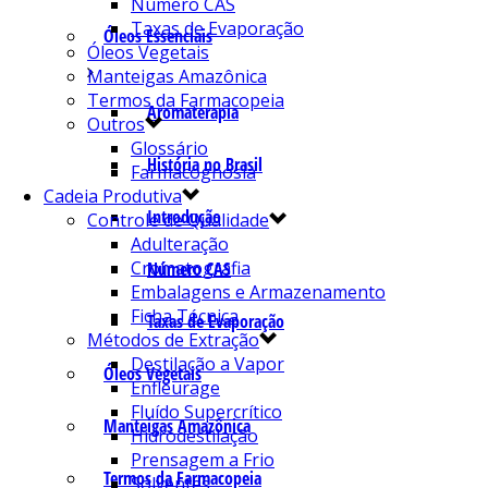
Número CAS
Taxas de Evaporação
Óleos Essenciais
Óleos Vegetais
Manteigas Amazônica
Termos da Farmacopeia
Aromaterapia
Outros
Glossário
História no Brasil
Farmacognosia
Cadeia Produtiva
Introdução
Controle de Qualidade
Adulteração
Cromatografia
Número CAS
Embalagens e Armazenamento
Ficha Técnica
Taxas de Evaporação
Métodos de Extração
Destilação a Vapor
Óleos Vegetais
Enfleurage
Fluído Supercrítico
Manteigas Amazônica
Hidrodestilação
Prensagem a Frio
Termos da Farmacopeia
Solventes