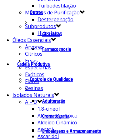
Turbodestilação
Outros
Métodos de Purificação
Desterpenação
Subprodutos
Hidrolatos
Glossário
Óleos Essenciais
Árvores
Farmacognosia
Cítricos
Ervas
Cadeia Produtiva
Especiarias
Exóticos
Controle de Qualidade
Flores
Resinas
Isolados Naturais
Adulteração
A – D
1.8-cineol
Aldeído Benzóico
Cromatografia
Aldeído Cinâmico
Anetol
Embalagens e Armazenamento
Ascaridol