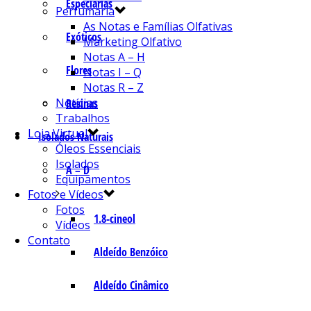
Especiarias
Perfumaria
As Notas e Famílias Olfativas
Exóticos
Marketing Olfativo
Notas A – H
Flores
Notas I – Q
Notas R – Z
Notícias
Resinas
Trabalhos
Loja Virtual
Isolados Naturais
Óleos Essenciais
Isolados
A – D
Equipamentos
Fotos e Vídeos
Fotos
1.8-cineol
Vídeos
Contato
Aldeído Benzóico
Aldeído Cinâmico