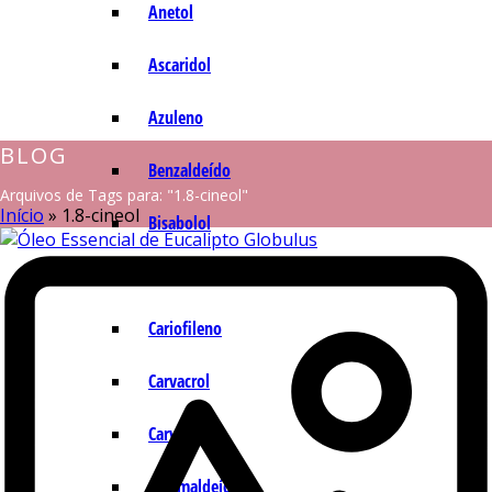
Anetol
Ascaridol
Azuleno
BLOG
Benzaldeído
Arquivos de Tags para: "1.8-cineol"
Início
»
1.8-cineol
Bisabolol
Camazuleno
Cariofileno
Carvacrol
Carvona
Cinamaldeído