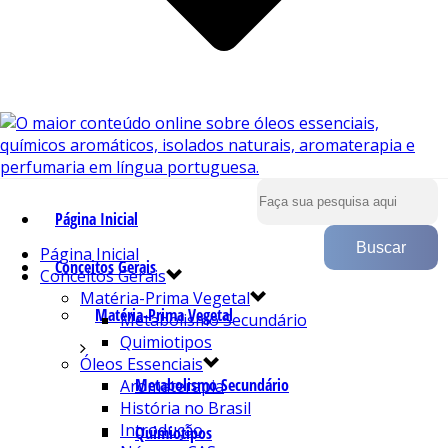
Página Inicial
Página Inicial
Conceitos Gerais
Conceitos Gerais
Matéria-Prima Vegetal
Matéria-Prima Vegetal
Metabolismo Secundário
Quimiotipos
Óleos Essenciais
Metabolismo Secundário
Aromaterapia
História no Brasil
Introdução
Quimiotipos