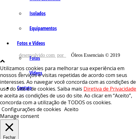
Isolados
Equipamentos
Fotos e Vídeos
desenvolvido com
por
Óleos Essenciais © 2019
Fotos
Utilizamos cookies para melhorar sua experiência em
Vídeos
nossos serviços e visitas repetidas de acordo com seus
interesses. Ao navegar você concorda com as condições de
Contato
uso do site e de cookies. Saiba mais
Diretiva de Privacidade
e aceita as condições de uso do site. Ao clicar em “Aceito”,
concorda com a utilização de TODOS os cookies.
Configurações de cookies
Aceito
Manage consent
Fechar