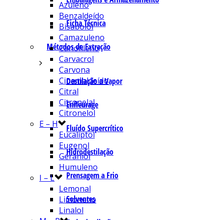
Azuleno
Benzaldeído
Ficha Técnica
Bisabolol
Camazuleno
Métodos de Extração
Cariofileno
Carvacrol
Carvona
Cinamaldeído
Destilação a Vapor
Citral
Citronelal
Enfleurage
Citronelol
E – H
Fluído Supercrítico
Eucaliptol
Eugenol
Hidrodestilação
Geraniol
Humuleno
Prensagem a Frio
I – L
Lemonal
Solventes
Limoneno
Linalol