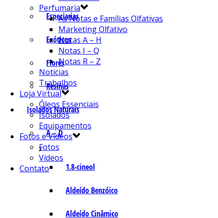
Perfumaria
Especiarias
As Notas e Famílias Olfativas
Marketing Olfativo
Exóticos
Notas A – H
Notas I – Q
Notas R – Z
Flores
Notícias
Trabalhos
Resinas
Loja Virtual
Óleos Essenciais
Isolados Naturais
Isolados
Equipamentos
A – D
Fotos e Vídeos
Fotos
Vídeos
1.8-cineol
Contato
Aldeído Benzóico
Aldeído Cinâmico