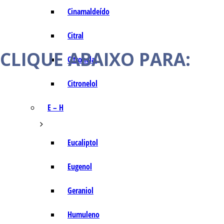
Cinamaldeído
Citral
CLIQUE ABAIXO PARA:
Citronelal
Citronelol
E – H
Eucaliptol
Eugenol
Geraniol
Humuleno