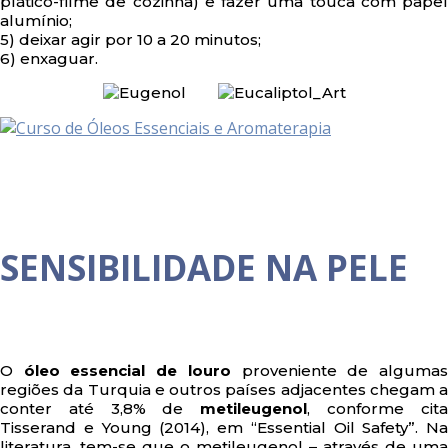
plático-filme de cozinha) e fazer uma touca com papel
alumínio;
5) deixar agir por 10 a 20 minutos;
6) enxaguar.
SENSIBILIDADE NA PELE
O
óleo essencial de louro
proveniente de alguma
regiões da Turquia e outros países adjacentes chegam a
conter até 3,8% de
metileugenol
, conforme cit
Tisserand e Young (2014), em “Essential Oil Safety”. Na
literatura, tem-se que o metileugenol – através de uma