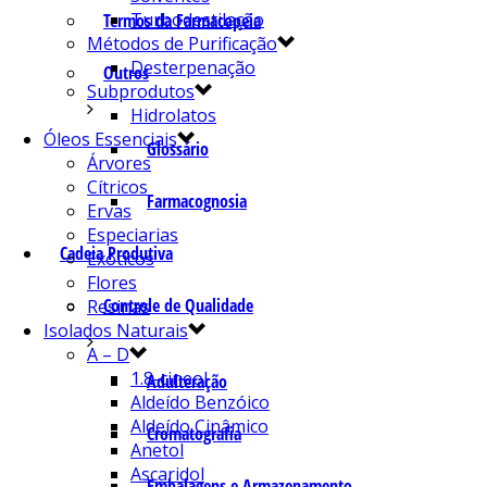
Turbodestilação
Termos da Farmacopeia
Métodos de Purificação
Desterpenação
Outros
Subprodutos
Hidrolatos
Óleos Essenciais
Glossário
Árvores
Cítricos
Farmacognosia
Ervas
Especiarias
Cadeia Produtiva
Exóticos
Flores
Controle de Qualidade
Resinas
Isolados Naturais
A – D
1.8-cineol
Adulteração
Aldeído Benzóico
Aldeído Cinâmico
Cromatografia
Anetol
Ascaridol
Embalagens e Armazenamento