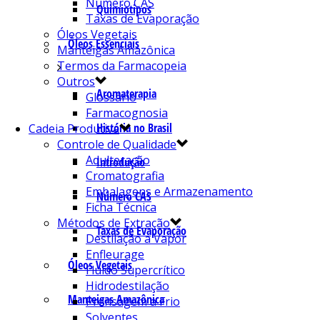
Número CAS
Quimiotipos
Taxas de Evaporação
Óleos Vegetais
Óleos Essenciais
Manteigas Amazônica
Termos da Farmacopeia
Outros
Aromaterapia
Glossário
Farmacognosia
História no Brasil
Cadeia Produtiva
Controle de Qualidade
Adulteração
Introdução
Cromatografia
Embalagens e Armazenamento
Número CAS
Ficha Técnica
Métodos de Extração
Taxas de Evaporação
Destilação a Vapor
Enfleurage
Óleos Vegetais
Fluído Supercrítico
Hidrodestilação
Manteigas Amazônica
Prensagem a Frio
Solventes