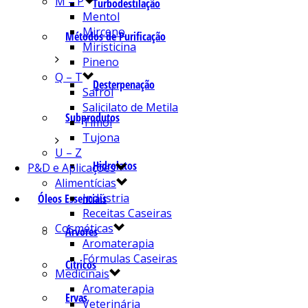
M – P
Turbodestilação
Mentol
Mirceno
Métodos de Purificação
Miristicina
Pineno
Q – T
Desterpenação
Safrol
Salicilato de Metila
Subprodutos
Timol
Tujona
U – Z
Hidrolatos
P&D e Aplicações
Alimentícias
Indústria
Óleos Essenciais
Receitas Caseiras
Cosméticas
Árvores
Aromaterapia
Fórmulas Caseiras
Cítricos
Medicinais
Aromaterapia
Ervas
Veterinária