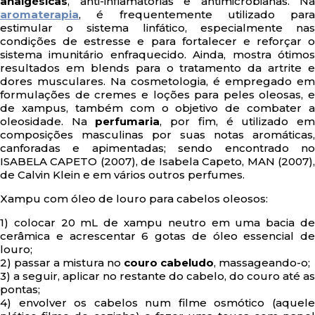
analgésicas
, anti-inflamatórias e antimicrobianas. Na
aromaterapia
, é frequentemente utilizado para
estimular o sistema linfático, especialmente nas
condições de estresse e para fortalecer e reforçar o
sistema imunitário enfraquecido. Ainda, mostra ótimos
resultados em blends para o tratamento da artrite e
dores musculares. Na cosmetologia, é empregado em
formulações de cremes e loções para peles oleosas, e
de xampus, também com o objetivo de combater a
oleosidade. Na
perfumaria
, por fim, é utilizado e
composições masculinas por suas notas aromáticas,
canforadas e apimentadas; sendo encontrado no
ISABELA CAPETO (2007), de Isabela Capeto, MAN (2007),
de Calvin Klein e em vários outros perfumes.
Xampu com óleo de louro para cabelos oleosos:
1) colocar 20 mL de xampu neutro em uma bacia de
cerâmica e acrescentar 6 gotas de óleo essencial de
louro;
2) passar a mistura no
couro cabeludo
, massageando-o;
3) a seguir, aplicar no restante do cabelo, do couro até as
pontas;
4) envolver os cabelos num filme osmótico (aquele