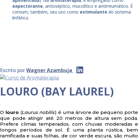
apimentada
). Na
aromaterapia
, é empregado como
expectorante
, antisséptico, mucolítico e antirreumático. É
comum, também, seu uso como
estimulante
do sistema
linfático.
Escrito por
Wagner Azambuja
LOURO (BAY LAUREL)
O
louro
(
Laurus nobilis
) é uma árvore de pequeno port
que pode atingir até 20 metros de altura sem poda.
Prefere climas temperados, com chuvas moderadas e
longos períodos de sol. É uma planta rústica, bem
ramificada e suas folhas, de cor verde escura, são muito