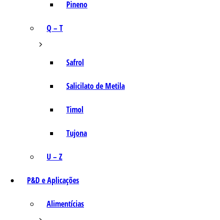
Pineno
Q – T
Safrol
Salicilato de Metila
Timol
Tujona
U – Z
P&D e Aplicações
Alimentícias