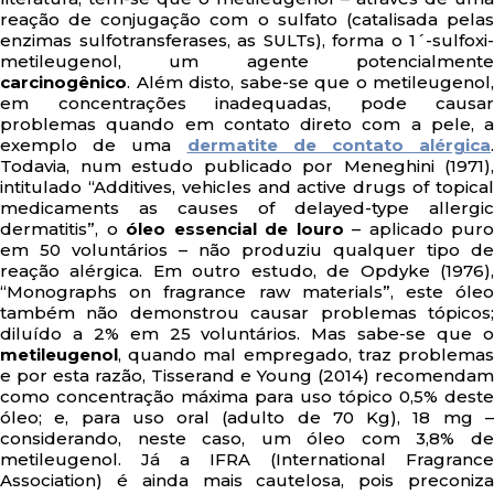
reação de conjugação com o sulfato (catalisada pelas
enzimas sulfotransferases, as SULTs), forma o 1´-sulfoxi-
metileugenol, um agente potencialmente
carcinogênico
. Além disto, sabe-se que o metileugenol,
em concentrações inadequadas, pode causar
problemas quando em contato direto com a pele, a
exemplo de uma
dermatite de contato alérgica
.
Todavia, num estudo publicado por Meneghini (1971),
intitulado “Additives, vehicles and active drugs of topical
medicaments as causes of delayed-type allergic
dermatitis”, o
óleo essencial de louro
– aplicado puro
em 50 voluntários – não produziu qualquer tipo de
reação alérgica. Em outro estudo, de Opdyke (1976),
“Monographs on fragrance raw materials”, este óleo
também não demonstrou causar problemas tópicos;
diluído a 2% em 25 voluntários. Mas sabe-se que o
metileugenol
, quando mal empregado, traz problemas
e por esta razão, Tisserand e Young (2014) recomendam
como concentração máxima para uso tópico 0,5% deste
óleo; e, para uso oral (adulto de 70 Kg), 18 mg –
considerando, neste caso, um óleo com 3,8% de
metileugenol. Já a IFRA (International Fragrance
Association) é ainda mais cautelosa, pois preconiza