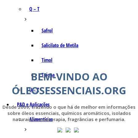
Q – T
Safrol
Salicilato de Metila
Timol
BEM-VINDO AO
Tujona
ÓLEOSESSENCIAIS.ORG
U – Z
P&D e Aplicações
Desde 2009, trazendo o que há de melhor em informações
sobre óleos essenciais, químicos aromáticos, isolados
Alimentícias
naturais, aromaterapia, fragrâncias e perfumaria.