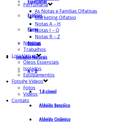
Especiarias
Perfumaria
As Notas e Famílias Olfativas
Exóticos
Marketing Olfativo
Notas A – H
Flores
Notas I – Q
Notas R – Z
Notícias
Resinas
Trabalhos
Loja Virtual
Isolados Naturais
Óleos Essenciais
Isolados
A – D
Equipamentos
Fotos e Vídeos
Fotos
1.8-cineol
Vídeos
Contato
Aldeído Benzóico
Aldeído Cinâmico