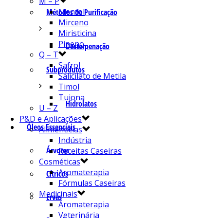
M – P
Mentol
Métodos de Purificação
Mirceno
Miristicina
Pineno
Desterpenação
Q – T
Safrol
Subprodutos
Salicilato de Metila
Timol
Tujona
Hidrolatos
U – Z
P&D e Aplicações
Óleos Essenciais
Alimentícias
Indústria
Árvores
Receitas Caseiras
Cosméticas
Aromaterapia
Cítricos
Fórmulas Caseiras
Medicinais
Ervas
Aromaterapia
Veterinária