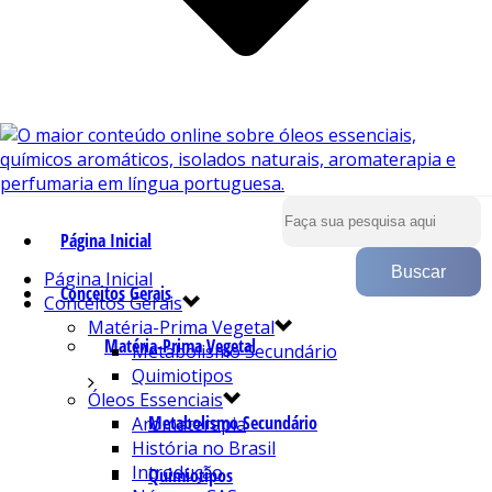
Página Inicial
Página Inicial
Conceitos Gerais
Conceitos Gerais
Matéria-Prima Vegetal
Matéria-Prima Vegetal
Metabolismo Secundário
Quimiotipos
Óleos Essenciais
Metabolismo Secundário
Aromaterapia
História no Brasil
Introdução
Quimiotipos