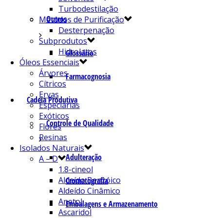
Turbodestilação
Outros
Métodos de Purificação
Desterpenação
Subprodutos
Hidrolatos
Glossário
Óleos Essenciais
Árvores
Farmacognosia
Cítricos
Ervas
Cadeia Produtiva
Especiarias
Exóticos
Controle de Qualidade
Flores
Resinas
Isolados Naturais
Adulteração
A – D
1.8-cineol
Aldeído Benzóico
Cromatografia
Aldeído Cinâmico
Anetol
Embalagens e Armazenamento
Ascaridol