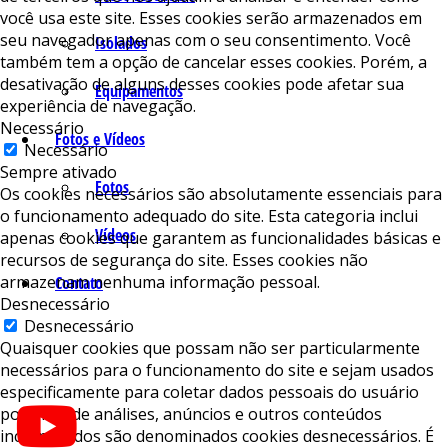
você usa este site. Esses cookies serão armazenados em
seu navegador apenas com o seu consentimento. Você
Isolados
também tem a opção de cancelar esses cookies. Porém, a
desativação de alguns desses cookies pode afetar sua
Equipamentos
experiência de navegação.
Necessário
Fotos e Vídeos
Necessário
Sempre ativado
Fotos
Os cookies necessários são absolutamente essenciais para
o funcionamento adequado do site. Esta categoria inclui
Vídeos
apenas cookies que garantem as funcionalidades básicas e
recursos de segurança do site. Esses cookies não
armazenam nenhuma informação pessoal.
Contato
Desnecessário
Desnecessário
Quaisquer cookies que possam não ser particularmente
necessários para o funcionamento do site e sejam usados ​​
especificamente para coletar dados pessoais do usuário
por meio de análises, anúncios e outros conteúdos
incorporados são denominados cookies desnecessários. É