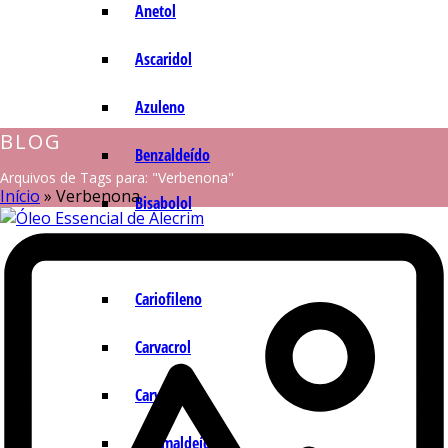
Anetol
Ascaridol
Azuleno
BLOG
Benzaldeído
Arquivos de Tags para: "Verbenona"
Início
»
Verbenona
Bisabolol
Camazuleno
Cariofileno
Carvacrol
Carvona
Cinamaldeído