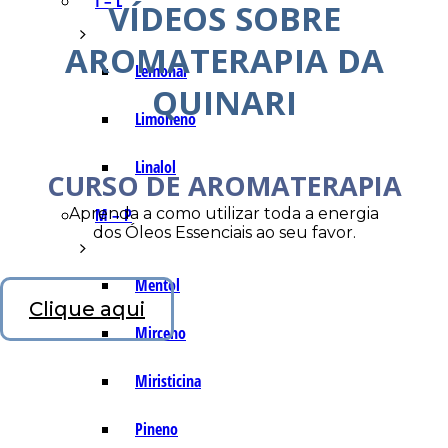
I – L
VÍDEOS SOBRE
AROMATERAPIA DA
Lemonal
QUINARI
Limoneno
Linalol
CURSO DE AROMATERAPIA
Aprenda a como utilizar toda a energia
M – P
dos Óleos Essenciais ao seu favor.
Mentol
Clique aqui
Mirceno
Miristicina
Pineno