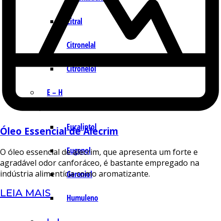
Citral
Citronelal
Citronelol
E – H
Eucaliptol
Óleo Essencial de Alecrim
Eugenol
O óleo essencial de alecrim, que apresenta um forte e
agradável odor canforáceo, é bastante empregado na
indústria alimentícia como aromatizante.
Geraniol
LEIA MAIS
Humuleno