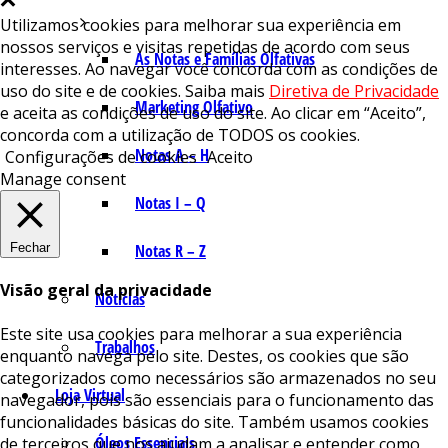
Utilizamos cookies para melhorar sua experiência em
nossos serviços e visitas repetidas de acordo com seus
As Notas e Famílias Olfativas
interesses. Ao navegar você concorda com as condições de
uso do site e de cookies. Saiba mais
Diretiva de Privacidade
Marketing Olfativo
e aceita as condições de uso do site. Ao clicar em “Aceito”,
concorda com a utilização de TODOS os cookies.
Notas A – H
Configurações de cookies
Aceito
Manage consent
Notas I – Q
Fechar
Notas R – Z
Visão geral da privacidade
Notícias
Este site usa cookies para melhorar a sua experiência
Trabalhos
enquanto navega pelo site. Destes, os cookies que são
categorizados como necessários são armazenados no seu
Loja Virtual
navegador, pois são essenciais para o funcionamento das
funcionalidades básicas do site. Também usamos cookies
Óleos Essenciais
de terceiros que nos ajudam a analisar e entender como