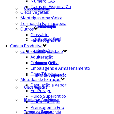
Número CAS
Taxas de Evaporação
Óleos Essenciais
Óleos Vegetais
Manteigas Amazônica
Termos da Farmacopeia
Aromaterapia
Outros
Glossário
História no Brasil
Farmacognosia
Cadeia Produtiva
Introdução
Controle de Qualidade
Adulteração
Cromatografia
Número CAS
Embalagens e Armazenamento
Ficha Técnica
Taxas de Evaporação
Métodos de Extração
Destilação a Vapor
Óleos Vegetais
Enfleurage
Fluído Supercrítico
Manteigas Amazônica
Hidrodestilação
Prensagem a Frio
Termos da Farmacopeia
Solventes