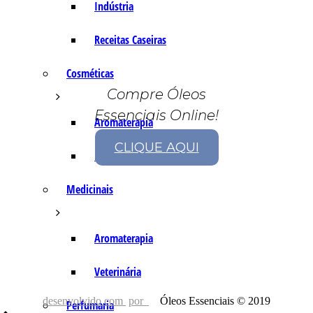
Indústria
Receitas Caseiras
Cosméticas
Compre Óleos
Essenciais Online!
Aromaterapia
CLIQUE AQUI
Fórmulas Caseiras
Medicinais
Aromaterapia
Veterinária
desenvolvido com
por
Óleos Essenciais © 2019
Perfumaria