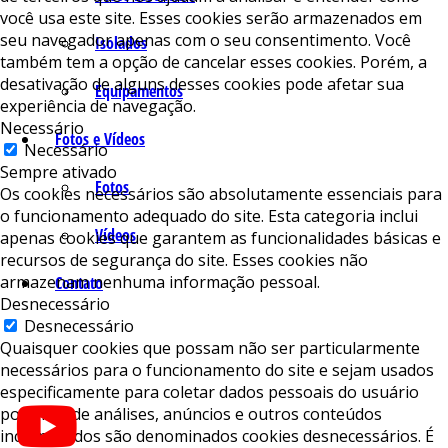
você usa este site. Esses cookies serão armazenados em
seu navegador apenas com o seu consentimento. Você
Isolados
também tem a opção de cancelar esses cookies. Porém, a
desativação de alguns desses cookies pode afetar sua
Equipamentos
experiência de navegação.
Necessário
Fotos e Vídeos
Necessário
Sempre ativado
Fotos
Os cookies necessários são absolutamente essenciais para
o funcionamento adequado do site. Esta categoria inclui
Vídeos
apenas cookies que garantem as funcionalidades básicas e
recursos de segurança do site. Esses cookies não
armazenam nenhuma informação pessoal.
Contato
Desnecessário
Desnecessário
Quaisquer cookies que possam não ser particularmente
necessários para o funcionamento do site e sejam usados ​​
especificamente para coletar dados pessoais do usuário
por meio de análises, anúncios e outros conteúdos
incorporados são denominados cookies desnecessários. É