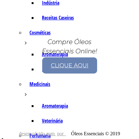
Indústria
Receitas Caseiras
Cosméticas
Compre Óleos
Essenciais Online!
Aromaterapia
CLIQUE AQUI
Fórmulas Caseiras
Medicinais
Aromaterapia
Veterinária
desenvolvido com
por
Óleos Essenciais © 2019
Perfumaria