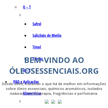
Q – T
Safrol
Salicilato de Metila
Timol
BEM-VINDO AO
Tujona
ÓLEOSESSENCIAIS.ORG
U – Z
P&D e Aplicações
Desde 2009, trazendo o que há de melhor em informações
sobre óleos essenciais, químicos aromáticos, isolados
Alimentícias
naturais, aromaterapia, fragrâncias e perfumaria.