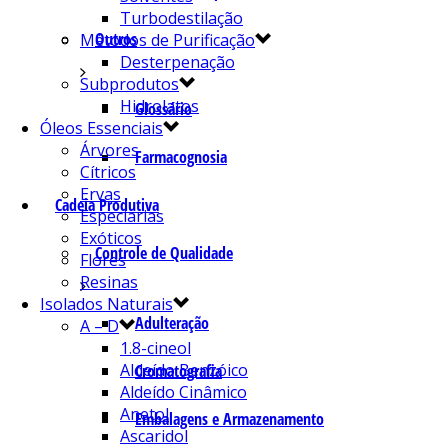
Turbodestilação
Outros
Métodos de Purificação
Desterpenação
Subprodutos
Hidrolatos
Glossário
Óleos Essenciais
Árvores
Farmacognosia
Cítricos
Ervas
Cadeia Produtiva
Especiarias
Exóticos
Controle de Qualidade
Flores
Resinas
Isolados Naturais
Adulteração
A – D
1.8-cineol
Aldeído Benzóico
Cromatografia
Aldeído Cinâmico
Anetol
Embalagens e Armazenamento
Ascaridol