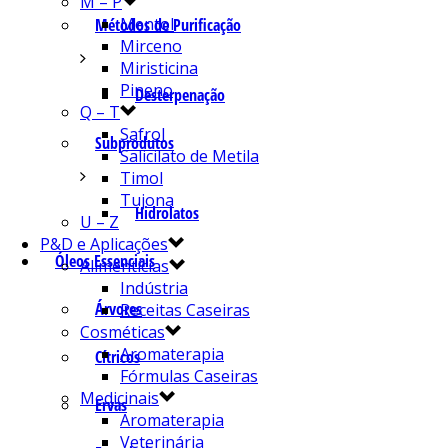
M – P
Mentol
Métodos de Purificação
Mirceno
Miristicina
Pineno
Desterpenação
Q – T
Safrol
Subprodutos
Salicilato de Metila
Timol
Tujona
Hidrolatos
U – Z
P&D e Aplicações
Óleos Essenciais
Alimentícias
Indústria
Árvores
Receitas Caseiras
Cosméticas
Aromaterapia
Cítricos
Fórmulas Caseiras
Medicinais
Ervas
Aromaterapia
Veterinária