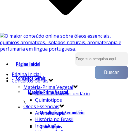
Página Inicial
Página Inicial
Conceitos Gerais
Conceitos Gerais
Matéria-Prima Vegetal
Matéria-Prima Vegetal
Metabolismo Secundário
Quimiotipos
Óleos Essenciais
Metabolismo Secundário
Aromaterapia
História no Brasil
Introdução
Quimiotipos