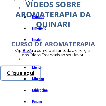
I – L
VÍDEOS SOBRE
AROMATERAPIA DA
Lemonal
QUINARI
Limoneno
Linalol
CURSO DE AROMATERAPIA
Aprenda a como utilizar toda a energia
M – P
dos Óleos Essenciais ao seu favor.
Mentol
Clique aqui
Mirceno
Miristicina
Pineno