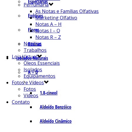
Especiarias
Perfumaria
As Notas e Famílias Olfativas
Exóticos
Marketing Olfativo
Notas A – H
Flores
Notas I – Q
Notas R – Z
Notícias
Resinas
Trabalhos
Loja Virtual
Isolados Naturais
Óleos Essenciais
Isolados
A – D
Equipamentos
Fotos e Vídeos
Fotos
1.8-cineol
Vídeos
Contato
Aldeído Benzóico
Aldeído Cinâmico