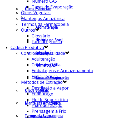
Número CAS
Taxas de Evaporação
Óleos Essenciais
Óleos Vegetais
Manteigas Amazônica
Termos da Farmacopeia
Aromaterapia
Outros
Glossário
História no Brasil
Farmacognosia
Cadeia Produtiva
Introdução
Controle de Qualidade
Adulteração
Cromatografia
Número CAS
Embalagens e Armazenamento
Ficha Técnica
Taxas de Evaporação
Métodos de Extração
Destilação a Vapor
Óleos Vegetais
Enfleurage
Fluído Supercrítico
Manteigas Amazônica
Hidrodestilação
Prensagem a Frio
Termos da Farmacopeia
Solventes