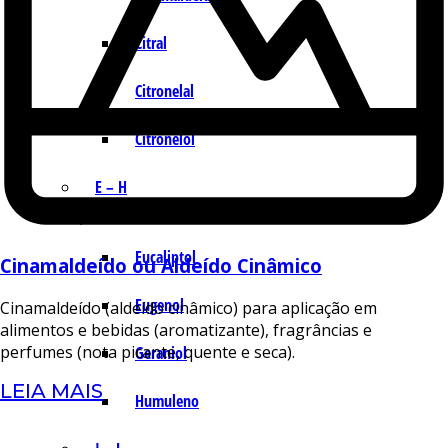
Citral
Citronelal
Citronelol
E – H
Eucaliptol
Cinamaldeído ou Aldeído Cinâmico
Eugenol
Cinamaldeído (aldeído cinâmico) para aplicação em
alimentos e bebidas (aromatizante), fragrâncias e
perfumes (nota picante, quente e seca).
Geraniol
LEIA MAIS
Humuleno