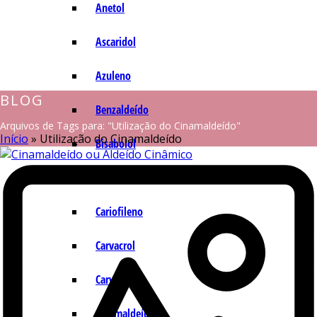
Anetol
Ascaridol
Azuleno
BLOG
Benzaldeído
Arquivos de Tags para: "Utilização do Cinamaldeído"
Início
»
Utilização do Cinamaldeído
Bisabolol
Camazuleno
Cariofileno
Carvacrol
Carvona
Cinamaldeído