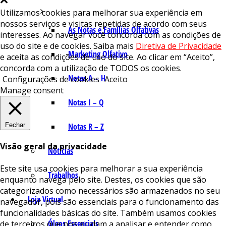
Utilizamos cookies para melhorar sua experiência em
nossos serviços e visitas repetidas de acordo com seus
As Notas e Famílias Olfativas
interesses. Ao navegar você concorda com as condições de
uso do site e de cookies. Saiba mais
Diretiva de Privacidade
Marketing Olfativo
e aceita as condições de uso do site. Ao clicar em “Aceito”,
concorda com a utilização de TODOS os cookies.
Notas A – H
Configurações de cookies
Aceito
Manage consent
Notas I – Q
Fechar
Notas R – Z
Visão geral da privacidade
Notícias
Este site usa cookies para melhorar a sua experiência
Trabalhos
enquanto navega pelo site. Destes, os cookies que são
categorizados como necessários são armazenados no seu
Loja Virtual
navegador, pois são essenciais para o funcionamento das
funcionalidades básicas do site. Também usamos cookies
Óleos Essenciais
de terceiros que nos ajudam a analisar e entender como