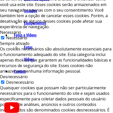
você usa este site. Esses cookies serão armazenados em
seu navegador apenas com o seu consentimento. Você
Isolados
também tem a opção de cancelar esses cookies. Porém, a
desativação de alguns desses cookies pode afetar sua
Equipamentos
experiência de navegação.
Necessário
Fotos e Vídeos
Necessário
Sempre ativado
Fotos
Os cookies necessários são absolutamente essenciais para
o funcionamento adequado do site. Esta categoria inclui
Vídeos
apenas cookies que garantem as funcionalidades básicas e
recursos de segurança do site. Esses cookies não
armazenam nenhuma informação pessoal.
Contato
Desnecessário
Desnecessário
Quaisquer cookies que possam não ser particularmente
necessários para o funcionamento do site e sejam usados ​​
especificamente para coletar dados pessoais do usuário
por meio de análises, anúncios e outros conteúdos
incorporados são denominados cookies desnecessários. É