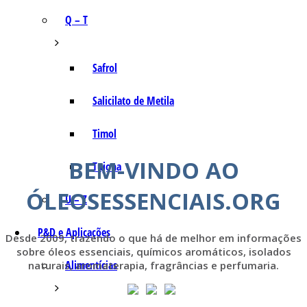
Q – T
Safrol
Salicilato de Metila
Timol
BEM-VINDO AO
Tujona
ÓLEOSESSENCIAIS.ORG
U – Z
P&D e Aplicações
Desde 2009, trazendo o que há de melhor em informações
sobre óleos essenciais, químicos aromáticos, isolados
Alimentícias
naturais, aromaterapia, fragrâncias e perfumaria.