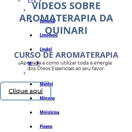
I – L
VÍDEOS SOBRE
AROMATERAPIA DA
Lemonal
QUINARI
Limoneno
Linalol
CURSO DE AROMATERAPIA
Aprenda a como utilizar toda a energia
M – P
dos Óleos Essenciais ao seu favor.
Mentol
Clique aqui
Mirceno
Miristicina
Pineno