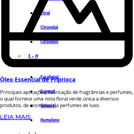
Citral
Citronelal
Citronelol
E – H
Eucaliptol
Óleo Essencial de Priprioca
Eugenol
Principais aplicações: fabricação de fragrâncias e perfumes,
o qual fornece uma nota floral verde única a diversos
produtos, de cosméticos a perfumes de luxo.
Geraniol
LEIA MAIS
Humuleno