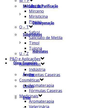
M – P
Mentol
Métodos de Purificação
Mirceno
Miristicina
Pineno
Desterpenação
Q – T
Safrol
Subprodutos
Salicilato de Metila
Timol
Tujona
Hidrolatos
U – Z
P&D e Aplicações
Óleos Essenciais
Alimentícias
Indústria
Árvores
Receitas Caseiras
Cosméticas
Aromaterapia
Cítricos
Fórmulas Caseiras
Medicinais
Ervas
Aromaterapia
Veterinária