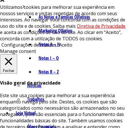
Utilizamos cookies para melhorar sua experiência em
nossos serviços e visitas repetidas de acordo com seus
As Notas e Famílias Olfativas
interesses. Ao navegar você concorda com as condições de
uso do site e de cookies. Saiba mais
Diretiva de Privacidade
Marketing Olfativo
e aceita as condições de uso do site. Ao clicar em “Aceito”,
concorda com a utilização de TODOS os cookies.
Notas A – H
Configurações de cookies
Aceito
Manage consent
Notas I – Q
Fechar
Notas R – Z
Visão geral da privacidade
Notícias
Este site usa cookies para melhorar a sua experiência
Trabalhos
enquanto navega pelo site. Destes, os cookies que são
categorizados como necessários são armazenados no seu
Loja Virtual
navegador, pois são essenciais para o funcionamento das
funcionalidades básicas do site. Também usamos cookies
Óleos Essenciais
de terceiros que nos ajudam a analisar e entender como