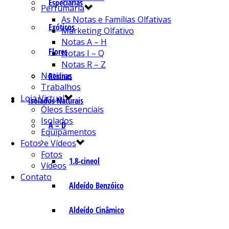
Especiarias
Perfumaria
As Notas e Famílias Olfativas
Exóticos
Marketing Olfativo
Notas A – H
Flores
Notas I – Q
Notas R – Z
Notícias
Resinas
Trabalhos
Loja Virtual
Isolados Naturais
Óleos Essenciais
Isolados
A – D
Equipamentos
Fotos e Vídeos
Fotos
1.8-cineol
Vídeos
Contato
Aldeído Benzóico
Aldeído Cinâmico