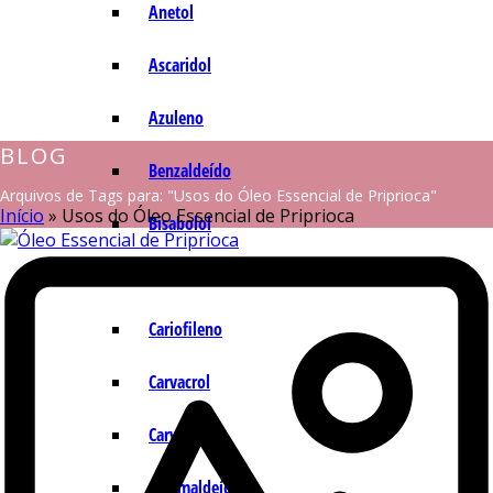
Anetol
Ascaridol
Azuleno
BLOG
Benzaldeído
Arquivos de Tags para: "Usos do Óleo Essencial de Priprioca"
Início
»
Usos do Óleo Essencial de Priprioca
Bisabolol
Camazuleno
Cariofileno
Carvacrol
Carvona
Cinamaldeído