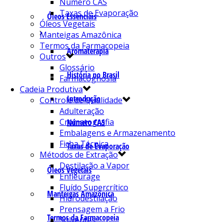
Número CAS
Taxas de Evaporação
Óleos Essenciais
Óleos Vegetais
Manteigas Amazônica
Termos da Farmacopeia
Aromaterapia
Outros
Glossário
História no Brasil
Farmacognosia
Cadeia Produtiva
Introdução
Controle de Qualidade
Adulteração
Cromatografia
Número CAS
Embalagens e Armazenamento
Ficha Técnica
Taxas de Evaporação
Métodos de Extração
Destilação a Vapor
Óleos Vegetais
Enfleurage
Fluído Supercrítico
Manteigas Amazônica
Hidrodestilação
Prensagem a Frio
Termos da Farmacopeia
Solventes