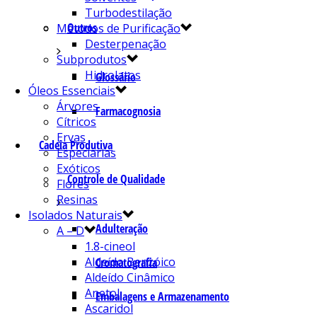
Turbodestilação
Outros
Métodos de Purificação
Desterpenação
Subprodutos
Hidrolatos
Glossário
Óleos Essenciais
Árvores
Farmacognosia
Cítricos
Ervas
Cadeia Produtiva
Especiarias
Exóticos
Controle de Qualidade
Flores
Resinas
Isolados Naturais
Adulteração
A – D
1.8-cineol
Aldeído Benzóico
Cromatografia
Aldeído Cinâmico
Anetol
Embalagens e Armazenamento
Ascaridol