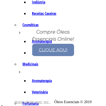
Indústria
Receitas Caseiras
Cosméticas
Compre Óleos
Essenciais Online!
Aromaterapia
CLIQUE AQUI
Fórmulas Caseiras
Medicinais
Aromaterapia
Veterinária
desenvolvido com
por
Óleos Essenciais © 2019
Perfumaria