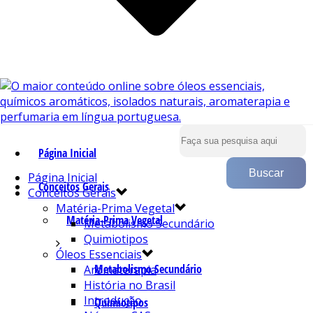
Página Inicial
Página Inicial
Conceitos Gerais
Conceitos Gerais
Matéria-Prima Vegetal
Matéria-Prima Vegetal
Metabolismo Secundário
Quimiotipos
Óleos Essenciais
Metabolismo Secundário
Aromaterapia
História no Brasil
Introdução
Quimiotipos