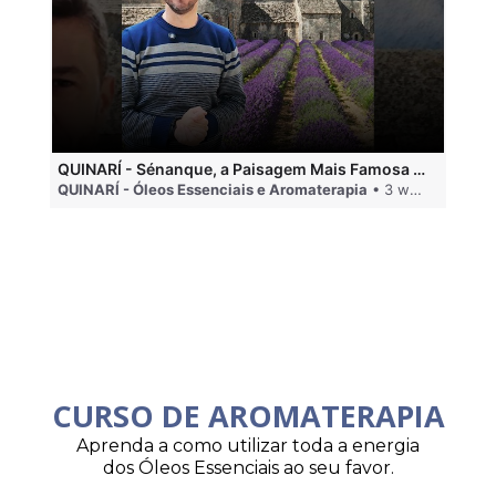
QUINARÍ - Sénanque, a Paisagem Mais Famosa da Aromaterapia
QUINARÍ - Óleos Essenciais e Aromaterapia
• 3 weeks ago
QU
CURSO DE AROMATERAPIA
Aprenda a como utilizar toda a energia
dos Óleos Essenciais ao seu favor.