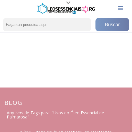
BLOG
Arquivos de Tags para: "Usos do Óleo Essencial de
Palmarosa"