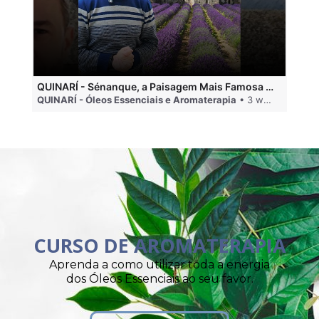
QUINARÍ - Sénanque, a Paisagem Mais Famosa da Aromaterapia
QUINARÍ - Óleos Essenciais e Aromaterapia
• 3 weeks ago
QU
CURSO DE AROMATERAPIA
Aprenda a como utilizar toda a energia
dos Óleos Essenciais ao seu favor.