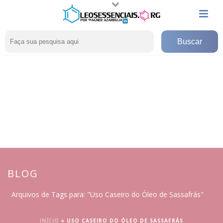
BLOG
Arquivos de Tags para: "Uso Caseiro do Óleo de Sassafrás"
INÍCIO
»
USO CASEIRO DO ÓLEO DE SASSAFRÁS