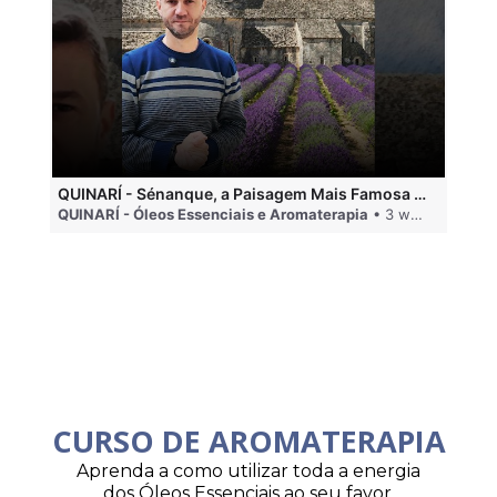
QUINARÍ - Sénanque, a Paisagem Mais Famosa da Aromaterapia
QUINARÍ - Óleos Essenciais e Aromaterapia
• 3 weeks ago
QU
CURSO DE AROMATERAPIA
Aprenda a como utilizar toda a energia
dos Óleos Essenciais ao seu favor.