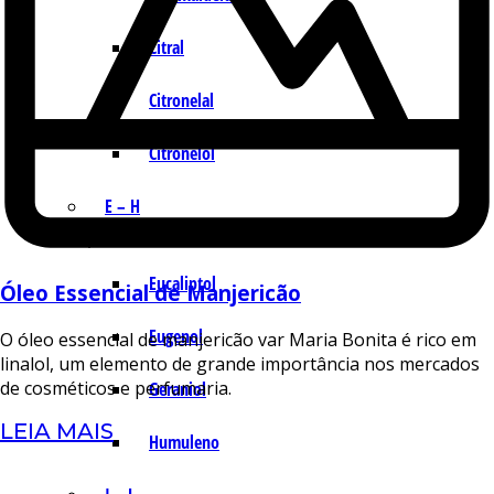
Citral
Citronelal
Citronelol
E – H
Eucaliptol
Óleo Essencial de Manjericão
Eugenol
O óleo essencial de manjericão var Maria Bonita é rico em
linalol, um elemento de grande importância nos mercados
de cosméticos e perfumaria.
Geraniol
LEIA MAIS
Humuleno