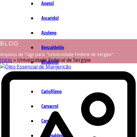
Anetol
Ascaridol
Azuleno
BLOG
Benzaldeído
Arquivos de Tags para: "Universidade Federal de Sergipe"
Início
»
Universidade Federal de Sergipe
Bisabolol
Camazuleno
Cariofileno
Carvacrol
Carvona
Cinamaldeído