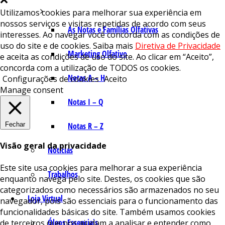
Utilizamos cookies para melhorar sua experiência em
nossos serviços e visitas repetidas de acordo com seus
As Notas e Famílias Olfativas
interesses. Ao navegar você concorda com as condições de
uso do site e de cookies. Saiba mais
Diretiva de Privacidade
Marketing Olfativo
e aceita as condições de uso do site. Ao clicar em “Aceito”,
concorda com a utilização de TODOS os cookies.
Notas A – H
Configurações de cookies
Aceito
Manage consent
Notas I – Q
Fechar
Notas R – Z
Visão geral da privacidade
Notícias
Este site usa cookies para melhorar a sua experiência
Trabalhos
enquanto navega pelo site. Destes, os cookies que são
categorizados como necessários são armazenados no seu
Loja Virtual
navegador, pois são essenciais para o funcionamento das
funcionalidades básicas do site. Também usamos cookies
Óleos Essenciais
de terceiros que nos ajudam a analisar e entender como