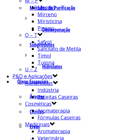
M – P
Mentol
Métodos de Purificação
Mirceno
Miristicina
Pineno
Desterpenação
Q – T
Safrol
Subprodutos
Salicilato de Metila
Timol
Tujona
Hidrolatos
U – Z
P&D e Aplicações
Óleos Essenciais
Alimentícias
Indústria
Árvores
Receitas Caseiras
Cosméticas
Aromaterapia
Cítricos
Fórmulas Caseiras
Medicinais
Ervas
Aromaterapia
Veterinária