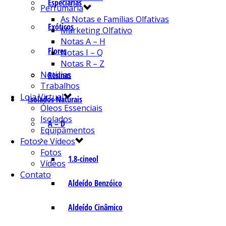
Especiarias
Perfumaria
As Notas e Famílias Olfativas
Exóticos
Marketing Olfativo
Notas A – H
Flores
Notas I – Q
Notas R – Z
Notícias
Resinas
Trabalhos
Loja Virtual
Isolados Naturais
Óleos Essenciais
Isolados
A – D
Equipamentos
Fotos e Vídeos
Fotos
1.8-cineol
Vídeos
Contato
Aldeído Benzóico
Aldeído Cinâmico