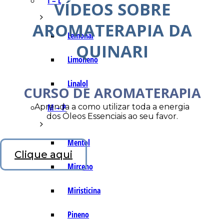
I – L
VÍDEOS SOBRE
AROMATERAPIA DA
Lemonal
QUINARI
Limoneno
Linalol
CURSO DE AROMATERAPIA
Aprenda a como utilizar toda a energia
M – P
dos Óleos Essenciais ao seu favor.
Mentol
Clique aqui
Mirceno
Miristicina
Pineno