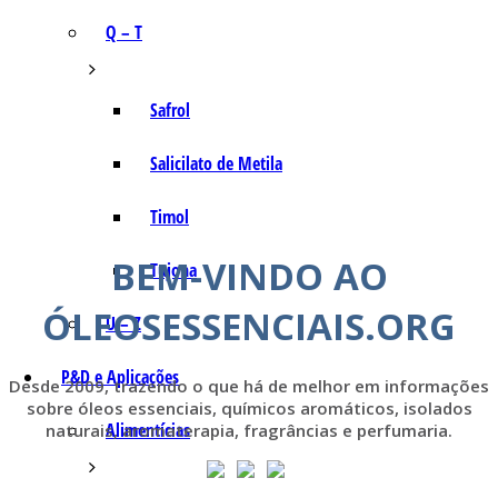
Q – T
Safrol
Salicilato de Metila
Timol
BEM-VINDO AO
Tujona
ÓLEOSESSENCIAIS.ORG
U – Z
P&D e Aplicações
Desde 2009, trazendo o que há de melhor em informações
sobre óleos essenciais, químicos aromáticos, isolados
Alimentícias
naturais, aromaterapia, fragrâncias e perfumaria.