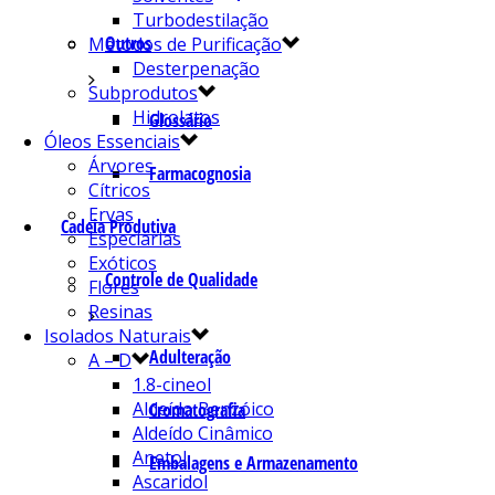
Turbodestilação
Outros
Métodos de Purificação
Desterpenação
Subprodutos
Hidrolatos
Glossário
Óleos Essenciais
Árvores
Farmacognosia
Cítricos
Ervas
Cadeia Produtiva
Especiarias
Exóticos
Controle de Qualidade
Flores
Resinas
Isolados Naturais
Adulteração
A – D
1.8-cineol
Aldeído Benzóico
Cromatografia
Aldeído Cinâmico
Anetol
Embalagens e Armazenamento
Ascaridol