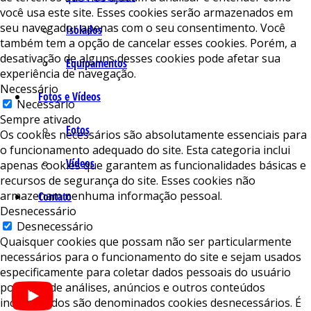
você usa este site. Esses cookies serão armazenados em
seu navegador apenas com o seu consentimento. Você
Isolados
também tem a opção de cancelar esses cookies. Porém, a
desativação de alguns desses cookies pode afetar sua
Equipamentos
experiência de navegação.
Necessário
Fotos e Vídeos
Necessário
Sempre ativado
Fotos
Os cookies necessários são absolutamente essenciais para
o funcionamento adequado do site. Esta categoria inclui
Vídeos
apenas cookies que garantem as funcionalidades básicas e
recursos de segurança do site. Esses cookies não
armazenam nenhuma informação pessoal.
Contato
Desnecessário
Desnecessário
Quaisquer cookies que possam não ser particularmente
necessários para o funcionamento do site e sejam usados ​​
especificamente para coletar dados pessoais do usuário
por meio de análises, anúncios e outros conteúdos
incorporados são denominados cookies desnecessários. É