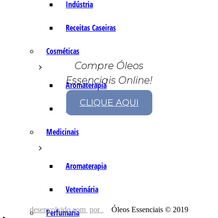
Indústria
Receitas Caseiras
Cosméticas
Compre Óleos
Essenciais Online!
Aromaterapia
CLIQUE AQUI
Fórmulas Caseiras
Medicinais
Aromaterapia
Veterinária
desenvolvido com
por
Óleos Essenciais © 2019
Perfumaria