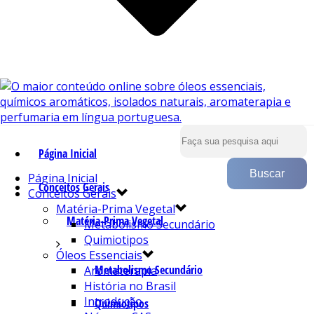
Página Inicial
Página Inicial
Conceitos Gerais
Conceitos Gerais
Matéria-Prima Vegetal
Matéria-Prima Vegetal
Metabolismo Secundário
Quimiotipos
Óleos Essenciais
Metabolismo Secundário
Aromaterapia
História no Brasil
Introdução
Quimiotipos