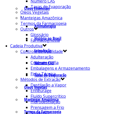
Número CAS
Taxas de Evaporação
Óleos Essenciais
Óleos Vegetais
Manteigas Amazônica
Termos da Farmacopeia
Aromaterapia
Outros
Glossário
História no Brasil
Farmacognosia
Cadeia Produtiva
Introdução
Controle de Qualidade
Adulteração
Cromatografia
Número CAS
Embalagens e Armazenamento
Ficha Técnica
Taxas de Evaporação
Métodos de Extração
Destilação a Vapor
Óleos Vegetais
Enfleurage
Fluído Supercrítico
Manteigas Amazônica
Hidrodestilação
Prensagem a Frio
Termos da Farmacopeia
Solventes