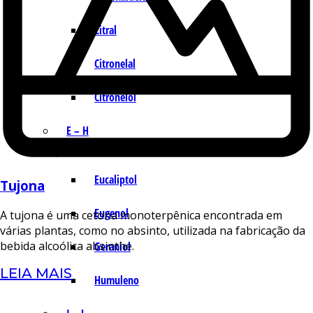
Citral
Citronelal
Citronelol
E – H
Eucaliptol
Tujona
Eugenol
A tujona é uma cetona monoterpênica encontrada em
várias plantas, como no absinto, utilizada na fabricação da
bebida alcoólica absinthe.
Geraniol
LEIA MAIS
Humuleno