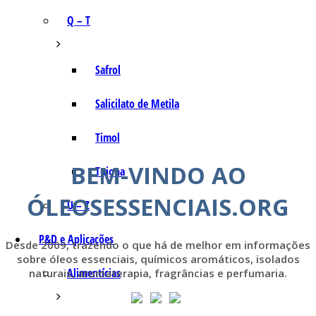
Q – T
Safrol
Salicilato de Metila
Timol
BEM-VINDO AO
Tujona
ÓLEOSESSENCIAIS.ORG
U – Z
P&D e Aplicações
Desde 2009, trazendo o que há de melhor em informações
sobre óleos essenciais, químicos aromáticos, isolados
Alimentícias
naturais, aromaterapia, fragrâncias e perfumaria.