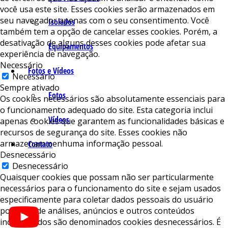
você usa este site. Esses cookies serão armazenados em
seu navegador apenas com o seu consentimento. Você
Isolados
também tem a opção de cancelar esses cookies. Porém, a
desativação de alguns desses cookies pode afetar sua
Equipamentos
experiência de navegação.
Necessário
Fotos e Vídeos
Necessário
Sempre ativado
Fotos
Os cookies necessários são absolutamente essenciais para
o funcionamento adequado do site. Esta categoria inclui
Vídeos
apenas cookies que garantem as funcionalidades básicas e
recursos de segurança do site. Esses cookies não
armazenam nenhuma informação pessoal.
Contato
Desnecessário
Desnecessário
Quaisquer cookies que possam não ser particularmente
necessários para o funcionamento do site e sejam usados ​​
especificamente para coletar dados pessoais do usuário
por meio de análises, anúncios e outros conteúdos
incorporados são denominados cookies desnecessários. É