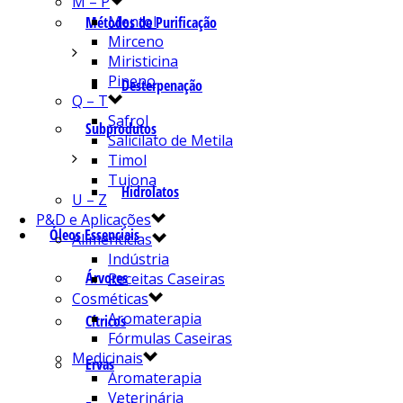
M – P
Mentol
Métodos de Purificação
Mirceno
Miristicina
Pineno
Desterpenação
Q – T
Safrol
Subprodutos
Salicilato de Metila
Timol
Tujona
Hidrolatos
U – Z
P&D e Aplicações
Óleos Essenciais
Alimentícias
Indústria
Árvores
Receitas Caseiras
Cosméticas
Aromaterapia
Cítricos
Fórmulas Caseiras
Medicinais
Ervas
Aromaterapia
Veterinária