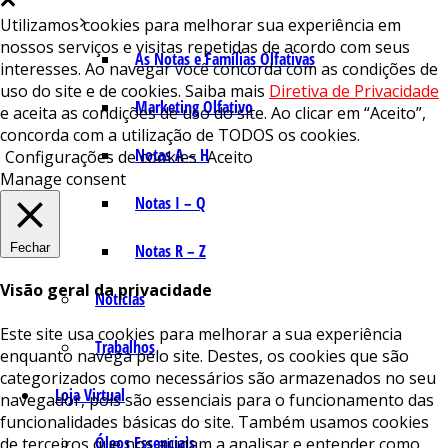
Utilizamos cookies para melhorar sua experiência em
nossos serviços e visitas repetidas de acordo com seus
As Notas e Famílias Olfativas
interesses. Ao navegar você concorda com as condições de
uso do site e de cookies. Saiba mais
Diretiva de Privacidade
Marketing Olfativo
e aceita as condições de uso do site. Ao clicar em “Aceito”,
concorda com a utilização de TODOS os cookies.
Notas A – H
Configurações de cookies
Aceito
Manage consent
Notas I – Q
Fechar
Notas R – Z
Visão geral da privacidade
Notícias
Este site usa cookies para melhorar a sua experiência
Trabalhos
enquanto navega pelo site. Destes, os cookies que são
categorizados como necessários são armazenados no seu
Loja Virtual
navegador, pois são essenciais para o funcionamento das
funcionalidades básicas do site. Também usamos cookies
Óleos Essenciais
de terceiros que nos ajudam a analisar e entender como