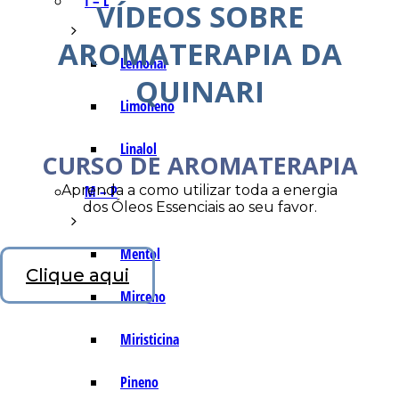
I – L
VÍDEOS SOBRE
AROMATERAPIA DA
Lemonal
QUINARI
Limoneno
Linalol
CURSO DE AROMATERAPIA
Aprenda a como utilizar toda a energia
M – P
dos Óleos Essenciais ao seu favor.
Mentol
Clique aqui
Mirceno
Miristicina
Pineno