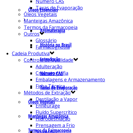
Número CAS
Taxas de Evaporação
Óleos Essenciais
Óleos Vegetais
Manteigas Amazônica
Termos da Farmacopeia
Aromaterapia
Outros
Glossário
História no Brasil
Farmacognosia
Cadeia Produtiva
Introdução
Controle de Qualidade
Adulteração
Cromatografia
Número CAS
Embalagens e Armazenamento
Ficha Técnica
Taxas de Evaporação
Métodos de Extração
Destilação a Vapor
Óleos Vegetais
Enfleurage
Fluído Supercrítico
Manteigas Amazônica
Hidrodestilação
Prensagem a Frio
Termos da Farmacopeia
Solventes