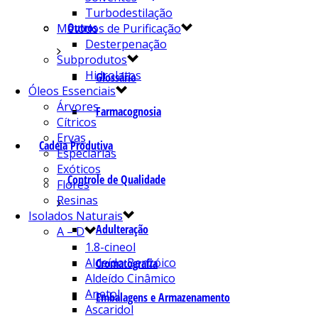
Turbodestilação
Outros
Métodos de Purificação
Desterpenação
Subprodutos
Hidrolatos
Glossário
Óleos Essenciais
Árvores
Farmacognosia
Cítricos
Ervas
Cadeia Produtiva
Especiarias
Exóticos
Controle de Qualidade
Flores
Resinas
Isolados Naturais
Adulteração
A – D
1.8-cineol
Aldeído Benzóico
Cromatografia
Aldeído Cinâmico
Anetol
Embalagens e Armazenamento
Ascaridol