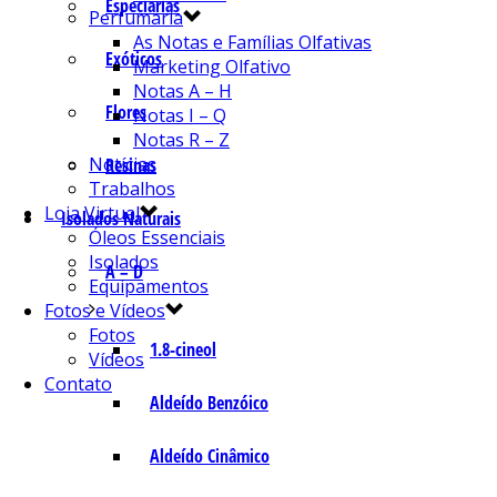
Especiarias
Perfumaria
As Notas e Famílias Olfativas
Exóticos
Marketing Olfativo
Notas A – H
Flores
Notas I – Q
Notas R – Z
Notícias
Resinas
Trabalhos
Loja Virtual
Isolados Naturais
Óleos Essenciais
Isolados
A – D
Equipamentos
Fotos e Vídeos
Fotos
1.8-cineol
Vídeos
Contato
Aldeído Benzóico
Aldeído Cinâmico