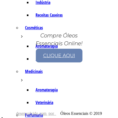
Indústria
Receitas Caseiras
Cosméticas
Compre Óleos
Essenciais Online!
Aromaterapia
CLIQUE AQUI
Fórmulas Caseiras
Medicinais
Aromaterapia
Veterinária
desenvolvido com
por
Óleos Essenciais © 2019
Perfumaria