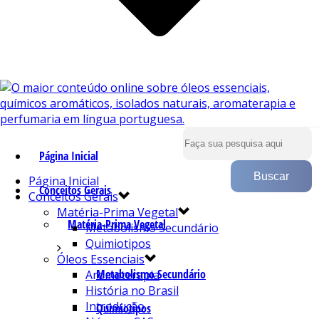
Página Inicial
Página Inicial
Conceitos Gerais
Conceitos Gerais
Matéria-Prima Vegetal
Matéria-Prima Vegetal
Metabolismo Secundário
Quimiotipos
Óleos Essenciais
Metabolismo Secundário
Aromaterapia
História no Brasil
Introdução
Quimiotipos