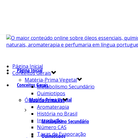
Página Inicial
Página Inicial
Conceitos Gerais
Matéria-Prima Vegetal
Conceitos Gerais
Metabolismo Secundário
Quimiotipos
Matéria-Prima Vegetal
Óleos Essenciais
Aromaterapia
História no Brasil
Introdução
Metabolismo Secundário
Número CAS
Taxas de Evaporação
Quimiotipos