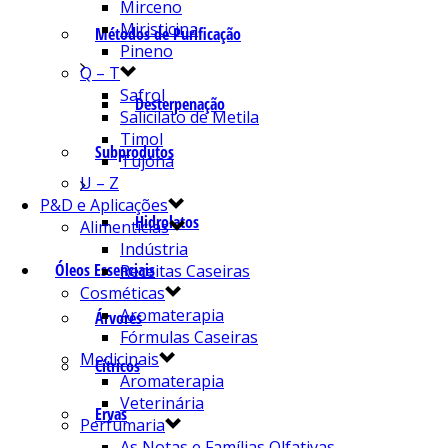
Mirceno
Miristicina
Métodos de Purificação
Pineno
Q – T
Safrol
Desterpenação
Salicilato de Metila
Timol
Subprodutos
Tujona
U – Z
P&D e Aplicações
Hidrolatos
Alimentícias
Indústria
Óleos Essenciais
Receitas Caseiras
Cosméticas
Aromaterapia
Árvores
Fórmulas Caseiras
Medicinais
Cítricos
Aromaterapia
Veterinária
Ervas
Perfumaria
As Notas e Famílias Olfativas