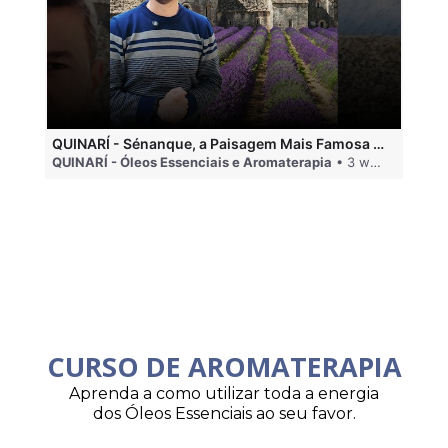
QUINARÍ - Sénanque, a Paisagem Mais Famosa da Aromaterapia
QUINARÍ - Óleos Essenciais e Aromaterapia
• 3 weeks ago
QU
CURSO DE AROMATERAPIA
Aprenda a como utilizar toda a energia
dos Óleos Essenciais ao seu favor.