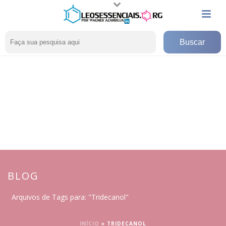
BLOG
Arquivos de Tags para: "Tridecanol"
INÍCIO
»
TRIDECANOL