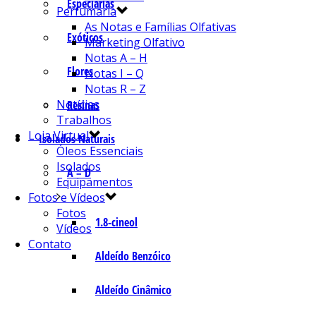
Especiarias
Perfumaria
As Notas e Famílias Olfativas
Exóticos
Marketing Olfativo
Notas A – H
Flores
Notas I – Q
Notas R – Z
Notícias
Resinas
Trabalhos
Loja Virtual
Isolados Naturais
Óleos Essenciais
Isolados
A – D
Equipamentos
Fotos e Vídeos
Fotos
1.8-cineol
Vídeos
Contato
Aldeído Benzóico
Aldeído Cinâmico