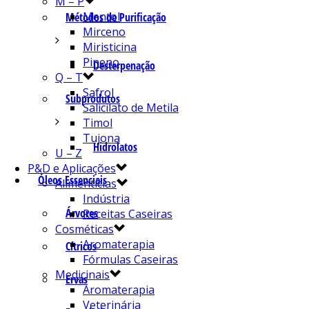
M – P
Mentol
Métodos de Purificação
Mirceno
Miristicina
Pineno
Desterpenação
Q – T
Safrol
Subprodutos
Salicilato de Metila
Timol
Tujona
Hidrolatos
U – Z
P&D e Aplicações
Óleos Essenciais
Alimentícias
Indústria
Árvores
Receitas Caseiras
Cosméticas
Aromaterapia
Cítricos
Fórmulas Caseiras
Medicinais
Ervas
Aromaterapia
Veterinária