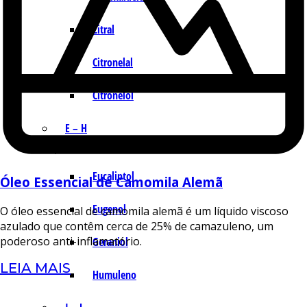
Citral
Citronelal
Citronelol
E – H
Eucaliptol
Óleo Essencial de Camomila Alemã
Eugenol
O óleo essencial de camomila alemã é um líquido viscoso
azulado que contêm cerca de 25% de camazuleno, um
poderoso anti-inflamatório.
Geraniol
LEIA MAIS
Humuleno