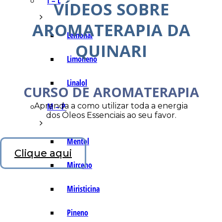
I – L
VÍDEOS SOBRE
AROMATERAPIA DA
Lemonal
QUINARI
Limoneno
Linalol
CURSO DE AROMATERAPIA
Aprenda a como utilizar toda a energia
M – P
dos Óleos Essenciais ao seu favor.
Mentol
Clique aqui
Mirceno
Miristicina
Pineno