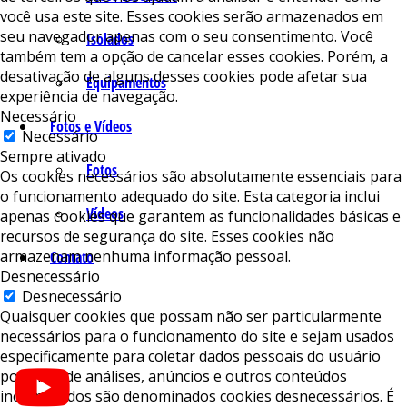
você usa este site. Esses cookies serão armazenados em
seu navegador apenas com o seu consentimento. Você
Isolados
também tem a opção de cancelar esses cookies. Porém, a
desativação de alguns desses cookies pode afetar sua
Equipamentos
experiência de navegação.
Necessário
Fotos e Vídeos
Necessário
Sempre ativado
Fotos
Os cookies necessários são absolutamente essenciais para
o funcionamento adequado do site. Esta categoria inclui
Vídeos
apenas cookies que garantem as funcionalidades básicas e
recursos de segurança do site. Esses cookies não
armazenam nenhuma informação pessoal.
Contato
Desnecessário
Desnecessário
Quaisquer cookies que possam não ser particularmente
necessários para o funcionamento do site e sejam usados ​​
especificamente para coletar dados pessoais do usuário
por meio de análises, anúncios e outros conteúdos
incorporados são denominados cookies desnecessários. É