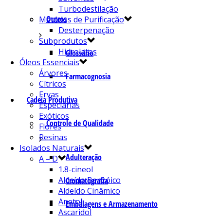
Turbodestilação
Outros
Métodos de Purificação
Desterpenação
Subprodutos
Hidrolatos
Glossário
Óleos Essenciais
Árvores
Farmacognosia
Cítricos
Ervas
Cadeia Produtiva
Especiarias
Exóticos
Controle de Qualidade
Flores
Resinas
Isolados Naturais
Adulteração
A – D
1.8-cineol
Aldeído Benzóico
Cromatografia
Aldeído Cinâmico
Anetol
Embalagens e Armazenamento
Ascaridol