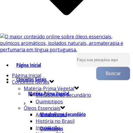
Página Inicial
Página Inicial
Conceitos Gerais
Conceitos Gerais
Matéria-Prima Vegetal
Matéria-Prima Vegetal
Metabolismo Secundário
Quimiotipos
Óleos Essenciais
Metabolismo Secundário
Aromaterapia
História no Brasil
Introdução
Quimiotipos