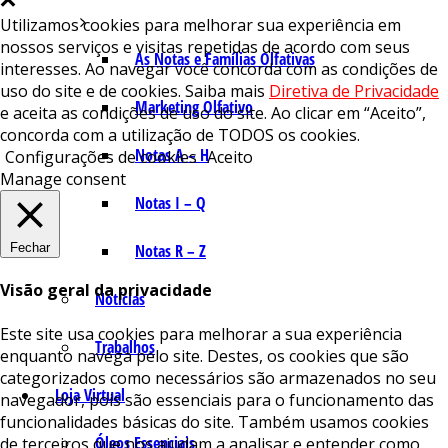
Utilizamos cookies para melhorar sua experiência em
nossos serviços e visitas repetidas de acordo com seus
As Notas e Famílias Olfativas
interesses. Ao navegar você concorda com as condições de
uso do site e de cookies. Saiba mais
Diretiva de Privacidade
Marketing Olfativo
e aceita as condições de uso do site. Ao clicar em “Aceito”,
concorda com a utilização de TODOS os cookies.
Notas A – H
Configurações de cookies
Aceito
Manage consent
Notas I – Q
Fechar
Notas R – Z
Visão geral da privacidade
Notícias
Este site usa cookies para melhorar a sua experiência
Trabalhos
enquanto navega pelo site. Destes, os cookies que são
categorizados como necessários são armazenados no seu
Loja Virtual
navegador, pois são essenciais para o funcionamento das
funcionalidades básicas do site. Também usamos cookies
Óleos Essenciais
de terceiros que nos ajudam a analisar e entender como