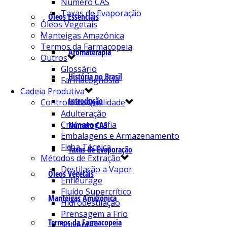
Número CAS
Taxas de Evaporação
Óleos Essenciais
Óleos Vegetais
Manteigas Amazônica
Termos da Farmacopeia
Aromaterapia
Outros
Glossário
História no Brasil
Farmacognosia
Cadeia Produtiva
Introdução
Controle de Qualidade
Adulteração
Cromatografia
Número CAS
Embalagens e Armazenamento
Ficha Técnica
Taxas de Evaporação
Métodos de Extração
Destilação a Vapor
Óleos Vegetais
Enfleurage
Fluído Supercrítico
Manteigas Amazônica
Hidrodestilação
Prensagem a Frio
Termos da Farmacopeia
Solventes