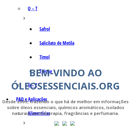
Q – T
Safrol
Salicilato de Metila
Timol
BEM-VINDO AO
Tujona
ÓLEOSESSENCIAIS.ORG
U – Z
P&D e Aplicações
Desde 2009, trazendo o que há de melhor em informações
sobre óleos essenciais, químicos aromáticos, isolados
Alimentícias
naturais, aromaterapia, fragrâncias e perfumaria.