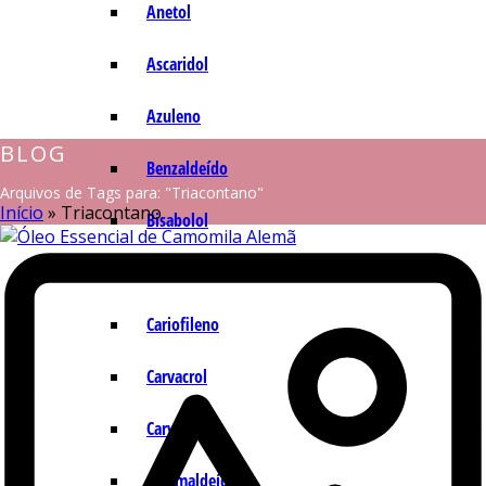
Anetol
Ascaridol
Azuleno
BLOG
Benzaldeído
Arquivos de Tags para: "Triacontano"
Início
»
Triacontano
Bisabolol
Camazuleno
Cariofileno
Carvacrol
Carvona
Cinamaldeído