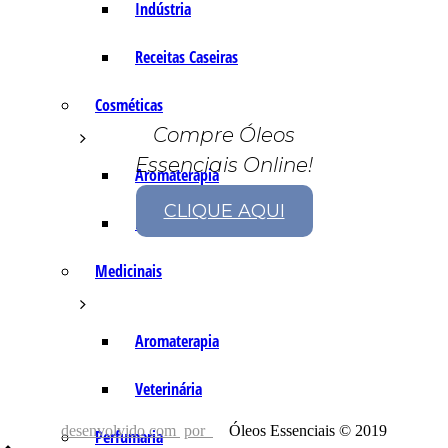
Indústria
Receitas Caseiras
Cosméticas
Compre Óleos
Essenciais Online!
Aromaterapia
CLIQUE AQUI
Fórmulas Caseiras
Medicinais
Aromaterapia
Veterinária
desenvolvido com
por
Óleos Essenciais © 2019
Perfumaria