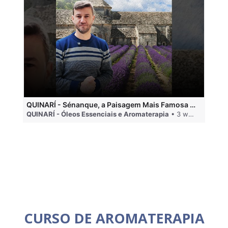
QUINARÍ - Sénanque, a Paisagem Mais Famosa da Aromaterapia
QUINARÍ - Óleos Essenciais e Aromaterapia
• 3 weeks ago
QU
CURSO DE AROMATERAPIA