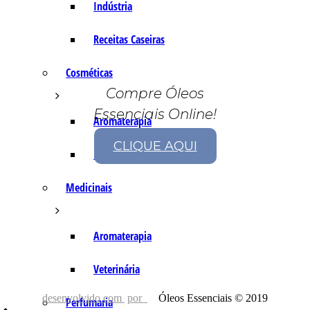
Indústria
Receitas Caseiras
Cosméticas
Compre Óleos
Essenciais Online!
Aromaterapia
CLIQUE AQUI
Fórmulas Caseiras
Medicinais
Aromaterapia
Veterinária
desenvolvido com
por
Óleos Essenciais © 2019
Perfumaria