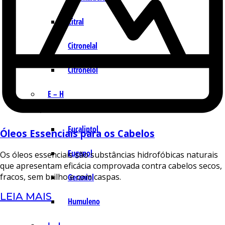
Citral
Citronelal
Citronelol
E – H
Eucaliptol
Óleos Essenciais para os Cabelos
Eugenol
Os óleos essenciais são substâncias hidrofóbicas naturais
que apresentam eficácia comprovada contra cabelos secos,
fracos, sem brilho e com caspas.
Geraniol
LEIA MAIS
Humuleno