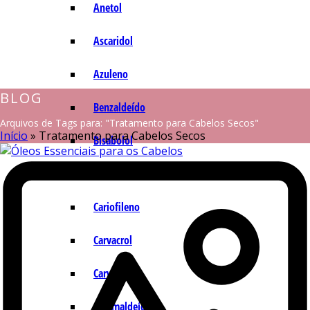
Anetol
Ascaridol
Azuleno
BLOG
Benzaldeído
Arquivos de Tags para: "Tratamento para Cabelos Secos"
Início
»
Tratamento para Cabelos Secos
Bisabolol
Camazuleno
Cariofileno
Carvacrol
Carvona
Cinamaldeído