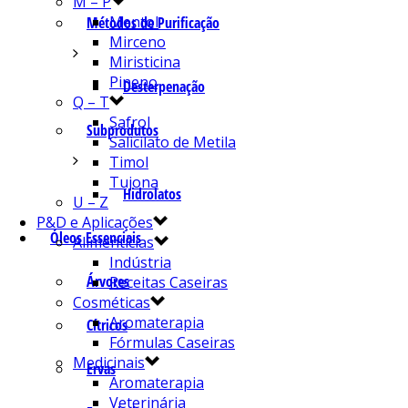
M – P
Mentol
Métodos de Purificação
Mirceno
Miristicina
Pineno
Desterpenação
Q – T
Safrol
Subprodutos
Salicilato de Metila
Timol
Tujona
Hidrolatos
U – Z
P&D e Aplicações
Óleos Essenciais
Alimentícias
Indústria
Árvores
Receitas Caseiras
Cosméticas
Aromaterapia
Cítricos
Fórmulas Caseiras
Medicinais
Ervas
Aromaterapia
Veterinária