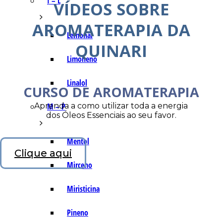
I – L
VÍDEOS SOBRE
AROMATERAPIA DA
Lemonal
QUINARI
Limoneno
Linalol
CURSO DE AROMATERAPIA
Aprenda a como utilizar toda a energia
M – P
dos Óleos Essenciais ao seu favor.
Mentol
Clique aqui
Mirceno
Miristicina
Pineno