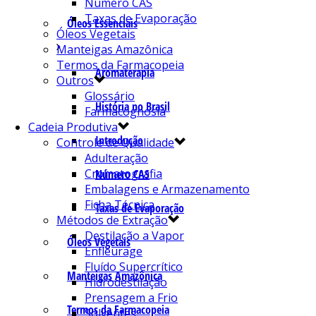
Número CAS
Taxas de Evaporação
Óleos Essenciais
Óleos Vegetais
Manteigas Amazônica
Termos da Farmacopeia
Aromaterapia
Outros
Glossário
História no Brasil
Farmacognosia
Cadeia Produtiva
Introdução
Controle de Qualidade
Adulteração
Cromatografia
Número CAS
Embalagens e Armazenamento
Ficha Técnica
Taxas de Evaporação
Métodos de Extração
Destilação a Vapor
Óleos Vegetais
Enfleurage
Fluído Supercrítico
Manteigas Amazônica
Hidrodestilação
Prensagem a Frio
Termos da Farmacopeia
Solventes