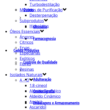
Turbodestilação
Outros
Métodos de Purificação
Desterpenação
Subprodutos
Hidrolatos
Glossário
Óleos Essenciais
Árvores
Farmacognosia
Cítricos
Ervas
Cadeia Produtiva
Especiarias
Exóticos
Controle de Qualidade
Flores
Resinas
Isolados Naturais
Adulteração
A – D
1.8-cineol
Aldeído Benzóico
Cromatografia
Aldeído Cinâmico
Anetol
Embalagens e Armazenamento
Ascaridol