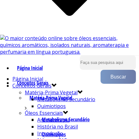
Página Inicial
Página Inicial
Conceitos Gerais
Conceitos Gerais
Matéria-Prima Vegetal
Matéria-Prima Vegetal
Metabolismo Secundário
Quimiotipos
Óleos Essenciais
Metabolismo Secundário
Aromaterapia
História no Brasil
Introdução
Quimiotipos