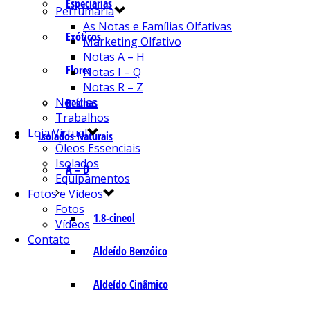
Especiarias
Perfumaria
As Notas e Famílias Olfativas
Exóticos
Marketing Olfativo
Notas A – H
Flores
Notas I – Q
Notas R – Z
Notícias
Resinas
Trabalhos
Loja Virtual
Isolados Naturais
Óleos Essenciais
Isolados
A – D
Equipamentos
Fotos e Vídeos
Fotos
1.8-cineol
Vídeos
Contato
Aldeído Benzóico
Aldeído Cinâmico