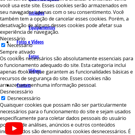
você usa este site. Esses cookies serão armazenados em
seu navegador apenas com o seu consentimento. Você
Isolados
também tem a opção de cancelar esses cookies. Porém, a
desativação de alguns desses cookies pode afetar sua
Equipamentos
experiência de navegação.
Necessário
Fotos e Vídeos
Necessário
Sempre ativado
Fotos
Os cookies necessários são absolutamente essenciais para
o funcionamento adequado do site. Esta categoria inclui
Vídeos
apenas cookies que garantem as funcionalidades básicas e
recursos de segurança do site. Esses cookies não
armazenam nenhuma informação pessoal.
Contato
Desnecessário
Desnecessário
Quaisquer cookies que possam não ser particularmente
necessários para o funcionamento do site e sejam usados ​​
especificamente para coletar dados pessoais do usuário
por meio de análises, anúncios e outros conteúdos
incorporados são denominados cookies desnecessários. É