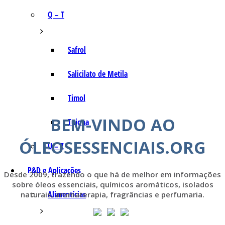
Q – T
Safrol
Salicilato de Metila
Timol
BEM-VINDO AO
Tujona
ÓLEOSESSENCIAIS.ORG
U – Z
P&D e Aplicações
Desde 2009, trazendo o que há de melhor em informações
sobre óleos essenciais, químicos aromáticos, isolados
Alimentícias
naturais, aromaterapia, fragrâncias e perfumaria.