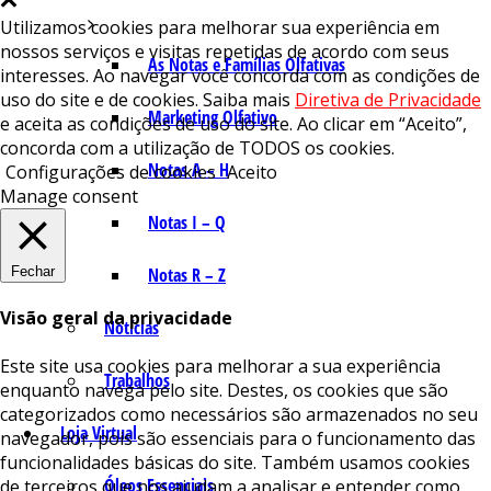
Utilizamos cookies para melhorar sua experiência em
nossos serviços e visitas repetidas de acordo com seus
As Notas e Famílias Olfativas
interesses. Ao navegar você concorda com as condições de
uso do site e de cookies. Saiba mais
Diretiva de Privacidade
Marketing Olfativo
e aceita as condições de uso do site. Ao clicar em “Aceito”,
concorda com a utilização de TODOS os cookies.
Notas A – H
Configurações de cookies
Aceito
Manage consent
Notas I – Q
Fechar
Notas R – Z
Visão geral da privacidade
Notícias
Este site usa cookies para melhorar a sua experiência
Trabalhos
enquanto navega pelo site. Destes, os cookies que são
categorizados como necessários são armazenados no seu
Loja Virtual
navegador, pois são essenciais para o funcionamento das
funcionalidades básicas do site. Também usamos cookies
Óleos Essenciais
de terceiros que nos ajudam a analisar e entender como