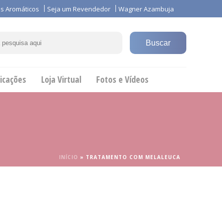
s Aromáticos
Seja um Revendedor
Wagner Azambuja
icações
Loja Virtual
Fotos e Vídeos
INÍCIO
»
TRATAMENTO COM MELALEUCA