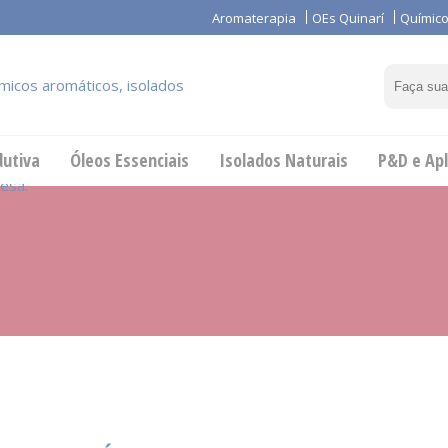
Aromaterapia
OEs Quinarí
Químico
dutiva
Óleos Essenciais
Isolados Naturais
P&D e Apl