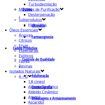
Turbodestilação
Outros
Métodos de Purificação
Desterpenação
Subprodutos
Hidrolatos
Glossário
Óleos Essenciais
Árvores
Farmacognosia
Cítricos
Ervas
Cadeia Produtiva
Especiarias
Exóticos
Controle de Qualidade
Flores
Resinas
Isolados Naturais
Adulteração
A – D
1.8-cineol
Aldeído Benzóico
Cromatografia
Aldeído Cinâmico
Anetol
Embalagens e Armazenamento
Ascaridol