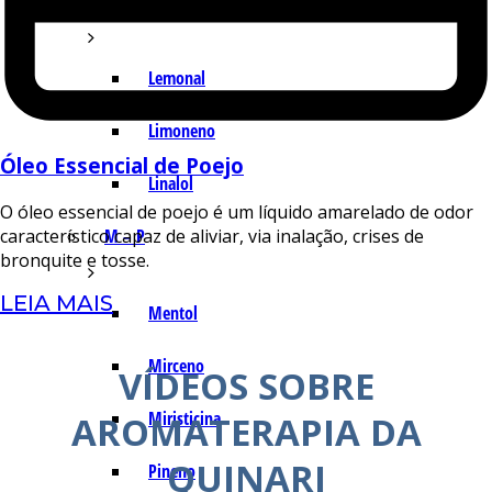
I – L
Lemonal
Limoneno
Óleo Essencial de Poejo
Linalol
O óleo essencial de poejo é um líquido amarelado de odor
característico capaz de aliviar, via inalação, crises de
M – P
bronquite e tosse.
LEIA MAIS
Mentol
Mirceno
VÍDEOS SOBRE
Miristicina
AROMATERAPIA DA
QUINARI
Pineno