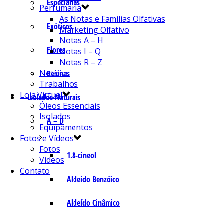
Especiarias
Perfumaria
As Notas e Famílias Olfativas
Exóticos
Marketing Olfativo
Notas A – H
Flores
Notas I – Q
Notas R – Z
Notícias
Resinas
Trabalhos
Loja Virtual
Isolados Naturais
Óleos Essenciais
Isolados
A – D
Equipamentos
Fotos e Vídeos
Fotos
1.8-cineol
Vídeos
Contato
Aldeído Benzóico
Aldeído Cinâmico