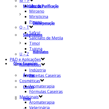
M – P
Mentol
Métodos de Purificação
Mirceno
Miristicina
Pineno
Desterpenação
Q – T
Safrol
Subprodutos
Salicilato de Metila
Timol
Tujona
Hidrolatos
U – Z
P&D e Aplicações
Óleos Essenciais
Alimentícias
Indústria
Árvores
Receitas Caseiras
Cosméticas
Aromaterapia
Cítricos
Fórmulas Caseiras
Medicinais
Ervas
Aromaterapia
Veterinária