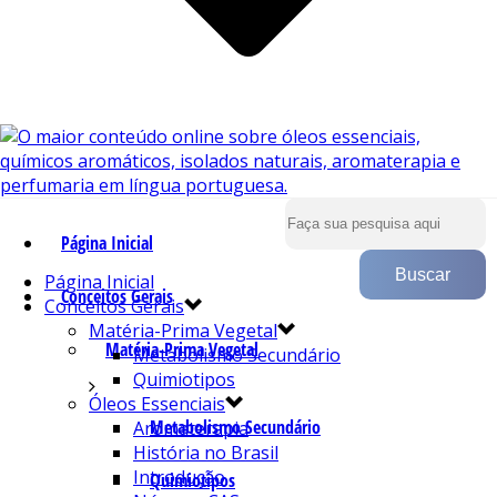
Página Inicial
Página Inicial
Conceitos Gerais
Conceitos Gerais
Matéria-Prima Vegetal
Matéria-Prima Vegetal
Metabolismo Secundário
Quimiotipos
Óleos Essenciais
Metabolismo Secundário
Aromaterapia
História no Brasil
Introdução
Quimiotipos