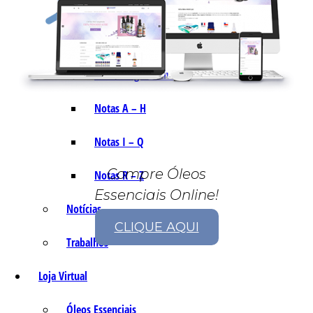
As Notas e Famílias Olfativas
Marketing Olfativo
Notas A – H
Notas I – Q
Compre Óleos
Notas R – Z
Essenciais Online!
Notícias
CLIQUE AQUI
Trabalhos
Loja Virtual
Óleos Essenciais