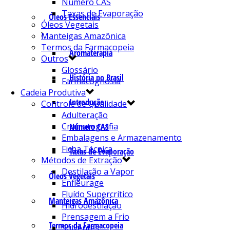
Número CAS
Taxas de Evaporação
Óleos Essenciais
Óleos Vegetais
Manteigas Amazônica
Termos da Farmacopeia
Aromaterapia
Outros
Glossário
História no Brasil
Farmacognosia
Cadeia Produtiva
Introdução
Controle de Qualidade
Adulteração
Cromatografia
Número CAS
Embalagens e Armazenamento
Ficha Técnica
Taxas de Evaporação
Métodos de Extração
Destilação a Vapor
Óleos Vegetais
Enfleurage
Fluído Supercrítico
Manteigas Amazônica
Hidrodestilação
Prensagem a Frio
Termos da Farmacopeia
Solventes