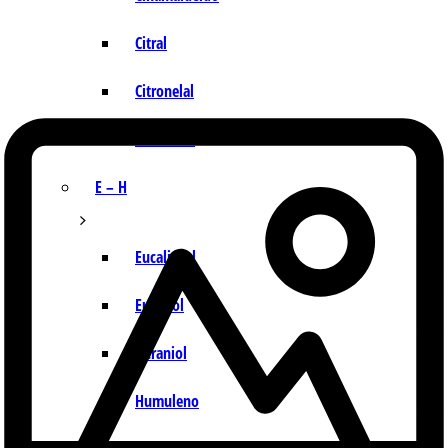
Citral
Citronelal
Citronelol
E – H
Eucaliptol
Eugenol
Geraniol
Humuleno