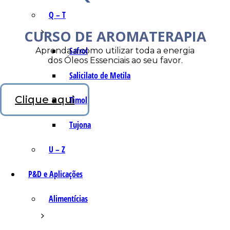
Q – T
CURSO DE AROMATERAPIA
Safrol
Aprenda a como utilizar toda a energia
dos Óleos Essenciais ao seu favor.
Salicilato de Metila
Clique aqui
Timol
Tujona
U – Z
P&D e Aplicações
Alimentícias