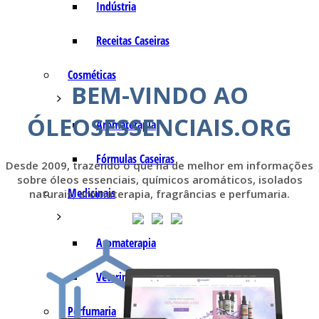
Indústria
Receitas Caseiras
Cosméticas
BEM-VINDO AO
ÓLEOSESSENCIAIS.ORG
Aromaterapia
Fórmulas Caseiras
Desde 2009, trazendo o que há de melhor em informações
sobre óleos essenciais, químicos aromáticos, isolados
Medicinais
naturais, aromaterapia, fragrâncias e perfumaria.
Aromaterapia
Veterinária
Perfumaria