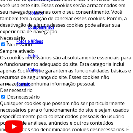
você usa este site. Esses cookies serão armazenados em
seu navegador apenas com o seu consentimento. Você
Isolados
também tem a opção de cancelar esses cookies. Porém, a
desativação de alguns desses cookies pode afetar sua
Equipamentos
experiência de navegação.
Necessário
Fotos e Vídeos
Necessário
Sempre ativado
Fotos
Os cookies necessários são absolutamente essenciais para
o funcionamento adequado do site. Esta categoria inclui
Vídeos
apenas cookies que garantem as funcionalidades básicas e
recursos de segurança do site. Esses cookies não
armazenam nenhuma informação pessoal.
Contato
Desnecessário
Desnecessário
Quaisquer cookies que possam não ser particularmente
necessários para o funcionamento do site e sejam usados ​​
especificamente para coletar dados pessoais do usuário
por meio de análises, anúncios e outros conteúdos
incorporados são denominados cookies desnecessários. É