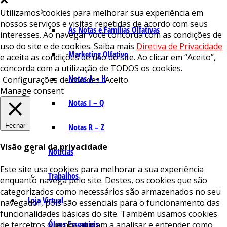
Utilizamos cookies para melhorar sua experiência em
nossos serviços e visitas repetidas de acordo com seus
As Notas e Famílias Olfativas
interesses. Ao navegar você concorda com as condições de
uso do site e de cookies. Saiba mais
Diretiva de Privacidade
Marketing Olfativo
e aceita as condições de uso do site. Ao clicar em “Aceito”,
concorda com a utilização de TODOS os cookies.
Notas A – H
Configurações de cookies
Aceito
Manage consent
Notas I – Q
Fechar
Notas R – Z
Visão geral da privacidade
Notícias
Este site usa cookies para melhorar a sua experiência
Trabalhos
enquanto navega pelo site. Destes, os cookies que são
categorizados como necessários são armazenados no seu
Loja Virtual
navegador, pois são essenciais para o funcionamento das
funcionalidades básicas do site. Também usamos cookies
Óleos Essenciais
de terceiros que nos ajudam a analisar e entender como