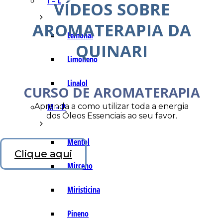
I – L
VÍDEOS SOBRE
AROMATERAPIA DA
Lemonal
QUINARI
Limoneno
Linalol
CURSO DE AROMATERAPIA
Aprenda a como utilizar toda a energia
M – P
dos Óleos Essenciais ao seu favor.
Mentol
Clique aqui
Mirceno
Miristicina
Pineno