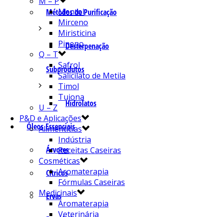
M – P
Mentol
Métodos de Purificação
Mirceno
Miristicina
Pineno
Desterpenação
Q – T
Safrol
Subprodutos
Salicilato de Metila
Timol
Tujona
Hidrolatos
U – Z
P&D e Aplicações
Óleos Essenciais
Alimentícias
Indústria
Árvores
Receitas Caseiras
Cosméticas
Aromaterapia
Cítricos
Fórmulas Caseiras
Medicinais
Ervas
Aromaterapia
Veterinária