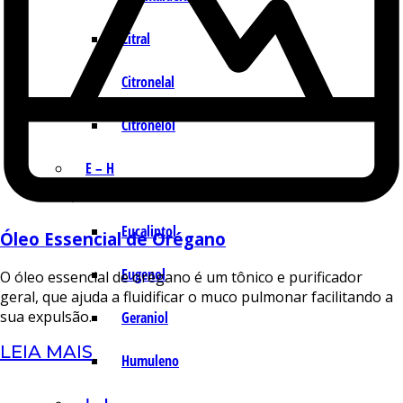
Citral
Citronelal
Citronelol
E – H
Eucaliptol
Óleo Essencial de Orégano
Eugenol
O óleo essencial de orégano é um tônico e purificador
geral, que ajuda a fluidificar o muco pulmonar facilitando a
sua expulsão.
Geraniol
LEIA MAIS
Humuleno