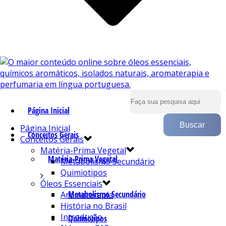
Página Inicial
Página Inicial
Conceitos Gerais
Conceitos Gerais
Matéria-Prima Vegetal
Matéria-Prima Vegetal
Metabolismo Secundário
Quimiotipos
Óleos Essenciais
Metabolismo Secundário
Aromaterapia
História no Brasil
Introdução
Quimiotipos