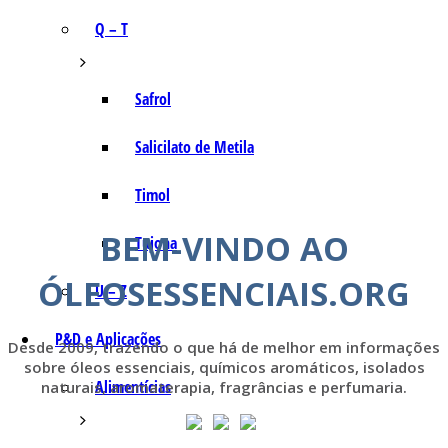
Q – T
Safrol
Salicilato de Metila
Timol
BEM-VINDO AO
Tujona
ÓLEOSESSENCIAIS.ORG
U – Z
P&D e Aplicações
Desde 2009, trazendo o que há de melhor em informações
sobre óleos essenciais, químicos aromáticos, isolados
Alimentícias
naturais, aromaterapia, fragrâncias e perfumaria.