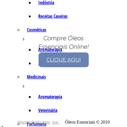
Indústria
Receitas Caseiras
Cosméticas
Compre Óleos
Essenciais Online!
Aromaterapia
CLIQUE AQUI
Fórmulas Caseiras
Medicinais
Aromaterapia
Veterinária
desenvolvido com
por
Óleos Essenciais © 2019
Perfumaria