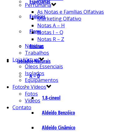
Especiarias
Perfumaria
As Notas e Famílias Olfativas
Exóticos
Marketing Olfativo
Notas A – H
Flores
Notas I – Q
Notas R – Z
Notícias
Resinas
Trabalhos
Loja Virtual
Isolados Naturais
Óleos Essenciais
Isolados
A – D
Equipamentos
Fotos e Vídeos
Fotos
1.8-cineol
Vídeos
Contato
Aldeído Benzóico
Aldeído Cinâmico