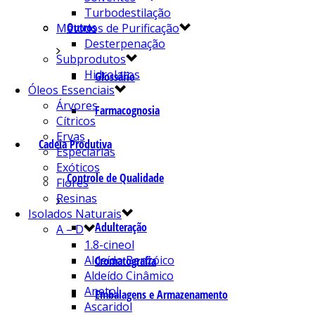
Turbodestilação
Outros
Métodos de Purificação
Desterpenação
Subprodutos
Hidrolatos
Glossário
Óleos Essenciais
Árvores
Farmacognosia
Cítricos
Ervas
Cadeia Produtiva
Especiarias
Exóticos
Controle de Qualidade
Flores
Resinas
Isolados Naturais
Adulteração
A – D
1.8-cineol
Aldeído Benzóico
Cromatografia
Aldeído Cinâmico
Anetol
Embalagens e Armazenamento
Ascaridol