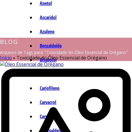
Anetol
Ascaridol
Azuleno
BLOG
Benzaldeído
Arquivos de Tags para: "Toxicidade do Óleo Essencial de Orégano"
Início
»
Toxicidade do Óleo Essencial de Orégano
Bisabolol
Camazuleno
Cariofileno
Carvacrol
Carvona
Cinamaldeído