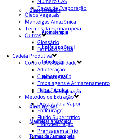
Número CAS
Taxas de Evaporação
Óleos Essenciais
Óleos Vegetais
Manteigas Amazônica
Termos da Farmacopeia
Aromaterapia
Outros
Glossário
História no Brasil
Farmacognosia
Cadeia Produtiva
Introdução
Controle de Qualidade
Adulteração
Cromatografia
Número CAS
Embalagens e Armazenamento
Ficha Técnica
Taxas de Evaporação
Métodos de Extração
Destilação a Vapor
Óleos Vegetais
Enfleurage
Fluído Supercrítico
Manteigas Amazônica
Hidrodestilação
Prensagem a Frio
Termos da Farmacopeia
Solventes