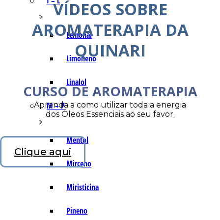
I – L
VÍDEOS SOBRE
AROMATERAPIA DA
Lemonal
QUINARI
Limoneno
Linalol
CURSO DE AROMATERAPIA
Aprenda a como utilizar toda a energia
M – P
dos Óleos Essenciais ao seu favor.
Mentol
Clique aqui
Mirceno
Miristicina
Pineno