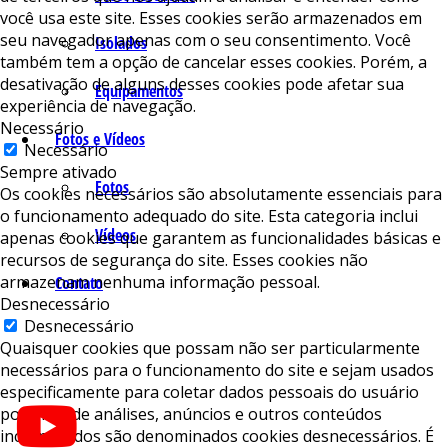
você usa este site. Esses cookies serão armazenados em
seu navegador apenas com o seu consentimento. Você
Isolados
também tem a opção de cancelar esses cookies. Porém, a
desativação de alguns desses cookies pode afetar sua
Equipamentos
experiência de navegação.
Necessário
Fotos e Vídeos
Necessário
Sempre ativado
Fotos
Os cookies necessários são absolutamente essenciais para
o funcionamento adequado do site. Esta categoria inclui
Vídeos
apenas cookies que garantem as funcionalidades básicas e
recursos de segurança do site. Esses cookies não
armazenam nenhuma informação pessoal.
Contato
Desnecessário
Desnecessário
Quaisquer cookies que possam não ser particularmente
necessários para o funcionamento do site e sejam usados ​​
especificamente para coletar dados pessoais do usuário
por meio de análises, anúncios e outros conteúdos
incorporados são denominados cookies desnecessários. É