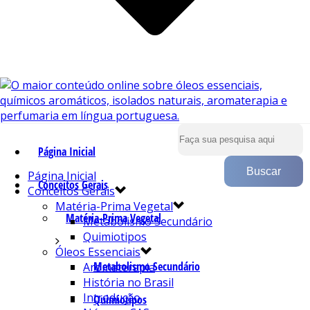
Página Inicial
Página Inicial
Conceitos Gerais
Conceitos Gerais
Matéria-Prima Vegetal
Matéria-Prima Vegetal
Metabolismo Secundário
Quimiotipos
Óleos Essenciais
Metabolismo Secundário
Aromaterapia
História no Brasil
Introdução
Quimiotipos