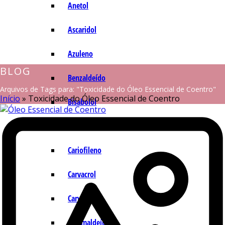
Anetol
Ascaridol
Azuleno
BLOG
Benzaldeído
Arquivos de Tags para: "Toxicidade do Óleo Essencial de Coentro"
Início
»
Toxicidade do Óleo Essencial de Coentro
Bisabolol
Camazuleno
Cariofileno
Carvacrol
Carvona
Cinamaldeído