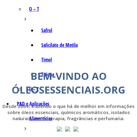
Q – T
Safrol
Salicilato de Metila
Timol
BEM-VINDO AO
Tujona
ÓLEOSESSENCIAIS.ORG
U – Z
P&D e Aplicações
Desde 2009, trazendo o que há de melhor em informações
sobre óleos essenciais, químicos aromáticos, isolados
Alimentícias
naturais, aromaterapia, fragrâncias e perfumaria.