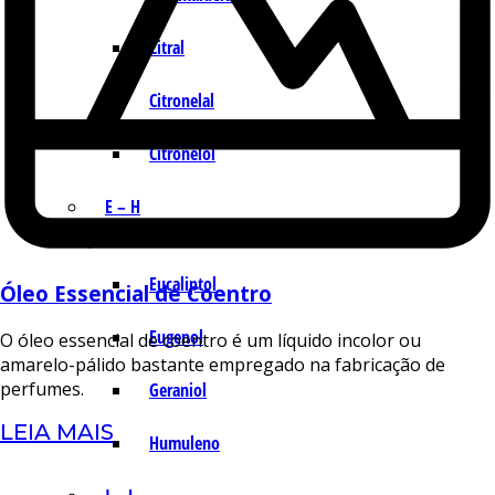
Citral
Citronelal
Citronelol
E – H
Eucaliptol
Óleo Essencial de Coentro
Eugenol
O óleo essencial de coentro é um líquido incolor ou
amarelo-pálido bastante empregado na fabricação de
perfumes.
Geraniol
LEIA MAIS
Humuleno