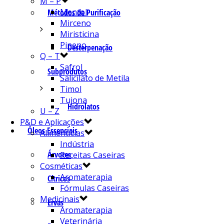
M – P
Mentol
Métodos de Purificação
Mirceno
Miristicina
Pineno
Desterpenação
Q – T
Safrol
Subprodutos
Salicilato de Metila
Timol
Tujona
Hidrolatos
U – Z
P&D e Aplicações
Óleos Essenciais
Alimentícias
Indústria
Árvores
Receitas Caseiras
Cosméticas
Aromaterapia
Cítricos
Fórmulas Caseiras
Medicinais
Ervas
Aromaterapia
Veterinária