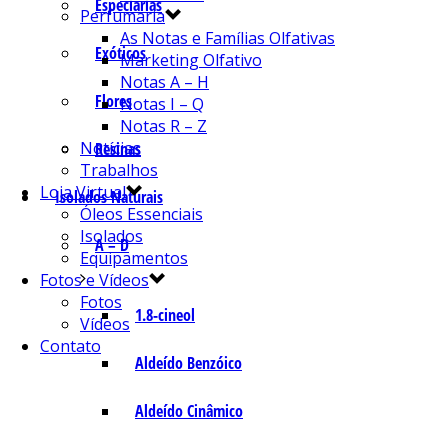
Especiarias
Perfumaria
As Notas e Famílias Olfativas
Exóticos
Marketing Olfativo
Notas A – H
Flores
Notas I – Q
Notas R – Z
Notícias
Resinas
Trabalhos
Loja Virtual
Isolados Naturais
Óleos Essenciais
Isolados
A – D
Equipamentos
Fotos e Vídeos
Fotos
1.8-cineol
Vídeos
Contato
Aldeído Benzóico
Aldeído Cinâmico