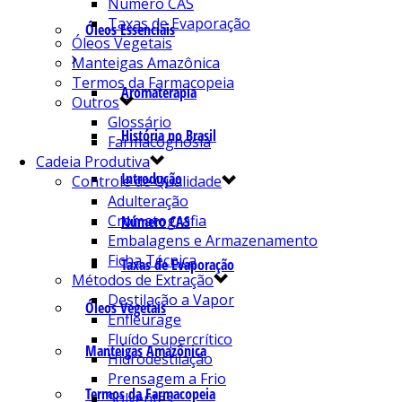
Número CAS
Taxas de Evaporação
Óleos Essenciais
Óleos Vegetais
Manteigas Amazônica
Termos da Farmacopeia
Aromaterapia
Outros
Glossário
História no Brasil
Farmacognosia
Cadeia Produtiva
Introdução
Controle de Qualidade
Adulteração
Cromatografia
Número CAS
Embalagens e Armazenamento
Ficha Técnica
Taxas de Evaporação
Métodos de Extração
Destilação a Vapor
Óleos Vegetais
Enfleurage
Fluído Supercrítico
Manteigas Amazônica
Hidrodestilação
Prensagem a Frio
Termos da Farmacopeia
Solventes