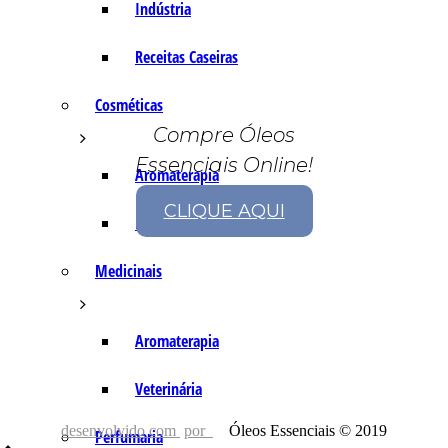
Indústria
Receitas Caseiras
Cosméticas
Compre Óleos
Essenciais Online!
Aromaterapia
CLIQUE AQUI
Fórmulas Caseiras
Medicinais
Aromaterapia
Veterinária
desenvolvido com
por
Óleos Essenciais © 2019
Perfumaria