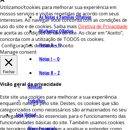
Utilizamos cookies para melhorar sua experiência em
nossos serviços e visitas repetidas de acordo com seus
As Notas e Famílias Olfativas
interesses. Ao navegar você concorda com as condições de
uso do site e de cookies. Saiba mais
Diretiva de Privacidade
Marketing Olfativo
e aceita as condições de uso do site. Ao clicar em “Aceito”,
concorda com a utilização de TODOS os cookies.
Notas A – H
Configurações de cookies
Aceito
Manage consent
Notas I – Q
Fechar
Notas R – Z
Visão geral da privacidade
Notícias
Este site usa cookies para melhorar a sua experiência
Trabalhos
enquanto navega pelo site. Destes, os cookies que são
categorizados como necessários são armazenados no seu
Loja Virtual
navegador, pois são essenciais para o funcionamento das
funcionalidades básicas do site. Também usamos cookies
Óleos Essenciais
de terceiros que nos ajudam a analisar e entender como