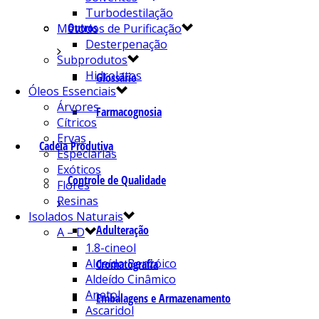
Turbodestilação
Outros
Métodos de Purificação
Desterpenação
Subprodutos
Hidrolatos
Glossário
Óleos Essenciais
Árvores
Farmacognosia
Cítricos
Ervas
Cadeia Produtiva
Especiarias
Exóticos
Controle de Qualidade
Flores
Resinas
Isolados Naturais
Adulteração
A – D
1.8-cineol
Aldeído Benzóico
Cromatografia
Aldeído Cinâmico
Anetol
Embalagens e Armazenamento
Ascaridol