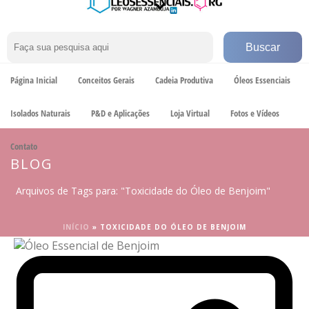
Página Inicial
Conceitos Gerais
Cadeia Produtiva
Óleos Essenciais
Isolados Naturais
P&D e Aplicações
Loja Virtual
Fotos e Vídeos
Contato
BLOG
Arquivos de Tags para: "Toxicidade do Óleo de Benjoim"
INÍCIO
»
TOXICIDADE DO ÓLEO DE BENJOIM