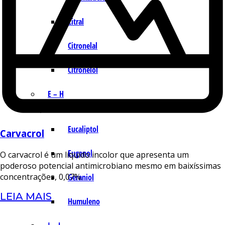
Citral
Citronelal
Citronelol
E – H
Eucaliptol
Carvacrol
Eugenol
O carvacrol é um líquido incolor que apresenta um
poderoso potencial antimicrobiano mesmo em baixíssimas
concentrações, 0,07%.
Geraniol
LEIA MAIS
Humuleno