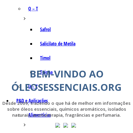
Q – T
Safrol
Salicilato de Metila
Timol
BEM-VINDO AO
Tujona
ÓLEOSESSENCIAIS.ORG
U – Z
P&D e Aplicações
Desde 2009, trazendo o que há de melhor em informações
sobre óleos essenciais, químicos aromáticos, isolados
Alimentícias
naturais, aromaterapia, fragrâncias e perfumaria.