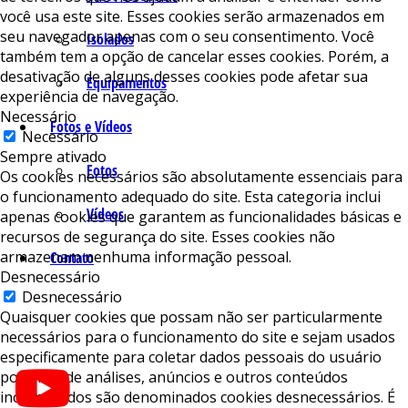
você usa este site. Esses cookies serão armazenados em
seu navegador apenas com o seu consentimento. Você
Isolados
também tem a opção de cancelar esses cookies. Porém, a
desativação de alguns desses cookies pode afetar sua
Equipamentos
experiência de navegação.
Necessário
Fotos e Vídeos
Necessário
Sempre ativado
Fotos
Os cookies necessários são absolutamente essenciais para
o funcionamento adequado do site. Esta categoria inclui
Vídeos
apenas cookies que garantem as funcionalidades básicas e
recursos de segurança do site. Esses cookies não
armazenam nenhuma informação pessoal.
Contato
Desnecessário
Desnecessário
Quaisquer cookies que possam não ser particularmente
necessários para o funcionamento do site e sejam usados ​​
especificamente para coletar dados pessoais do usuário
por meio de análises, anúncios e outros conteúdos
incorporados são denominados cookies desnecessários. É