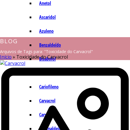
Anetol
Ascaridol
Azuleno
BLOG
Benzaldeído
Arquivos de Tags para: "Toxicidade do Carvacrol"
Início
»
Toxicidade do Carvacrol
Bisabolol
Camazuleno
Cariofileno
Carvacrol
Carvona
Cinamaldeído