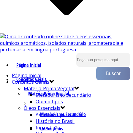
Página Inicial
Página Inicial
Conceitos Gerais
Conceitos Gerais
Matéria-Prima Vegetal
Matéria-Prima Vegetal
Metabolismo Secundário
Quimiotipos
Óleos Essenciais
Metabolismo Secundário
Aromaterapia
História no Brasil
Introdução
Quimiotipos