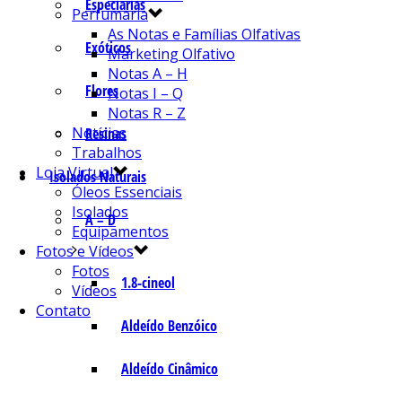
Especiarias
Perfumaria
As Notas e Famílias Olfativas
Exóticos
Marketing Olfativo
Notas A – H
Flores
Notas I – Q
Notas R – Z
Notícias
Resinas
Trabalhos
Loja Virtual
Isolados Naturais
Óleos Essenciais
Isolados
A – D
Equipamentos
Fotos e Vídeos
Fotos
1.8-cineol
Vídeos
Contato
Aldeído Benzóico
Aldeído Cinâmico