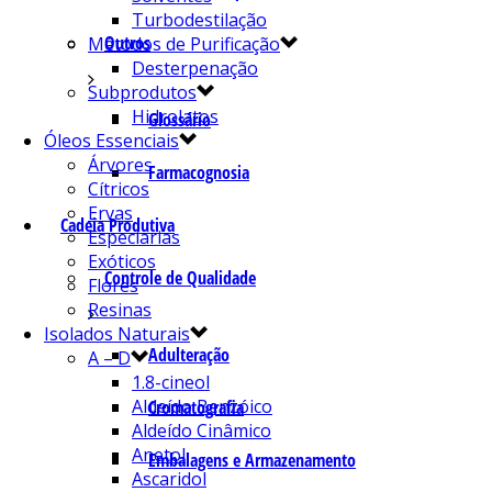
Turbodestilação
Outros
Métodos de Purificação
Desterpenação
Subprodutos
Hidrolatos
Glossário
Óleos Essenciais
Árvores
Farmacognosia
Cítricos
Ervas
Cadeia Produtiva
Especiarias
Exóticos
Controle de Qualidade
Flores
Resinas
Isolados Naturais
Adulteração
A – D
1.8-cineol
Aldeído Benzóico
Cromatografia
Aldeído Cinâmico
Anetol
Embalagens e Armazenamento
Ascaridol