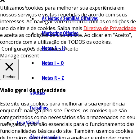
Utilizamos cookies para melhorar sua experiência em
nossos serviços e visitas repetidas de acordo com seus
As Notas e Famílias Olfativas
interesses. Ao navegar você concorda com as condições de
uso do site e de cookies. Saiba mais
Diretiva de Privacidade
Marketing Olfativo
e aceita as condições de uso do site. Ao clicar em “Aceito”,
concorda com a utilização de TODOS os cookies.
Notas A – H
Configurações de cookies
Aceito
Manage consent
Notas I – Q
Fechar
Notas R – Z
Visão geral da privacidade
Notícias
Este site usa cookies para melhorar a sua experiência
Trabalhos
enquanto navega pelo site. Destes, os cookies que são
categorizados como necessários são armazenados no seu
Loja Virtual
navegador, pois são essenciais para o funcionamento das
funcionalidades básicas do site. Também usamos cookies
Óleos Essenciais
de terceiros que nos ajudam a analisar e entender como