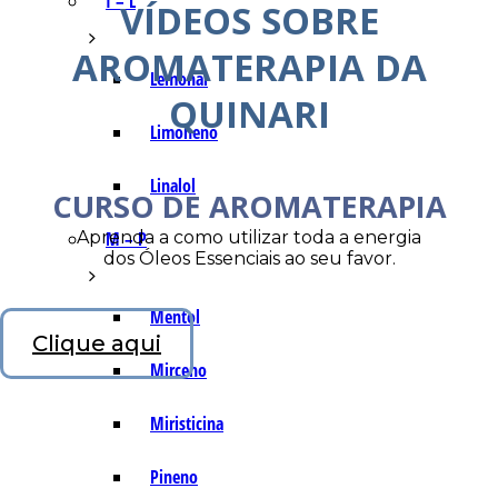
I – L
VÍDEOS SOBRE
AROMATERAPIA DA
Lemonal
QUINARI
Limoneno
Linalol
CURSO DE AROMATERAPIA
Aprenda a como utilizar toda a energia
M – P
dos Óleos Essenciais ao seu favor.
Mentol
Clique aqui
Mirceno
Miristicina
Pineno