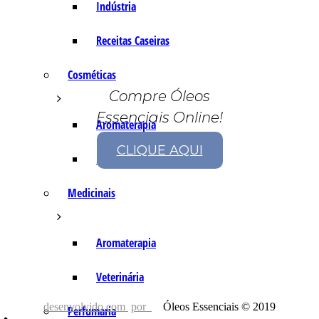
Indústria
Receitas Caseiras
Cosméticas
Compre Óleos
Essenciais Online!
Aromaterapia
CLIQUE AQUI
Fórmulas Caseiras
Medicinais
Aromaterapia
Veterinária
desenvolvido com
por
Óleos Essenciais © 2019
Perfumaria