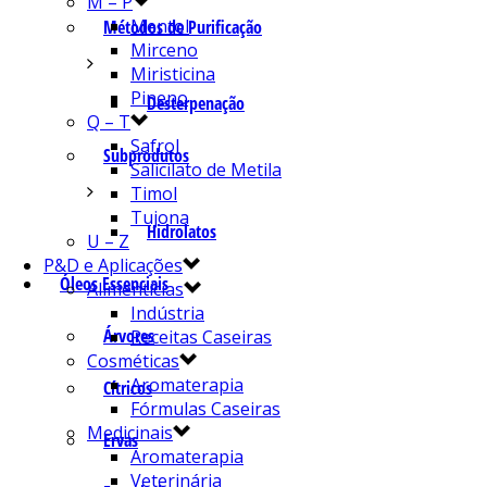
M – P
Mentol
Métodos de Purificação
Mirceno
Miristicina
Pineno
Desterpenação
Q – T
Safrol
Subprodutos
Salicilato de Metila
Timol
Tujona
Hidrolatos
U – Z
P&D e Aplicações
Óleos Essenciais
Alimentícias
Indústria
Árvores
Receitas Caseiras
Cosméticas
Aromaterapia
Cítricos
Fórmulas Caseiras
Medicinais
Ervas
Aromaterapia
Veterinária