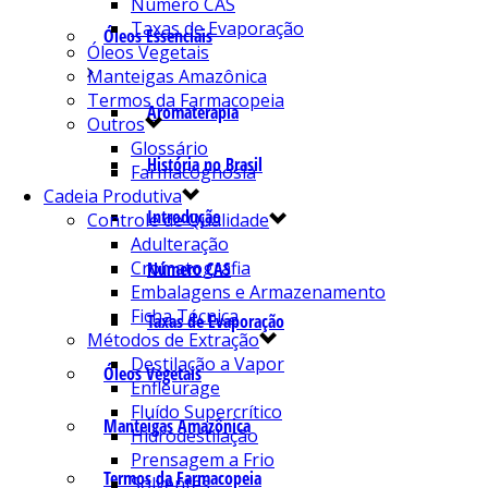
Número CAS
Taxas de Evaporação
Óleos Essenciais
Óleos Vegetais
Manteigas Amazônica
Termos da Farmacopeia
Aromaterapia
Outros
Glossário
História no Brasil
Farmacognosia
Cadeia Produtiva
Introdução
Controle de Qualidade
Adulteração
Cromatografia
Número CAS
Embalagens e Armazenamento
Ficha Técnica
Taxas de Evaporação
Métodos de Extração
Destilação a Vapor
Óleos Vegetais
Enfleurage
Fluído Supercrítico
Manteigas Amazônica
Hidrodestilação
Prensagem a Frio
Termos da Farmacopeia
Solventes