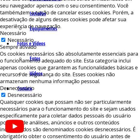
seu navegador apenas com o seu consentimento. Você
também tem a opção de cancelar esses cookies. Porém, a
Isolados
desativação de alguns desses cookies pode afetar sua
experiência de navegação.
Equipamentos
Necessário
Necessário
Fotos e Vídeos
Sempre ativado
Os cookies necessários são absolutamente essenciais para
Fotos
o funcionamento adequado do site. Esta categoria inclui
apenas cookies que garantem as funcionalidades básicas e
Vídeos
recursos de segurança do site. Esses cookies não
armazenam nenhuma informação pessoal.
Desnecessário
Contato
Desnecessário
Quaisquer cookies que possam não ser particularmente
necessários para o funcionamento do site e sejam usados ​​
especificamente para coletar dados pessoais do usuário
por meio de análises, anúncios e outros conteúdos
incorporados são denominados cookies desnecessários. É
obrigatório obter o consentimento do usuário antes de