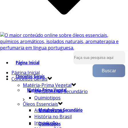
Página Inicial
Página Inicial
Conceitos Gerais
Conceitos Gerais
Matéria-Prima Vegetal
Matéria-Prima Vegetal
Metabolismo Secundário
Quimiotipos
Óleos Essenciais
Metabolismo Secundário
Aromaterapia
História no Brasil
Introdução
Quimiotipos