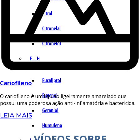
Citral
Citronelal
Citronelol
E – H
Eucaliptol
Cariofileno
Eugenol
O cariofileno é um líquido ligeiramente amarelado que
possui uma poderosa ação anti-inflamatória e bactericida.
Geraniol
LEIA MAIS
Humuleno
VÍDEOS SOBRE