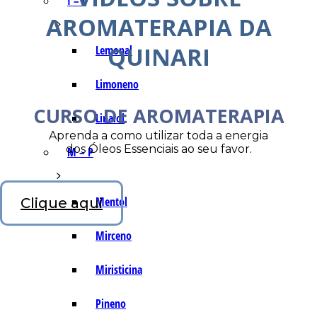
I – L
AROMATERAPIA DA
QUINARI
Lemonal
Limoneno
CURSO DE AROMATERAPIA
Linalol
Aprenda a como utilizar toda a energia
dos Óleos Essenciais ao seu favor.
M – P
Mentol
Clique aqui
Mirceno
Miristicina
Pineno