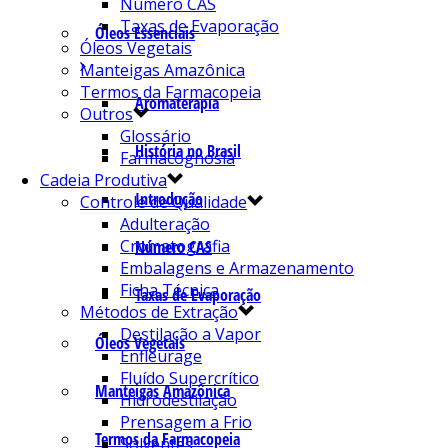
Número CAS
Taxas de Evaporação
Óleos Essenciais
Óleos Vegetais
Manteigas Amazônica
Termos da Farmacopeia
Aromaterapia
Outros
Glossário
História no Brasil
Farmacognosia
Cadeia Produtiva
Introdução
Controle de Qualidade
Adulteração
Cromatografia
Número CAS
Embalagens e Armazenamento
Ficha Técnica
Taxas de Evaporação
Métodos de Extração
Destilação a Vapor
Óleos Vegetais
Enfleurage
Fluído Supercrítico
Manteigas Amazônica
Hidrodestilação
Prensagem a Frio
Termos da Farmacopeia
Solventes