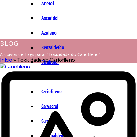
Anetol
Ascaridol
Azuleno
BLOG
Benzaldeído
Arquivos de Tags para: "Toxicidade do Cariofileno"
Início
»
Toxicidade do Cariofileno
Bisabolol
Camazuleno
Cariofileno
Carvacrol
Carvona
Cinamaldeído