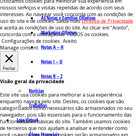
Utilizamos cookies para melhorar sua experiência em
nossos serviços e visitas repetidas de acordo com seus
interesses. Ao navegar você concorda com as condições de
As Notas e Famílias Olfativas
uso do site e de cookies. Saiba mais
Diretiva de Privacidade
e aceita as condições de uso do site. Ao clicar em “Aceito”,
Marketing Olfativo
concorda com a utilização de TODOS os cookies.
Configurações de cookies
Aceito
Notas A – H
Manage consent
Notas I – Q
Fechar
Notas R – Z
Visão geral da privacidade
Notícias
Este site usa cookies para melhorar a sua experiência
enquanto navega pelo site. Destes, os cookies que são
Trabalhos
categorizados como necessários são armazenados no seu
navegador, pois são essenciais para o funcionamento das
Loja Virtual
funcionalidades básicas do site. Também usamos cookies
de terceiros que nos ajudam a analisar e entender como
Óleos Essenciais
você usa este site. Esses cookies serão armazenados em