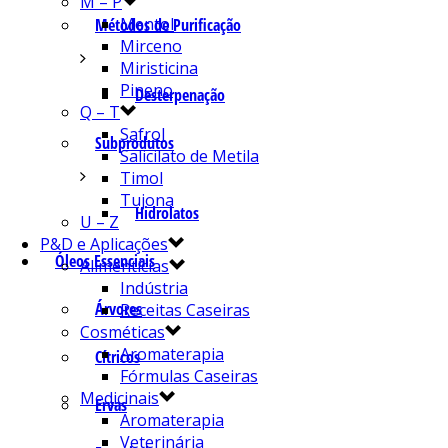
M – P
Mentol
Métodos de Purificação
Mirceno
Miristicina
Pineno
Desterpenação
Q – T
Safrol
Subprodutos
Salicilato de Metila
Timol
Tujona
Hidrolatos
U – Z
P&D e Aplicações
Óleos Essenciais
Alimentícias
Indústria
Árvores
Receitas Caseiras
Cosméticas
Aromaterapia
Cítricos
Fórmulas Caseiras
Medicinais
Ervas
Aromaterapia
Veterinária