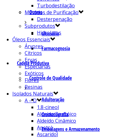
Turbodestilação
Outros
Métodos de Purificação
Desterpenação
Subprodutos
Hidrolatos
Glossário
Óleos Essenciais
Árvores
Farmacognosia
Cítricos
Ervas
Cadeia Produtiva
Especiarias
Exóticos
Controle de Qualidade
Flores
Resinas
Isolados Naturais
Adulteração
A – D
1.8-cineol
Aldeído Benzóico
Cromatografia
Aldeído Cinâmico
Anetol
Embalagens e Armazenamento
Ascaridol