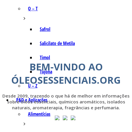
Q – T
Safrol
Salicilato de Metila
Timol
BEM-VINDO AO
Tujona
ÓLEOSESSENCIAIS.ORG
U – Z
Desde 2009, trazendo o que há de melhor em informações
P&D e Aplicações
sobre óleos essenciais, químicos aromáticos, isolados
naturais, aromaterapia, fragrâncias e perfumaria.
Alimentícias