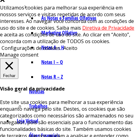
Utilizamos cookies para melhorar sua experiência em
nossos serviços e visitas repetidas de acordo com seus
As Notas e Famílias Olfativas
interesses. Ao navegar você concorda com as condições de
uso do site e de cookies. Saiba mais
Diretiva de Privacidade
Marketing Olfativo
e aceita as condições de uso do site. Ao clicar em “Aceito”,
concorda com a utilização de TODOS os cookies.
Notas A – H
Configurações de cookies
Aceito
Manage consent
Notas I – Q
Fechar
Notas R – Z
Visão geral da privacidade
Notícias
Este site usa cookies para melhorar a sua experiência
Trabalhos
enquanto navega pelo site. Destes, os cookies que são
categorizados como necessários são armazenados no seu
Loja Virtual
navegador, pois são essenciais para o funcionamento das
funcionalidades básicas do site. Também usamos cookies
Óleos Essenciais
de terceiros que nos ajudam a analisar e entender como