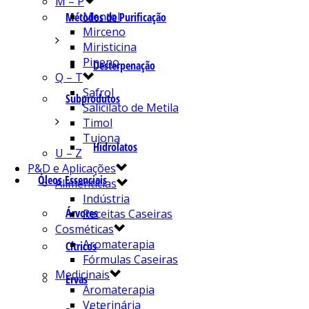
M – P
Mentol
Métodos de Purificação
Mirceno
Miristicina
Pineno
Desterpenação
Q – T
Safrol
Subprodutos
Salicilato de Metila
Timol
Tujona
Hidrolatos
U – Z
P&D e Aplicações
Óleos Essenciais
Alimentícias
Indústria
Árvores
Receitas Caseiras
Cosméticas
Aromaterapia
Cítricos
Fórmulas Caseiras
Medicinais
Ervas
Aromaterapia
Veterinária