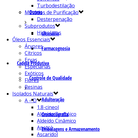
Turbodestilação
Outros
Métodos de Purificação
Desterpenação
Subprodutos
Hidrolatos
Glossário
Óleos Essenciais
Árvores
Farmacognosia
Cítricos
Ervas
Cadeia Produtiva
Especiarias
Exóticos
Controle de Qualidade
Flores
Resinas
Isolados Naturais
Adulteração
A – D
1.8-cineol
Aldeído Benzóico
Cromatografia
Aldeído Cinâmico
Anetol
Embalagens e Armazenamento
Ascaridol