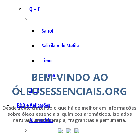
Q – T
Safrol
Salicilato de Metila
Timol
BEM-VINDO AO
Tujona
ÓLEOSESSENCIAIS.ORG
U – Z
P&D e Aplicações
Desde 2009, trazendo o que há de melhor em informações
sobre óleos essenciais, químicos aromáticos, isolados
Alimentícias
naturais, aromaterapia, fragrâncias e perfumaria.