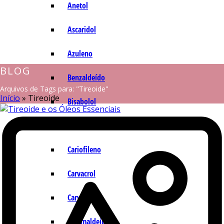
Anetol
Ascaridol
Azuleno
BLOG
Benzaldeído
Arquivos de Tags para: "Tireoide"
Início
»
Tireoide
Bisabolol
Camazuleno
Cariofileno
Carvacrol
Carvona
Cinamaldeído