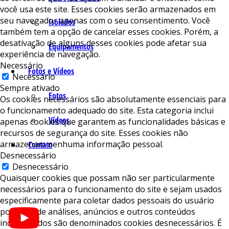
você usa este site. Esses cookies serão armazenados em
seu navegador apenas com o seu consentimento. Você
Isolados
também tem a opção de cancelar esses cookies. Porém, a
desativação de alguns desses cookies pode afetar sua
Equipamentos
experiência de navegação.
Necessário
Fotos e Vídeos
Necessário
Sempre ativado
Fotos
Os cookies necessários são absolutamente essenciais para
o funcionamento adequado do site. Esta categoria inclui
Vídeos
apenas cookies que garantem as funcionalidades básicas e
recursos de segurança do site. Esses cookies não
armazenam nenhuma informação pessoal.
Contato
Desnecessário
Desnecessário
Quaisquer cookies que possam não ser particularmente
necessários para o funcionamento do site e sejam usados ​​
especificamente para coletar dados pessoais do usuário
por meio de análises, anúncios e outros conteúdos
incorporados são denominados cookies desnecessários. É