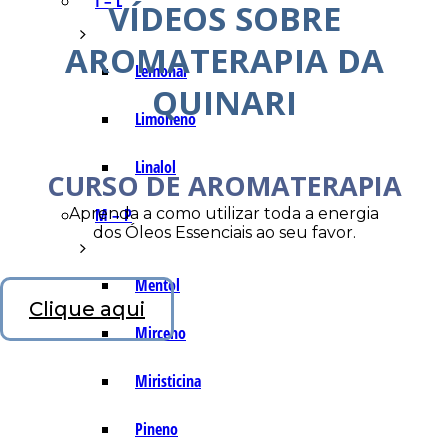
I – L
VÍDEOS SOBRE
AROMATERAPIA DA
Lemonal
QUINARI
Limoneno
Linalol
CURSO DE AROMATERAPIA
Aprenda a como utilizar toda a energia
M – P
dos Óleos Essenciais ao seu favor.
Mentol
Clique aqui
Mirceno
Miristicina
Pineno