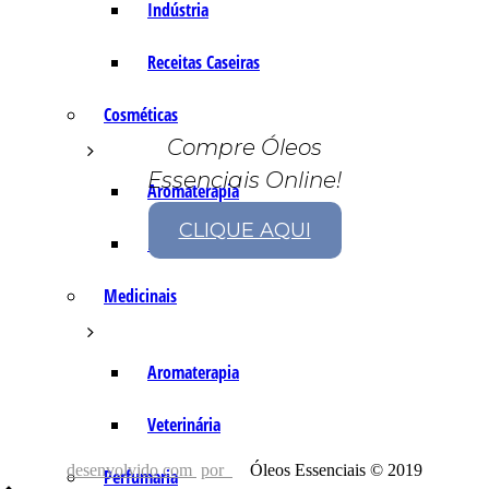
Indústria
Receitas Caseiras
Cosméticas
Compre Óleos
Essenciais Online!
Aromaterapia
CLIQUE AQUI
Fórmulas Caseiras
Medicinais
Aromaterapia
Veterinária
desenvolvido com
por
Óleos Essenciais © 2019
Perfumaria