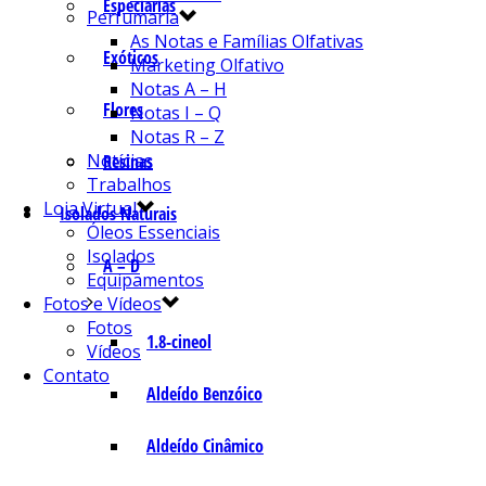
Especiarias
Perfumaria
As Notas e Famílias Olfativas
Exóticos
Marketing Olfativo
Notas A – H
Flores
Notas I – Q
Notas R – Z
Notícias
Resinas
Trabalhos
Loja Virtual
Isolados Naturais
Óleos Essenciais
Isolados
A – D
Equipamentos
Fotos e Vídeos
Fotos
1.8-cineol
Vídeos
Contato
Aldeído Benzóico
Aldeído Cinâmico