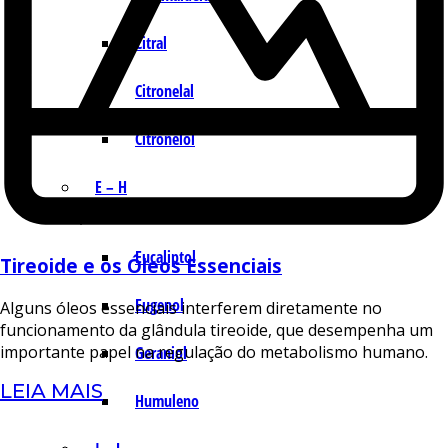
Citral
Citronelal
Citronelol
E – H
Eucaliptol
Tireoide e os Óleos Essenciais
Eugenol
Alguns óleos essenciais interferem diretamente no
funcionamento da glândula tireoide, que desempenha um
importante papel na regulação do metabolismo humano.
Geraniol
LEIA MAIS
Humuleno