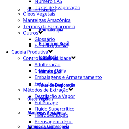
Número CAS
Taxas de Evaporação
Óleos Essenciais
Óleos Vegetais
Manteigas Amazônica
Termos da Farmacopeia
Aromaterapia
Outros
Glossário
História no Brasil
Farmacognosia
Cadeia Produtiva
Introdução
Controle de Qualidade
Adulteração
Cromatografia
Número CAS
Embalagens e Armazenamento
Ficha Técnica
Taxas de Evaporação
Métodos de Extração
Destilação a Vapor
Óleos Vegetais
Enfleurage
Fluído Supercrítico
Manteigas Amazônica
Hidrodestilação
Prensagem a Frio
Termos da Farmacopeia
Solventes