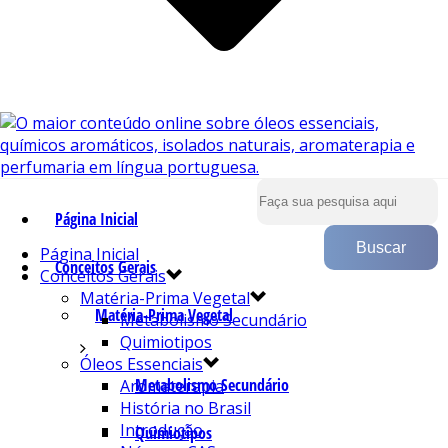
Página Inicial
Página Inicial
Conceitos Gerais
Conceitos Gerais
Matéria-Prima Vegetal
Matéria-Prima Vegetal
Metabolismo Secundário
Quimiotipos
Óleos Essenciais
Metabolismo Secundário
Aromaterapia
História no Brasil
Introdução
Quimiotipos