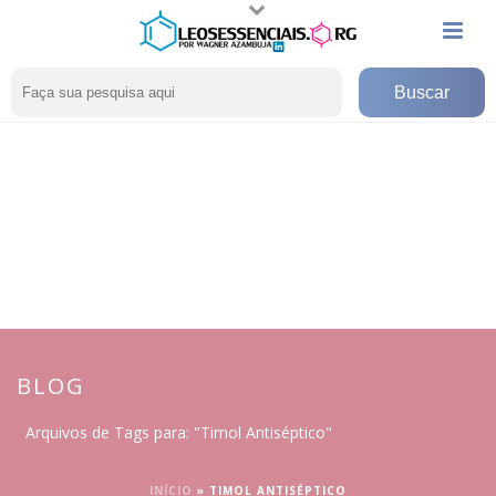
BLOG
Arquivos de Tags para: "Timol Antiséptico"
INÍCIO
»
TIMOL ANTISÉPTICO