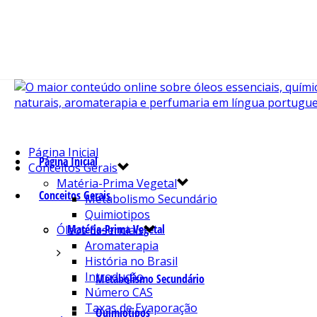
Página Inicial
Página Inicial
Conceitos Gerais
Matéria-Prima Vegetal
Conceitos Gerais
Metabolismo Secundário
Quimiotipos
Matéria-Prima Vegetal
Óleos Essenciais
Aromaterapia
História no Brasil
Introdução
Metabolismo Secundário
Número CAS
Taxas de Evaporação
Quimiotipos