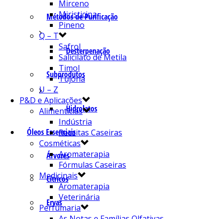
Mirceno
Miristicina
Métodos de Purificação
Pineno
Q – T
Safrol
Desterpenação
Salicilato de Metila
Timol
Subprodutos
Tujona
U – Z
P&D e Aplicações
Hidrolatos
Alimentícias
Indústria
Óleos Essenciais
Receitas Caseiras
Cosméticas
Aromaterapia
Árvores
Fórmulas Caseiras
Medicinais
Cítricos
Aromaterapia
Veterinária
Ervas
Perfumaria
As Notas e Famílias Olfativas