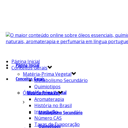
Página Inicial
Página Inicial
Conceitos Gerais
Matéria-Prima Vegetal
Conceitos Gerais
Metabolismo Secundário
Quimiotipos
Matéria-Prima Vegetal
Óleos Essenciais
Aromaterapia
História no Brasil
Introdução
Metabolismo Secundário
Número CAS
Taxas de Evaporação
Quimiotipos