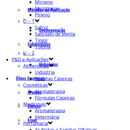
Mirceno
Miristicina
Métodos de Purificação
Pineno
Q – T
Safrol
Desterpenação
Salicilato de Metila
Timol
Subprodutos
Tujona
U – Z
P&D e Aplicações
Hidrolatos
Alimentícias
Indústria
Óleos Essenciais
Receitas Caseiras
Cosméticas
Aromaterapia
Árvores
Fórmulas Caseiras
Medicinais
Cítricos
Aromaterapia
Veterinária
Ervas
Perfumaria
As Notas e Famílias Olfativas